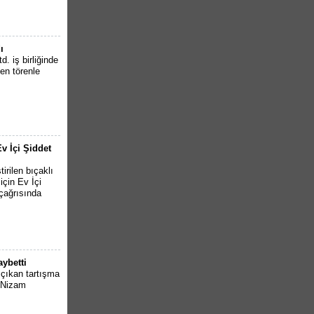
ı
. iş birliğinde
en törenle
v İçi Şiddet
irilen bıçaklı
için Ev İçi
çağrısında
aybetti
 çıkan tartışma
i Nizam