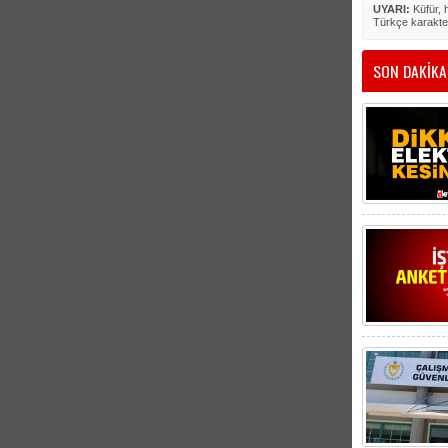
UYARI:
Küfür, h
Türkçe karakte
SON DAKİKA