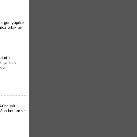
ı gün yapılıp
nüz ortak bir
t etti
etçi Türk
ndu.
4'üncüsü
ğun katılım ve