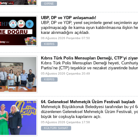
GİRNE
UBP, DP ve YDP anlaşamadı!
UBP, DP ve YDP, yerel seçimlerle genel seçimlerin ayn
yapılmayacağı ile karma oyun kaldırılmasına ilişkin he
karar alınmadığını açıkladı.
06 Ağustos 2026 Perşembe 07:50
KIBRIS
Kıbrıs Türk Polis Mensupları Derneği, CTP’yi ziyare
Kıbrıs Türk Polis Mensupları Derneği heyeti, Cumhuriy
Partisi’ne (CTP) teşekkür ve nezaket ziyaretinde bulu
05 Ağustos 2026 Çarşamba 20:49
KIBRIS
64. Geleneksel Mehmetçik Üzüm Festivali başladı
Mehmetçik Büyükkonuk Belediyesi tarafından bu yıl 6
düzenlenen Geleneksel Mehmetçik Üzüm Festivali, yo
büyük bir coşkuyla kapılarını açtı.
05 Ağustos 2026 Çarşamba 17:58
KÜLTÜR/ SANAT