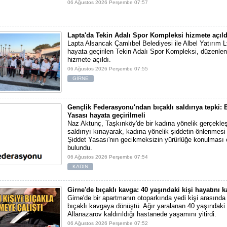
06 Ağustos 2026 Perşembe 07:57
Lapta'da Tekin Adalı Spor Kompleksi hizmete açıld
Lapta Alsancak Çamlıbel Belediyesi ile Albel Yatırım Ltd
hayata geçirilen Tekin Adalı Spor Kompleksi, düzenlen
hizmete açıldı.
06 Ağustos 2026 Perşembe 07:55
GİRNE
Gençlik Federasyonu'ndan bıçaklı saldırıya tepki: E
Yasası hayata geçirilmeli
Naz Aktunç, Taşkınköy'de bir kadına yönelik gerçekleşt
saldırıyı kınayarak, kadına yönelik şiddetin önlenmesi 
Şiddet Yasası'nın gecikmeksizin yürürlüğe konulması 
bulundu.
06 Ağustos 2026 Perşembe 07:54
KADIN
Girne'de bıçaklı kavga: 40 yaşındaki kişi hayatını k
Girne'de bir apartmanın otoparkında yedi kişi arasında
bıçaklı kavgaya dönüştü. Ağır yaralanan 40 yaşındak
Allanazarov kaldırıldığı hastanede yaşamını yitirdi.
06 Ağustos 2026 Perşembe 07:52