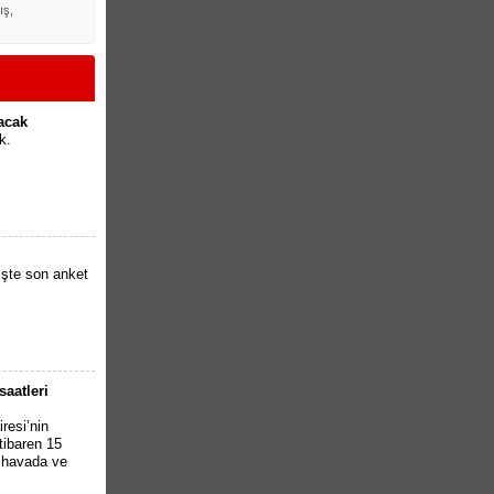
ış,
lacak
k.
İşte son anket
saatleri
resi’nin
tibaren 15
k havada ve