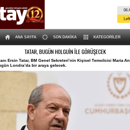
06 
Lef
M
ANA SAYFA
SON DAKİKA
KATEGORİLER
Gü
TATAR, BUGÜN HOLGUİN İLE GÖRÜŞECEK
İ
İs
ı Ersin Tatar, BM Genel Sekreteri’nin Kişisel Temsilcisi Maria A
bugün Londra’da bir araya gelecek.
A