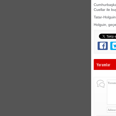
Cumhurbaşkanı
Cuellar ile b
Tatar-Holguin
Holguin, geçe
Yorumlar