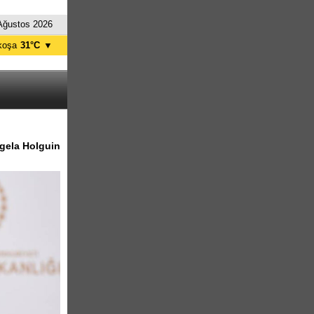
Ağustos 2026
koşa
31°C
▼
ağusa
30°C
Girne
30°C
zelyurt
31°C
skele
30°C
tanbul
28°C
ngela Holguin
nkara
27°C