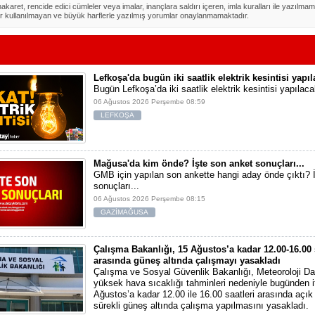
akaret, rencide edici cümleler veya imalar, inançlara saldırı içeren, imla kuralları ile yazılmam
r kullanılmayan ve büyük harflerle yazılmış yorumlar onaylanmamaktadır.
Lefkoşa'da bugün iki saatlik elektrik kesintisi yapı
Bugün Lefkoşa’da iki saatlik elektrik kesintisi yapılaca
06 Ağustos 2026 Perşembe 08:59
LEFKOŞA
Mağusa'da kim önde? İşte son anket sonuçları...
GMB için yapılan son ankette hangi aday önde çıktı? 
sonuçları...
06 Ağustos 2026 Perşembe 08:15
GAZİMAĞUSA
Çalışma Bakanlığı, 15 Ağustos’a kadar 12.00-16.00 
arasında güneş altında çalışmayı yasakladı
Çalışma ve Sosyal Güvenlik Bakanlığı, Meteoroloji Dai
yüksek hava sıcaklığı tahminleri nedeniyle bugünden i
Ağustos’a kadar 12.00 ile 16.00 saatleri arasında açı
sürekli güneş altında çalışma yapılmasını yasakladı.