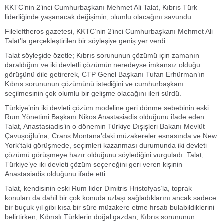
KKTC’nin 2’inci Cumhurbaşkanı Mehmet Ali Talat, Kıbrıs Türk
liderliğinde yaşanacak değişimin, olumlu olacağını savundu.
Fileleftheros gazetesi, KKTC’nin 2’inci Cumhurbaşkanı Mehmet Ali
Talat’la gerçekleştirilen bir söyleşiye geniş yer verdi.
Talat söyleşide özetle; Kıbrıs sorununun çözümü için zamanın
daraldığını ve iki devletli çözümün neredeyse imkansız olduğu
görüşünü dile getirerek, CTP Genel Başkanı Tufan Erhürman’ın
Kıbrıs sorununun çözümünü istediğini ve cumhurbaşkanı
seçilmesinin çok olumlu bir gelişme olacağını ileri sürdü.
Türkiye’nin iki devleti çözüm modeline geri dönme sebebinin eski
Rum Yönetimi Başkanı Nikos Anastasiadis olduğunu ifade eden
Talat, Anastasiadis’in o dönemin Türkiye Dışişleri Bakanı Mevlüt
Çavuşoğlu’na, Crans Montana’daki müzakereler esnasında ve New
York’taki görüşmede, seçimleri kazanması durumunda iki devleti
çözümü görüşmeye hazır olduğunu söylediğini vurguladı. Talat,
Türkiye’ye iki devleti çözüm seçeneğini geri veren kişinin
Anastasiadis olduğunu ifade etti.
Talat, kendisinin eski Rum lider Dimitris Hristofyas’la, toprak
konuları da dahil bir çok konuda uzlaşı sağladıklarını ancak sadece
bir buçuk yıl gibi kısa bir süre müzakere etme fırsatı bulabildiklerini
belirtirken, Kıbrıslı Türklerin doğal gazdan, Kıbrıs sorununun