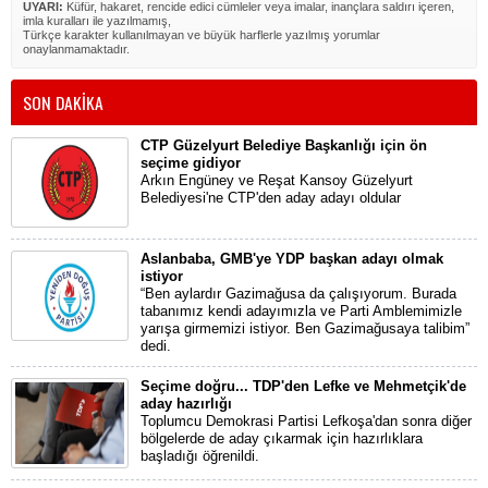
UYARI:
Küfür, hakaret, rencide edici cümleler veya imalar, inançlara saldırı içeren,
imla kuralları ile yazılmamış,
Türkçe karakter kullanılmayan ve büyük harflerle yazılmış yorumlar
onaylanmamaktadır.
SON DAKİKA
CTP Güzelyurt Belediye Başkanlığı için ön
seçime gidiyor
Arkın Engüney ve Reşat Kansoy Güzelyurt
Belediyesi'ne CTP'den aday adayı oldular
Aslanbaba, GMB'ye YDP başkan adayı olmak
istiyor
“Ben aylardır Gazimağusa da çalışıyorum. Burada
tabanımız kendi adayımızla ve Parti Amblemimizle
yarışa girmemizi istiyor. Ben Gazimağusaya talibim”
dedi.
Seçime doğru... TDP'den Lefke ve Mehmetçik'de
aday hazırlığı
Toplumcu Demokrasi Partisi Lefkoşa'dan sonra diğer
bölgelerde de aday çıkarmak için hazırlıklara
başladığı öğrenildi.