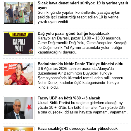
Sıcak hava denetimleri sürüyor: 19 iş yerine yazılı
uyarı
Son iki günde yapılan kontrollerde, yasağa aykırı
şekilde işçi çalıştırdığı tespit edilen 19 iş yerine
yazılı uyarı verildi.
Dağ yolu pazar günü trafiğe kapatılacak
Karayolları Dairesi, pazar 10.00 – 13.00 arasında
Girne Değirmenlik Dağ Yolu, Girne Acapulco Kavşağı
ile Değirmenlik Yol Ayrımı arasındaki yolun trafiğe
kapatılacağını duyurdu.
Badminton'da Nehir Deniz Türkiye ikincisi oldu
3-6 Ağustos 2026 tarihleri arasında Alanya'da
düzenlenen Air Badminton Büyükler Türkiye
Şampiyonası'nda ülkemizi temsil eden milli sporcu
Nehir Deniz, kadınlar üçlü kategorisinde Türkiye
ikincisi oldu.
Taçoy UBP en kötü %30 -+3 alacak
Ulusal Birlik Partisi bu seçime giderken alacağı oy
yüzde 30 + -3'tür. En kötü ihtimalle. Yani yüzde 28'in
altına düşecek iddiasını hayatta yapmam, yapamam.
Hava sıcaklığı 41 dereceye kadar yükselecek