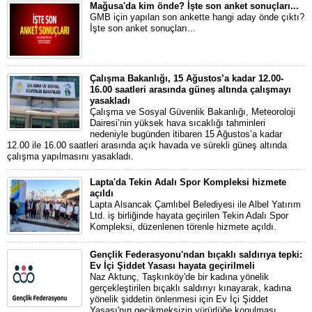
Mağusa'da kim önde? İşte son anket sonuçları...
GMB için yapılan son ankette hangi aday önde çıktı?
İşte son anket sonuçları...
Çalışma Bakanlığı, 15 Ağustos’a kadar 12.00-
16.00 saatleri arasında güneş altında çalışmayı
yasakladı
Çalışma ve Sosyal Güvenlik Bakanlığı, Meteoroloji
Dairesi’nin yüksek hava sıcaklığı tahminleri
nedeniyle bugünden itibaren 15 Ağustos’a kadar
12.00 ile 16.00 saatleri arasında açık havada ve sürekli güneş altında
çalışma yapılmasını yasakladı.
Lapta'da Tekin Adalı Spor Kompleksi hizmete
açıldı
Lapta Alsancak Çamlıbel Belediyesi ile Albel Yatırım
Ltd. iş birliğinde hayata geçirilen Tekin Adalı Spor
Kompleksi, düzenlenen törenle hizmete açıldı.
Gençlik Federasyonu'ndan bıçaklı saldırıya tepki:
Ev İçi Şiddet Yasası hayata geçirilmeli
Naz Aktunç, Taşkınköy'de bir kadına yönelik
gerçekleştirilen bıçaklı saldırıyı kınayarak, kadına
yönelik şiddetin önlenmesi için Ev İçi Şiddet
Yasası'nın gecikmeksizin yürürlüğe konulması