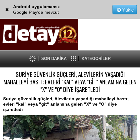
Android uygulamamız
Yükle
Google Play'de mevcut
SON DAKİKA
KATEGORİLER
SURİYE GÜVENLİK GÜÇLERİ, ALEVİLERİN YAŞADIĞI
MAHALLEYİ BASTI; EVLERİ "KAL" VEYA "GİT" ANLAMINA GELEN
"X" VE "O" DİYE İŞARETLEDİ
Suriye güvenlik güçleri, Alevilerin yaşadığı mahalleyi bastı;
evleri "kal" veya "git" anlamına gelen "X" ve "O" diye
işaretledi