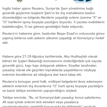
İngiliz haber ajansı Reuters, Suriye'de Şam yönetimine bağlı
güvenlik güçlerinin başkent Şam'ın bir dış mahallesine baskın
düzenlediğini ve bölgede Alevilerin yaşadığı evlerin üzerine "X" ve
"O" harflerini sprey boyayla yazdığını duyurdu. X yazılan evdekilerin
kalabileceğini, O ise gitmesi gerektiğini ifade ediyordu.
Reuters'ın haberine göre; baskınlar Beşar Esad'ın ordusunda görev
yapmış binlerce eski askerin ailesinin yaşadığı el-Somariya'yı hedef
aldı.
Habere göre 27-29 Ağustos tarihlerinde, Abu Hudhayfah olarak
bilinen bir İçişleri Bakanlığı komutanının önderliğindeki çok sayıda
güvenlik gücü, kapı kapı dolaşarak ailelere, Esadlar tarafından
yasadışı olarak ele geçirilen topraklarda yaşadıklarını söyleyip
evlerinin kendilerine ait olduğuna dair kanıt talep etti.
Reuters'a konuşan yerel halk, mülkiyet belgelerini ibraz edemeyen
ailelerin evlerinin dış duvarlarına “O” harfi sprey boyayla yazıldığını
ve basılı tahliye emirlerinin yapıştırıldığını söyledi.
Tahliye emrinde, “Bu, el-Somariya'daki yasadışı konut sakinlerine,
48 saat içinde evlerini terk etmeleri veya yasalarca
cezalandırılmaları gerektiği konusunda bir bildirimdir” yazılıydı.