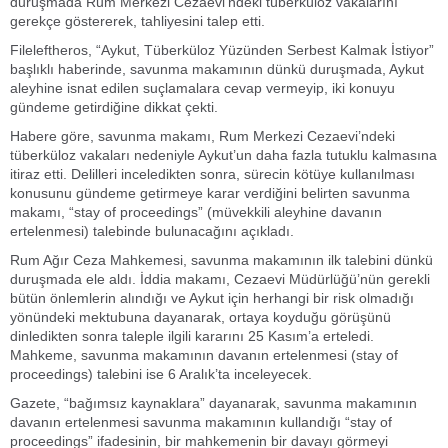
duruşmada Rum Merkezi Cezaevi’ndeki tüberküloz vakalarını
gerekçe göstererek, tahliyesini talep etti.
Fileleftheros, “Aykut, Tüberküloz Yüzünden Serbest Kalmak İstiyor”
başlıklı haberinde, savunma makamının dünkü duruşmada, Aykut
aleyhine isnat edilen suçlamalara cevap vermeyip, iki konuyu
gündeme getirdiğine dikkat çekti.
Habere göre, savunma makamı, Rum Merkezi Cezaevi’ndeki
tüberküloz vakaları nedeniyle Aykut’un daha fazla tutuklu kalmasına
itiraz etti. Delilleri inceledikten sonra, sürecin kötüye kullanılması
konusunu gündeme getirmeye karar verdiğini belirten savunma
makamı, “stay of proceedings” (müvekkili aleyhine davanın
ertelenmesi) talebinde bulunacağını açıkladı.
Rum Ağır Ceza Mahkemesi, savunma makamının ilk talebini dünkü
duruşmada ele aldı. İddia makamı, Cezaevi Müdürlüğü’nün gerekli
bütün önlemlerin alındığı ve Aykut için herhangi bir risk olmadığı
yönündeki mektubuna dayanarak, ortaya koyduğu görüşünü
dinledikten sonra taleple ilgili kararını 25 Kasım’a erteledi.
Mahkeme, savunma makamının davanın ertelenmesi (stay of
proceedings) talebini ise 6 Aralık’ta inceleyecek.
Gazete, “bağımsız kaynaklara” dayanarak, savunma makamının
davanın ertelenmesi savunma makamının kullandığı “stay of
proceedings” ifadesinin, bir mahkemenin bir davayı görmeyi