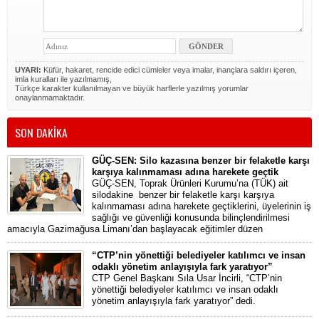
UYARI:
Küfür, hakaret, rencide edici cümleler veya imalar, inançlara saldırı içeren,
imla kuralları ile yazılmamış,
Türkçe karakter kullanılmayan ve büyük harflerle yazılmış yorumlar
onaylanmamaktadır.
SON DAKİKA
GÜÇ-SEN: Silo kazasına benzer bir felaketle karşı
karşıya kalınmaması adına harekete geçtik
GÜÇ-SEN, Toprak Ürünleri Kurumu’na (TÜK) ait
silodakine benzer bir felaketle karşı karşıya
kalınmaması adına harekete geçtiklerini, üyelerinin iş
sağlığı ve güvenliği konusunda bilinçlendirilmesi
amacıyla Gazimağusa Limanı’dan başlayacak eğitimler düzen
“CTP’nin yönettiği belediyeler katılımcı ve insan
odaklı yönetim anlayışıyla fark yaratıyor”
CTP Genel Başkanı Sıla Usar İncirli, “CTP’nin
yönettiği belediyeler katılımcı ve insan odaklı
yönetim anlayışıyla fark yaratıyor” dedi.