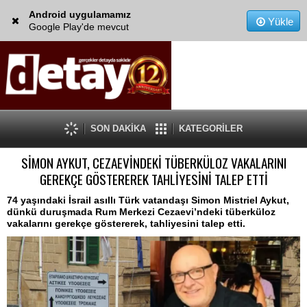
Android uygulamamız
Yükle
Google Play'de mevcut
SON DAKİKA
KATEGORİLER
SİMON AYKUT, CEZAEVİNDEKİ TÜBERKÜLOZ VAKALARINI
GEREKÇE GÖSTEREREK TAHLİYESİNİ TALEP ETTİ
74 yaşındaki İsrail asıllı Türk vatandaşı Simon Mistriel Aykut,
dünkü duruşmada Rum Merkezi Cezaevi’ndeki tüberküloz
vakalarını gerekçe göstererek, tahliyesini talep etti.