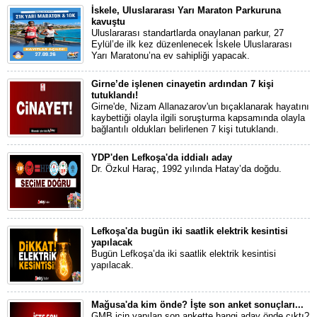
İskele, Uluslararası Yarı Maraton Parkuruna
kavuştu
Uluslararası standartlarda onaylanan parkur, 27
Eylül’de ilk kez düzenlenecek İskele Uluslararası
Yarı Maratonu’na ev sahipliği yapacak.
Girne’de işlenen cinayetin ardından 7 kişi
tutuklandı!
Girne'de, Nizam Allanazarov'un bıçaklanarak hayatını
kaybettiği olayla ilgili soruşturma kapsamında olayla
bağlantılı oldukları belirlenen 7 kişi tutuklandı.
YDP'den Lefkoşa'da iddialı aday
Dr. Özkul Haraç, 1992 yılında Hatay’da doğdu.
Lefkoşa'da bugün iki saatlik elektrik kesintisi
yapılacak
Bugün Lefkoşa’da iki saatlik elektrik kesintisi
yapılacak.
Mağusa'da kim önde? İşte son anket sonuçları...
GMB için yapılan son ankette hangi aday önde çıktı?