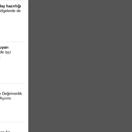
ay hazırlığı
ölgelerde de
uyarı
de işçi
.
e Değirmenlik
 Ayrımı