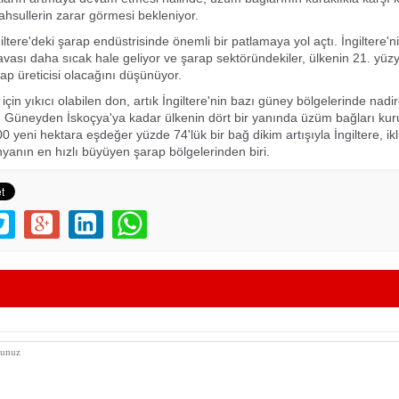
hsullerin zarar görmesi bekleniyor.
iltere'deki şarap endüstrisinde önemli bir patlamaya yol açtı. İngiltere'
avası daha sıcak hale geliyor ve şarap sektöründekiler, ülkenin 21. yüz
rap üreticisi olacağını düşünüyor.
çin yıkıcı olabilen don, artık İngiltere'nin bazı güney bölgelerinde nadi
. Güneyden İskoçya'ya kadar ülkenin dört bir yanında üzüm bağları kur
0 yeni hektara eşdeğer yüzde 74'lük bir bağ dikim artışıyla İngiltere, ikl
yanın en hızlı büyüyen şarap bölgelerinden biri.