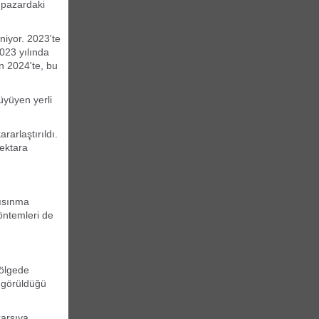
 pazardaki
niyor. 2023'te
2023 yılında
ın 2024'te, bu
üyüyen yerli
arlaştırıldı.
ektara
 ısınma
yöntemleri de
bölgede
r görüldüğü
karşıya