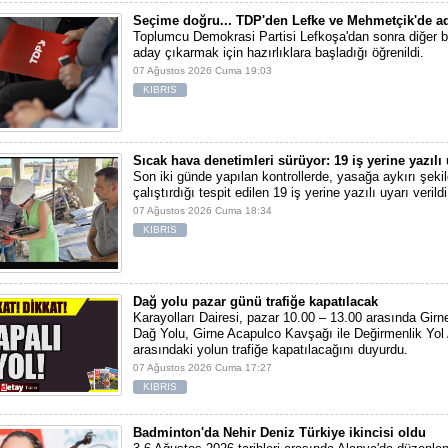
Seçime doğru... TDP'den Lefke ve Mehmetçik'de ad
Toplumcu Demokrasi Partisi Lefkoşa'dan sonra diğer b
aday çıkarmak için hazırlıklara başladığı öğrenildi.
07 Ağustos 2026 Cuma 19:03
KIBRIS
Sıcak hava denetimleri sürüyor: 19 iş yerine yazılı 
Son iki günde yapılan kontrollerde, yasağa aykırı şekil
çalıştırdığı tespit edilen 19 iş yerine yazılı uyarı verildi
07 Ağustos 2026 Cuma 18:34
KIBRIS
Dağ yolu pazar günü trafiğe kapatılacak
Karayolları Dairesi, pazar 10.00 – 13.00 arasında Girn
Dağ Yolu, Girne Acapulco Kavşağı ile Değirmenlik Yol
arasındaki yolun trafiğe kapatılacağını duyurdu.
07 Ağustos 2026 Cuma 17:27
KIBRIS
Badminton'da Nehir Deniz Türkiye ikincisi oldu