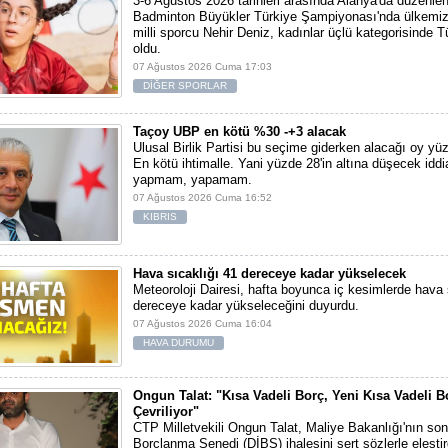
3-6 Ağustos 2026 tarihleri arasında Alanya'da düzenlen
Badminton Büyükler Türkiye Şampiyonası'nda ülkemiz
milli sporcu Nehir Deniz, kadınlar üçlü kategorisinde Tü
oldu.
07 Ağustos 2026 Cuma 17:03
DİĞER SPORLAR
Taçoy UBP en kötü %30 -+3 alacak
Ulusal Birlik Partisi bu seçime giderken alacağı oy yüz
En kötü ihtimalle. Yani yüzde 28'in altına düşecek iddi
yapmam, yapamam.
07 Ağustos 2026 Cuma 16:52
KIBRIS
Hava sıcaklığı 41 dereceye kadar yükselecek
Meteoroloji Dairesi, hafta boyunca iç kesimlerde hava 
dereceye kadar yükseleceğini duyurdu.
07 Ağustos 2026 Cuma 16:04
HAVA DURUMU
Ongun Talat: "Kısa Vadeli Borç, Yeni Kısa Vadeli B
Çevriliyor"
CTP Milletvekili Ongun Talat, Maliye Bakanlığı'nın son
Borçlanma Senedi (DİBS) ihalesini sert sözlerle eleştir