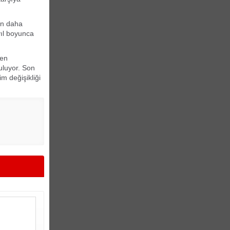
nin daha
yıl boyunca
ren
uluyor. Son
im değişikliği