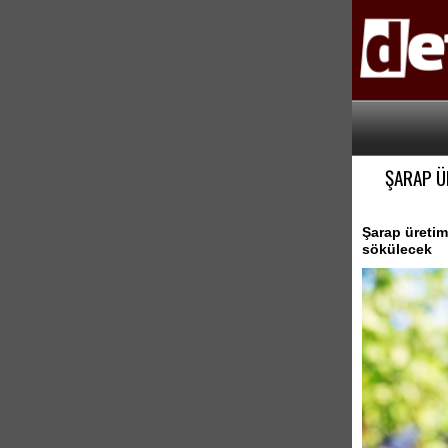
ŞARAP Ü
Şarap üretim
sökülecek