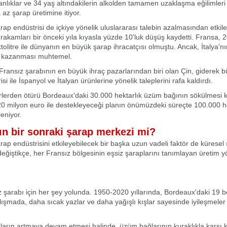
anlıklar ve 34 yaş altındakilerin alkolden tamamen uzaklaşma eğilimleri
 az şarap üretimine itiyor.
rap endüstrisi de içkiye yönelik uluslararası talebin azalmasından etkile
 rakamları bir önceki yıla kıyasla yüzde 10'luk düşüş kaydetti. Fransa, 
tolitre ile dünyanın en büyük şarap ihracatçısı olmuştu. Ancak, İtalya'n
r kazanması muhtemel.
Fransız şarabının en büyük ihraç pazarlarından biri olan Çin, giderek b
si ile İspanyol ve İtalyan ürünlerine yönelik taleplerini rafa kaldırdı.
lerden ötürü Bordeaux'daki 30.000 hektarlık üzüm bağının sökülmesi kar
0 milyon euro ile destekleyeceği planın önümüzdeki süreçte 100.000 h
eniyor.
ın bir sonraki şarap merkezi mi?
rap endüstrisini etkileyebilecek bir başka uzun vadeli faktör de küresel
m değiştikçe, her Fransız bölgesinin eşsiz şaraplarını tanımlayan üretim 
 şarabı için her şey yolunda. 1950-2020 yıllarında, Bordeaux'daki 19 
alışmada, daha sıcak yazlar ve daha yağışlı kışlar sayesinde iyileşmele
kların artmaya devam etmesi halinde, üzüm bağlarının kuraklıkla karşı 