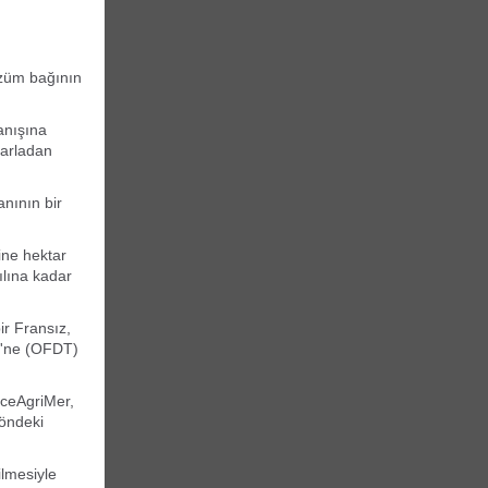
üzüm bağının
anışına
tarladan
nının bir
ine hektar
ılına kadar
ir Fransız,
vi'ne (OFDT)
nceAgriMer,
yöndeki
ilmesiyle