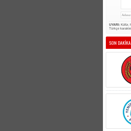
UYARI:
Küfür, h
Türkçe karakte
SON DAKİKA