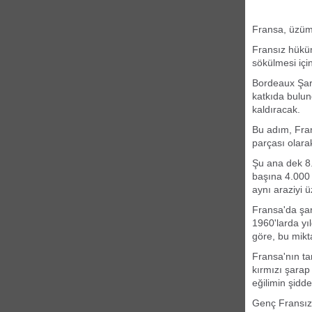
Fransa, üzüm 
Fransız hükü
sökülmesi içi
Bordeaux Şara
katkıda bulun
kaldıracak.
Bu adım, Fran
parçası olara
Şu ana dek 8.
başına 4.000 
aynı araziyi 
Fransa'da şar
1960'larda yı
göre, bu mikt
Fransa'nın ta
kırmızı şarap
eğilimin şiddet
Genç Fransızl