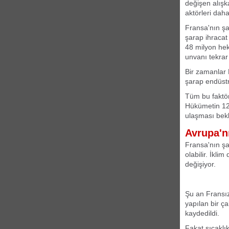
değişen alışk
aktörleri daha
Fransa'nın şa
şarap ihracat
48 milyon hek
unvanı tekra
Bir zamanlar 
şarap endüstri
Tüm bu faktör
Hükümetin 12
ulaşması bekl
Avrupa'n
Fransa'nın şa
olabilir. İkli
değişiyor.
Şu an Fransız
yapılan bir ç
kaydedildi.
Fakat sıcaklı