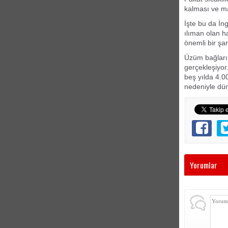
kalması ve ma
İşte bu da İng
ılıman olan h
önemli bir şa
Üzüm bağları i
gerçekleşiyor
beş yılda 4.00
nedeniyle dün
Yorumlar