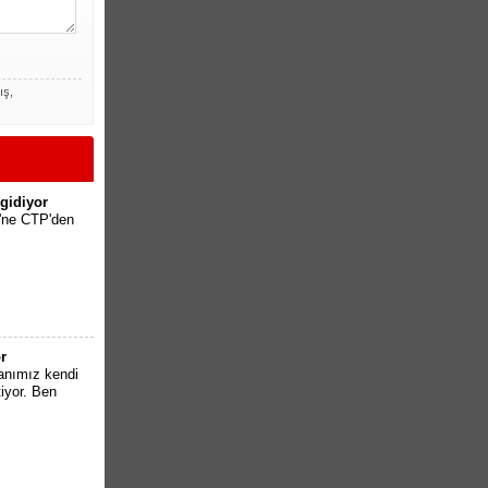
ış,
gidiyor
'ne CTP'den
r
anımız kendi
iyor. Ben