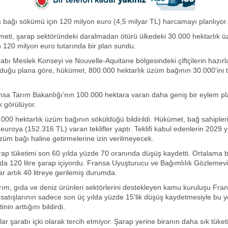
bağı sökümü için 120 milyon euro (4,5 milyar TL) harcamayı planlıyor.
meti, şarap sektöründeki daralmadan ötürü ülkedeki 30.000 hektarlık 
n 120 milyon euro tutarında bir plan sundu.
bı Meslek Konseyi ve Nouvelle-Aquitane bölgesindeki çiftçilerin hazırl
duğu plana göre, hükümet, 800.000 hektarlık üzüm bağının 30.000'ini 
sa Tarım Bakanlığı'nın 100.000 hektara varan daha geniş bir eylem pla
k görülüyor.
000 hektarlık üzüm bağının söküldüğü bildirildi. Hükümet, bağ sahipler
euroya (152.316 TL) varan teklifler yaptı. Teklifi kabul edenlerin 2029 y
üzüm bağı haline getirmelerine izin verilmeyecek.
ap tüketimi son 60 yılda yüzde 70 oranında düşüş kaydetti. Ortalama b
lda 120 litre şarap içiyordu. Fransa Uyuşturucu ve Bağımlılık Gözleme
ar artık 40 litreye gerilemiş durumda.
rım, gıda ve deniz ürünleri sektörlerini destekleyen kamu kuruluşu Fra
 satışlarının sadece son üç yılda yüzde 15'lik düşüş kaydetmesiyle bu 
inin arttığını bildirdi.
ar şarabı içki olarak tercih etmiyor. Şarap yerine biranın daha sık tüket