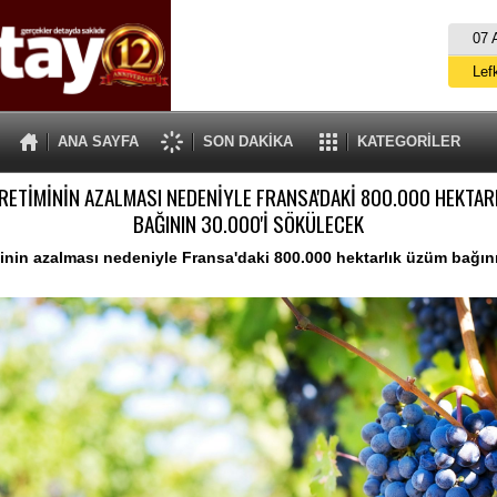
07 
Lef
M
ANA SAYFA
SON DAKİKA
KATEGORİLER
Gü
RETİMİNİN AZALMASI NEDENİYLE FRANSA'DAKİ 800.000 HEKTAR
İ
BAĞININ 30.000'İ SÖKÜLECEK
İs
inin azalması nedeniyle Fransa'daki 800.000 hektarlık üzüm bağını
A