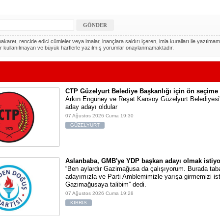
akaret, rencide edici cümleler veya imalar, inançlara saldırı içeren, imla kuralları ile yazılmam
r kullanılmayan ve büyük harflerle yazılmış yorumlar onaylanmamaktadır.
CTP Güzelyurt Belediye Başkanlığı için ön seçime 
Arkın Engüney ve Reşat Kansoy Güzelyurt Belediyesi
aday adayı oldular
07 Ağustos 2026 Cuma 19:30
GÜZELYURT
Aslanbaba, GMB'ye YDP başkan adayı olmak istiyo
“Ben aylardır Gazimağusa da çalışıyorum. Burada tab
adayımızla ve Parti Amblemimizle yarışa girmemizi ist
Gazimağusaya talibim” dedi.
07 Ağustos 2026 Cuma 19:28
KIBRIS