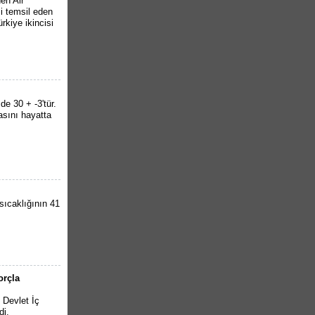
en Air
i temsil eden
rkiye ikincisi
de 30 + -3'tür.
asını hayatta
sıcaklığının 41
orçla
 Devlet İç
di.