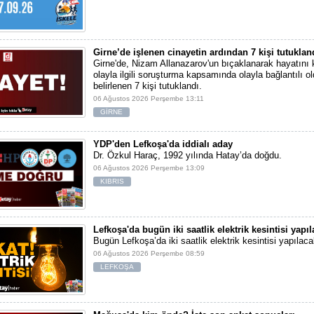
Girne’de işlenen cinayetin ardından 7 kişi tutuklan
Girne'de, Nizam Allanazarov'un bıçaklanarak hayatını 
olayla ilgili soruşturma kapsamında olayla bağlantılı ol
belirlenen 7 kişi tutuklandı.
06 Ağustos 2026 Perşembe 13:11
GİRNE
YDP'den Lefkoşa'da iddialı aday
Dr. Özkul Haraç, 1992 yılında Hatay’da doğdu.
06 Ağustos 2026 Perşembe 13:09
KIBRIS
Lefkoşa'da bugün iki saatlik elektrik kesintisi yapı
Bugün Lefkoşa’da iki saatlik elektrik kesintisi yapılaca
06 Ağustos 2026 Perşembe 08:59
LEFKOŞA