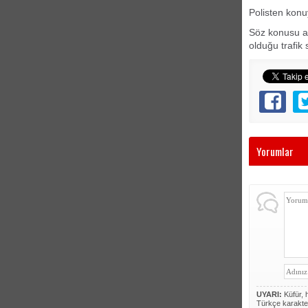
Polisten konuy
Söz konusu ar
olduğu trafik
Yorumlar
UYARI:
Küfür, h
Türkçe karakte