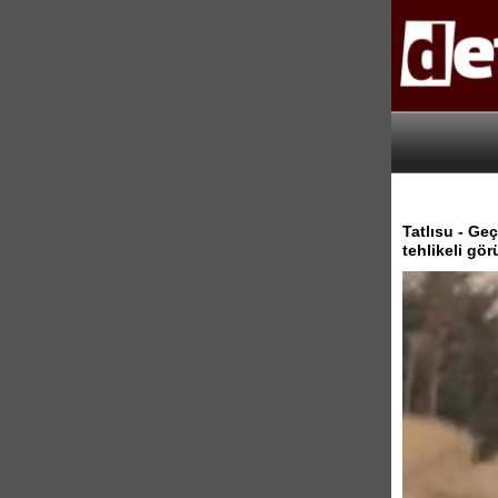
Tatlısu - Ge
tehlikeli gö