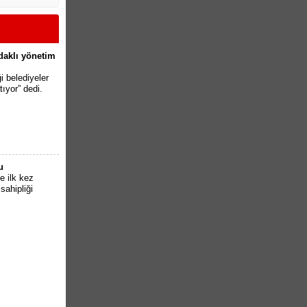
odaklı yönetim
i belediyeler
tıyor” dedi.
u
e ilk kez
sahipliği