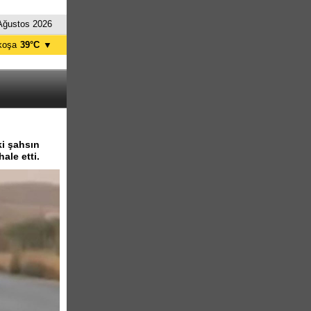
Ağustos 2026
koşa
39°C
▼
ağusa
37°C
Girne
33°C
zelyurt
35°C
skele
37°C
tanbul
29°C
ki şahsın
ale etti.
nkara
34°C