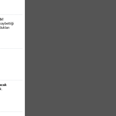
dı!
kaybettiği
dukları
lacak
k.