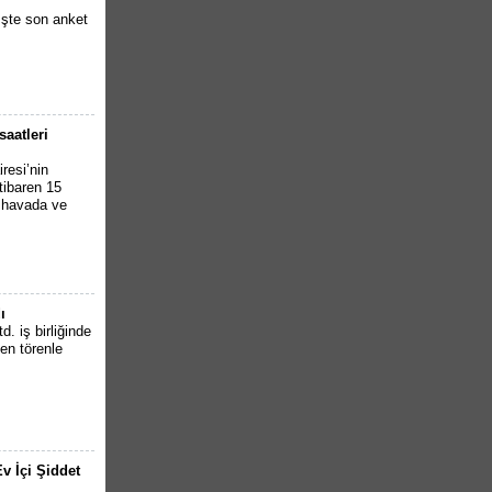
İşte son anket
saatleri
resi’nin
tibaren 15
k havada ve
ı
. iş birliğinde
en törenle
v İçi Şiddet