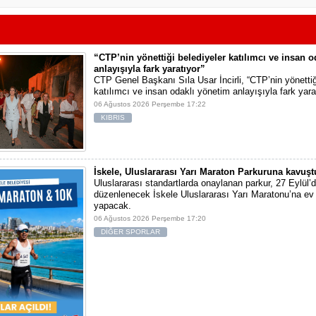
“CTP’nin yönettiği belediyeler katılımcı ve insan 
anlayışıyla fark yaratıyor”
CTP Genel Başkanı Sıla Usar İncirli, “CTP’nin yönettiğ
katılımcı ve insan odaklı yönetim anlayışıyla fark yara
06 Ağustos 2026 Perşembe 17:22
KIBRIS
İskele, Uluslararası Yarı Maraton Parkuruna kavuşt
Uluslararası standartlarda onaylanan parkur, 27 Eylül’d
düzenlenecek İskele Uluslararası Yarı Maratonu’na ev 
yapacak.
06 Ağustos 2026 Perşembe 17:20
DİĞER SPORLAR