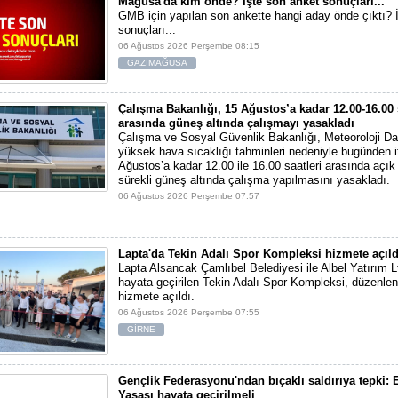
Mağusa'da kim önde? İşte son anket sonuçları...
GMB için yapılan son ankette hangi aday önde çıktı? 
sonuçları...
06 Ağustos 2026 Perşembe 08:15
GAZİMAĞUSA
Çalışma Bakanlığı, 15 Ağustos’a kadar 12.00-16.00 
arasında güneş altında çalışmayı yasakladı
Çalışma ve Sosyal Güvenlik Bakanlığı, Meteoroloji Dai
yüksek hava sıcaklığı tahminleri nedeniyle bugünden i
Ağustos’a kadar 12.00 ile 16.00 saatleri arasında açı
sürekli güneş altında çalışma yapılmasını yasakladı.
06 Ağustos 2026 Perşembe 07:57
Lapta'da Tekin Adalı Spor Kompleksi hizmete açıld
Lapta Alsancak Çamlıbel Belediyesi ile Albel Yatırım Ltd
hayata geçirilen Tekin Adalı Spor Kompleksi, düzenlen
hizmete açıldı.
06 Ağustos 2026 Perşembe 07:55
GİRNE
Gençlik Federasyonu'ndan bıçaklı saldırıya tepki: E
Yasası hayata geçirilmeli