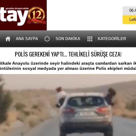
06 
Lef
M
ANA SAYFA
SON DAKİKA
KATEGORİLER
Gü
POLİS GEREKENİ YAPTI... TEHLİKELİ SÜRÜŞE CEZA!
İ
İs
çitkale Anayolu üzerinde seyir halindeki araçta camlardan sarkan i
rüntülerinin sosyal medyada yer alması üzerine Polis ekipleri müdah
A