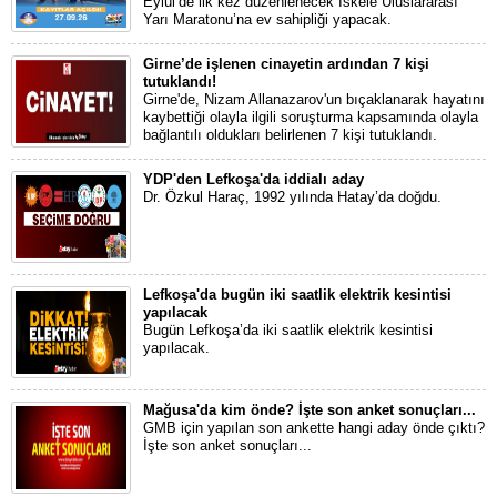
Eylül’de ilk kez düzenlenecek İskele Uluslararası
Yarı Maratonu’na ev sahipliği yapacak.
Girne’de işlenen cinayetin ardından 7 kişi
tutuklandı!
Girne'de, Nizam Allanazarov'un bıçaklanarak hayatını
kaybettiği olayla ilgili soruşturma kapsamında olayla
bağlantılı oldukları belirlenen 7 kişi tutuklandı.
YDP'den Lefkoşa'da iddialı aday
Dr. Özkul Haraç, 1992 yılında Hatay’da doğdu.
Lefkoşa'da bugün iki saatlik elektrik kesintisi
yapılacak
Bugün Lefkoşa’da iki saatlik elektrik kesintisi
yapılacak.
Mağusa'da kim önde? İşte son anket sonuçları...
GMB için yapılan son ankette hangi aday önde çıktı?
İşte son anket sonuçları...