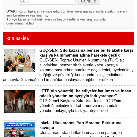
UYARI:
Küfür, hakaret, rencide edici cümleler veya imalar, inançlara saldırı içeren,
imla kuralları ile yazılmamış,
Türkçe karakter kullanılmayan ve büyük harflerle yazılmış yorumlar
onaylanmamaktadır.
SON DAKİKA
GÜÇ-SEN: Silo kazasına benzer bir felaketle karşı
karşıya kalınmaması adına harekete geçtik
GÜÇ-SEN, Toprak Ürünleri Kurumu’na (TÜK) ait
silodakine benzer bir felaketle karşı karşıya
kalınmaması adına harekete geçtiklerini, üyelerinin iş
sağlığı ve güvenliği konusunda bilinçlendirilmesi
amacıyla Gazimağusa Limanı’dan başlayacak eğitimler düzen
“CTP’nin yönettiği belediyeler katılımcı ve insan
odaklı yönetim anlayışıyla fark yaratıyor”
CTP Genel Başkanı Sıla Usar İncirli, “CTP’nin
yönettiği belediyeler katılımcı ve insan odaklı
yönetim anlayışıyla fark yaratıyor” dedi.
İskele, Uluslararası Yarı Maraton Parkuruna
kavuştu
Uluslararası standartlarda onaylanan parkur, 27