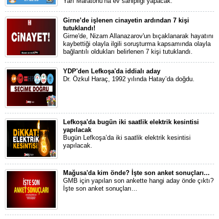
Yarı Maratonu’na ev sahipliği yapacak.
Girne’de işlenen cinayetin ardından 7 kişi
tutuklandı!
Girne'de, Nizam Allanazarov'un bıçaklanarak hayatını
kaybettiği olayla ilgili soruşturma kapsamında olayla
bağlantılı oldukları belirlenen 7 kişi tutuklandı.
YDP'den Lefkoşa'da iddialı aday
Dr. Özkul Haraç, 1992 yılında Hatay’da doğdu.
Lefkoşa'da bugün iki saatlik elektrik kesintisi
yapılacak
Bugün Lefkoşa’da iki saatlik elektrik kesintisi
yapılacak.
Mağusa'da kim önde? İşte son anket sonuçları...
GMB için yapılan son ankette hangi aday önde çıktı?
İşte son anket sonuçları...