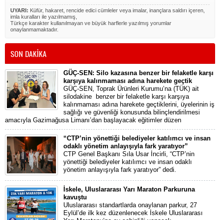
UYARI:
Küfür, hakaret, rencide edici cümleler veya imalar, inançlara saldırı içeren,
imla kuralları ile yazılmamış,
Türkçe karakter kullanılmayan ve büyük harflerle yazılmış yorumlar
onaylanmamaktadır.
SON DAKİKA
GÜÇ-SEN: Silo kazasına benzer bir felaketle karşı
karşıya kalınmaması adına harekete geçtik
GÜÇ-SEN, Toprak Ürünleri Kurumu’na (TÜK) ait
silodakine benzer bir felaketle karşı karşıya
kalınmaması adına harekete geçtiklerini, üyelerinin iş
sağlığı ve güvenliği konusunda bilinçlendirilmesi
amacıyla Gazimağusa Limanı’dan başlayacak eğitimler düzen
“CTP’nin yönettiği belediyeler katılımcı ve insan
odaklı yönetim anlayışıyla fark yaratıyor”
CTP Genel Başkanı Sıla Usar İncirli, “CTP’nin
yönettiği belediyeler katılımcı ve insan odaklı
yönetim anlayışıyla fark yaratıyor” dedi.
İskele, Uluslararası Yarı Maraton Parkuruna
kavuştu
Uluslararası standartlarda onaylanan parkur, 27
Eylül’de ilk kez düzenlenecek İskele Uluslararası