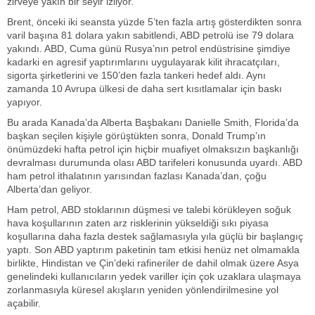
zirveye yakın bir seyir izliyor.
Brent, önceki iki seansta yüzde 5’ten fazla artış gösterdikten sonra
varil başına 81 dolara yakın sabitlendi, ABD petrolü ise 79 dolara
yakındı. ABD, Cuma günü Rusya’nın petrol endüstrisine şimdiye
kadarki en agresif yaptırımlarını uygulayarak kilit ihracatçıları,
sigorta şirketlerini ve 150’den fazla tankeri hedef aldı. Aynı
zamanda 10 Avrupa ülkesi de daha sert kısıtlamalar için baskı
yapıyor.
Bu arada Kanada’da Alberta Başbakanı Danielle Smith, Florida’da
başkan seçilen kişiyle görüştükten sonra, Donald Trump’ın
önümüzdeki hafta petrol için hiçbir muafiyet olmaksızın başkanlığı
devralması durumunda olası ABD tarifeleri konusunda uyardı. ABD
ham petrol ithalatının yarısından fazlası Kanada’dan, çoğu
Alberta’dan geliyor.
Ham petrol, ABD stoklarının düşmesi ve talebi körükleyen soğuk
hava koşullarının zaten arz risklerinin yükseldiği sıkı piyasa
koşullarına daha fazla destek sağlamasıyla yıla güçlü bir başlangıç ​​
yaptı. Son ABD yaptırım paketinin tam etkisi henüz net olmamakla
birlikte, Hindistan ve Çin’deki rafineriler de dahil olmak üzere Asya
genelindeki kullanıcıların yedek variller için çok uzaklara ulaşmaya
zorlanmasıyla küresel akışların yeniden yönlendirilmesine yol
açabilir.