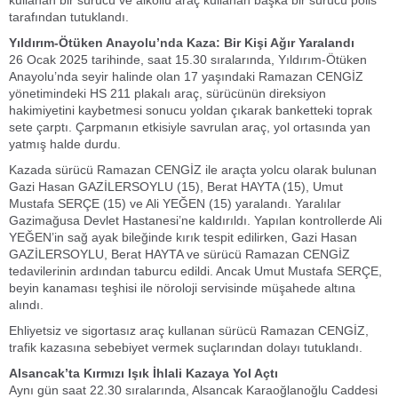
tarafından tutuklandı.
Yıldırım-Ötüken Anayolu’nda Kaza: Bir Kişi Ağır Yaralandı
26 Ocak 2025 tarihinde, saat 15.30 sıralarında, Yıldırım-Ötüken
Anayolu’nda seyir halinde olan 17 yaşındaki Ramazan CENGİZ
yönetimindeki HS 211 plakalı araç, sürücünün direksiyon
hakimiyetini kaybetmesi sonucu yoldan çıkarak banketteki toprak
sete çarptı. Çarpmanın etkisiyle savrulan araç, yol ortasında yan
yatmış halde durdu.
Kazada sürücü Ramazan CENGİZ ile araçta yolcu olarak bulunan
Gazi Hasan GAZİLERSOYLU (15), Berat HAYTA (15), Umut
Mustafa SERÇE (15) ve Ali YEĞEN (15) yaralandı. Yaralılar
Gazimağusa Devlet Hastanesi’ne kaldırıldı. Yapılan kontrollerde Ali
YEĞEN’in sağ ayak bileğinde kırık tespit edilirken, Gazi Hasan
GAZİLERSOYLU, Berat HAYTA ve sürücü Ramazan CENGİZ
tedavilerinin ardından taburcu edildi. Ancak Umut Mustafa SERÇE,
beyin kanaması teşhisi ile nöroloji servisinde müşahede altına
alındı.
Ehliyetsiz ve sigortasız araç kullanan sürücü Ramazan CENGİZ,
trafik kazasına sebebiyet vermek suçlarından dolayı tutuklandı.
Alsancak’ta Kırmızı Işık İhlali Kazaya Yol Açtı
Aynı gün saat 22.30 sıralarında, Alsancak Karaoğlanoğlu Caddesi