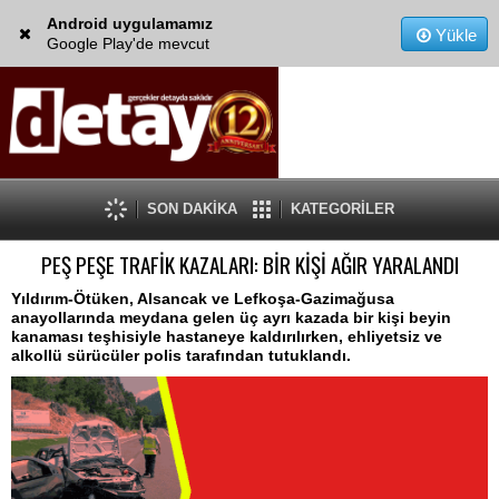
Android uygulamamız
Yükle
Google Play'de mevcut
SON DAKİKA
KATEGORİLER
PEŞ PEŞE TRAFİK KAZALARI: BİR KİŞİ AĞIR YARALANDI
Yıldırım-Ötüken, Alsancak ve Lefkoşa-Gazimağusa
anayollarında meydana gelen üç ayrı kazada bir kişi beyin
kanaması teşhisiyle hastaneye kaldırılırken, ehliyetsiz ve
alkollü sürücüler polis tarafından tutuklandı.