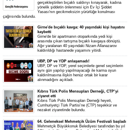
gerçekleştirilen bıçaklı saldırıyı kınayarak, kadına
yönelik şiddetin önlenmesi için Ev İçi Şiddet
Yasası'nın gecikmeksizin yürürlüğe konulması
çağrısında bulundu.
Girne'de bıçaklı kavga: 40 yaşındaki kişi hayatını
kaybetti
Girne'de bir apartmanın otoparkında yedi kişi
arasında çıkan tartışma bıçaklı kavgaya dönüştü.
Ağır yaralanan 40 yaşındaki Nizam Allanazarov
kaldırıldığı hastanede yaşamını yitirdi.
UBP, DP ve YDP anlaşamadı!
UBP, DP ve YDP, yerel seçimlerle genel seçimlerin
aynı gün yapılıp yapılmayacağı ile karma oyun
kaldırılmasına ilişkin henüz ortak bir karar
alınmadığını açıkladı.
Kıbrıs Türk Polis Mensupları Derneği, CTP’yi
ziyaret etti
Kıbrıs Türk Polis Mensupları Derneği heyeti,
Cumhuriyetçi Türk Partisi’ne (CTP) teşekkür ve
nezaket ziyaretinde bulundu.
64. Geleneksel Mehmetçik Üzüm Festivali başladı
Mehmetçik Büyükkonuk Belediyesi tarafından bu yıl