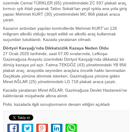
üzerinde Cemal TÜRKLER (65) yönetimindeki ZC 597 plakalı araç,
kırmızı ışık ihlali yaparak Tatlısı Sokak’tan yeşil ışıkta ana yola giriş
yapan Mehmet KURT (30) yönetimindeki MC 868 plakalı araca
çarptı.
Kazanın ardından yapılan kontrollerde Mehmet KURT’un 126
miligram alkollü olduğu tespit edildi ve alkollü araç kullanmak
suçundan tutuklandı. Kazada yaralanan olmadı.
Dörtyol Kavşağı’nda Dikkatsizlik Kazaya Neden Oldu
27 Ocak 2025 tarihinde, saat 07.00 sıralarında, Lefkoşa-
Gazimağusa Anayolu üzerindeki Dörtyol Kavşağı’nda dikkatsiz bir
dönüş kazaya yol açtı. Fatma TEKGÖZ (43) yönetimindeki YB 956
plakalı araç, anayolda seyreden araçlara öncelik hakkı tanımadan
Geçitkale yönüne dönmek isterken, Gazimağusa yönüne giden
Minel AĞLAR (25) yönetimindeki LG 718 plakalı araca çarptı.
Kazada yaralanan Minel AĞLAR, Gazimağusa Devlet Hastanesi’ne
kaldırılarak müşahede altına alındı.
Polis, kazalarla ilgili soruşturmanın devam ettiğini açıkladı