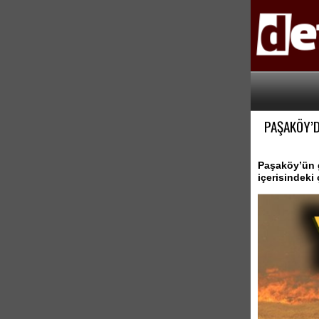
PAŞAKÖY’D
Paşaköy’ün 
içerisindeki 