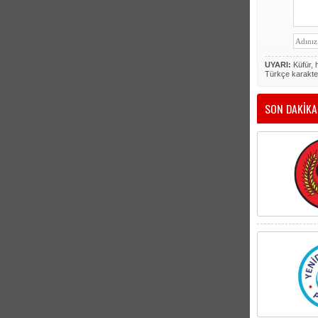
UYARI:
Küfür, h
Türkçe karakte
SON DAKİKA