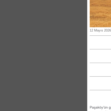
12 Mayıs 2026
Paşaköy’ün g