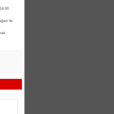
 14.00
ağacı ile
arak