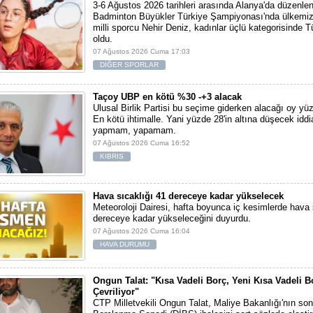
3-6 Ağustos 2026 tarihleri arasında Alanya'da düzenlen
Badminton Büyükler Türkiye Şampiyonası'nda ülkemiz
milli sporcu Nehir Deniz, kadınlar üçlü kategorisinde Tü
oldu.
07 Ağustos 2026 Cuma 17:03
DİĞER SPORLAR
Taçoy UBP en kötü %30 -+3 alacak
Ulusal Birlik Partisi bu seçime giderken alacağı oy yüz
En kötü ihtimalle. Yani yüzde 28'in altına düşecek iddi
yapmam, yapamam.
07 Ağustos 2026 Cuma 16:52
KIBRIS
Hava sıcaklığı 41 dereceye kadar yükselecek
Meteoroloji Dairesi, hafta boyunca iç kesimlerde hava 
dereceye kadar yükseleceğini duyurdu.
07 Ağustos 2026 Cuma 16:04
HAVA DURUMU
Ongun Talat: "Kısa Vadeli Borç, Yeni Kısa Vadeli B
Çevriliyor"
CTP Milletvekili Ongun Talat, Maliye Bakanlığı'nın son