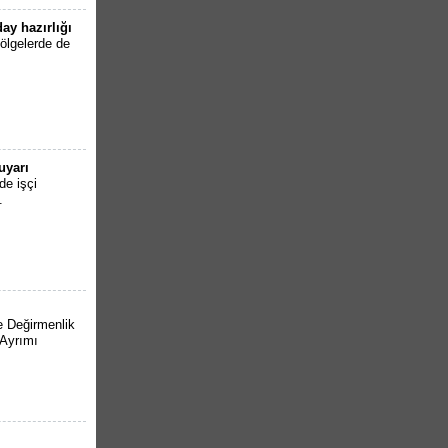
ay hazırlığı
ölgelerde de
uyarı
de işçi
.
e Değirmenlik
 Ayrımı