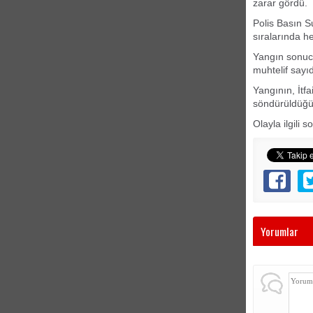
zarar gördü.
Polis Basın S
sıralarında h
Yangın sonucu
muhtelif sayı
Yangının, İtfa
söndürüldüğü 
Olayla ilgili 
Yorumlar