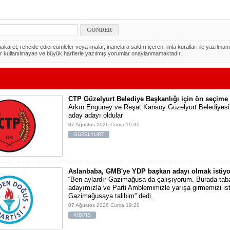
akaret, rencide edici cümleler veya imalar, inançlara saldırı içeren, imla kuralları ile yazılmam
r kullanılmayan ve büyük harflerle yazılmış yorumlar onaylanmamaktadır.
CTP Güzelyurt Belediye Başkanlığı için ön seçime 
Arkın Engüney ve Reşat Kansoy Güzelyurt Belediyesi
aday adayı oldular
07 Ağustos 2026 Cuma 19:30
GÜZELYURT
Aslanbaba, GMB'ye YDP başkan adayı olmak istiyo
“Ben aylardır Gazimağusa da çalışıyorum. Burada tab
adayımızla ve Parti Amblemimizle yarışa girmemizi ist
Gazimağusaya talibim” dedi.
07 Ağustos 2026 Cuma 19:28
KIBRIS