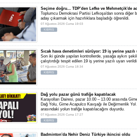
Seçime doğru... TDP'den Lefke ve Mehmetçik'de ad
Toplumcu Demokrasi Partisi Lefkoşa'dan sonra diğer b
aday çıkarmak için hazırlıklara başladığı öğrenildi.
07 Ağustos 2026 Cuma 19:03
KIBRIS
Sıcak hava denetimleri sürüyor: 19 iş yerine yazılı 
Son iki günde yapılan kontrollerde, yasağa aykırı şekil
çalıştırdığı tespit edilen 19 iş yerine yazılı uyarı verildi
07 Ağustos 2026 Cuma 18:34
KIBRIS
Dağ yolu pazar günü trafiğe kapatılacak
Karayolları Dairesi, pazar 10.00 – 13.00 arasında Girn
Dağ Yolu, Girne Acapulco Kavşağı ile Değirmenlik Yol
arasındaki yolun trafiğe kapatılacağını duyurdu.
07 Ağustos 2026 Cuma 17:27
KIBRIS
Badminton'da Nehir Deniz Türkiye ikincisi oldu