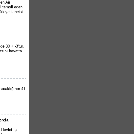
en Air
i temsil eden
rkiye ikincisi
de 30 + -3'tür.
asını hayatta
sıcaklığının 41
orçla
 Devlet İç