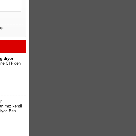
ış,
gidiyor
'ne CTP'den
r
anımız kendi
iyor. Ben