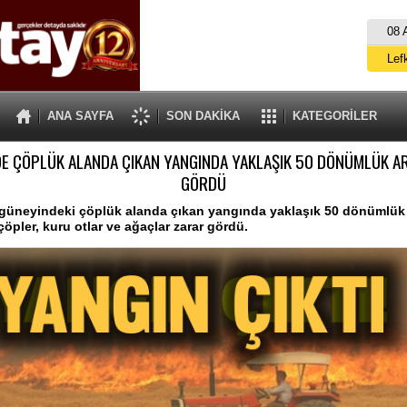
08 
Lef
M
ANA SAYFA
SON DAKİKA
KATEGORİLER
Gü
E ÇÖPLÜK ALANDA ÇIKAN YANGINDA YAKLAŞIK 50 DÖNÜMLÜK A
İ
GÖRDÜ
İs
güneyindeki çöplük alanda çıkan yangında yaklaşık 50 dönümlük 
A
çöpler, kuru otlar ve ağaçlar zarar gördü.