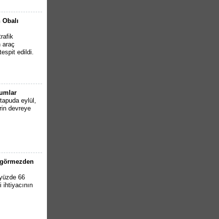
 Obalı
rafik
n araç
espit edildi.
rumlar
apuda eylül,
rin devreye
ı görmezden
 yüzde 66
i ihtiyacının