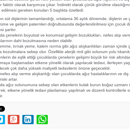
r faktör olarak karşımıza çıkar. İndirekt olarak çürük görülme olasılığını a
t edilmesi gereken konuları 5 başlıkta özetledi:
ın süt dişlerinin tamamlandığı, ortalama 36 aylık dönemde, dişlerin ve 
yüme ve gelişim paternleri doğrultusunda değerlendirilmesi için çocuk d
i şarttır.
da çenelerin boyutsal ve konumsal gelişim bozuklukları, nefes alıp ve
klarının dahi bozulmasına neden olabilir.
mme, tırnak yeme, kalem ısırma gibi ağız alışkanlıkları zaman içinde 
 bozulmalara sebep olur. Özellikle alerjik rinit gibi solunum yolu tıkanı
nlerin de eşlik ettiği çocuklarda çenelerin gelişimi büyük bir risk altında
ıkmaya başlamadan etkene yönelik olarak yapılacak tedavi, ilerleyen ya
lecek çok daha yüksek maliyetli tedavilerin önüne geçecektir.
efes alıp verme alışkanlığı olan çocuklarda ağız hastalıklarının ve diş 
iski artar.
da ağız solunumuna sebep olan etkenlerin kulak burun boğaz uzmanı ile
rek, etkene yönelik tedavi planlaması yapılmalı ve düzenli kontrollerle s
r.