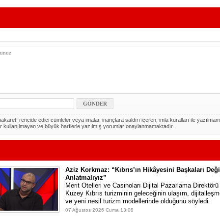
akaret, rencide edici cümleler veya imalar, inançlara saldırı içeren, imla kuralları ile yazılmam
r kullanılmayan ve büyük harflerle yazılmış yorumlar onaylanmamaktadır.
Aziz Korkmaz: “Kıbrıs’ın Hikâyesini Başkaları Deği
Anlatmalıyız”
Merit Otelleri ve Casinoları Dijital Pazarlama Direktö
Kuzey Kıbrıs turizminin geleceğinin ulaşım, dijitalleş
ve yeni nesil turizm modellerinde olduğunu söyledi.
07 Ağustos 2026 Cuma 13:08