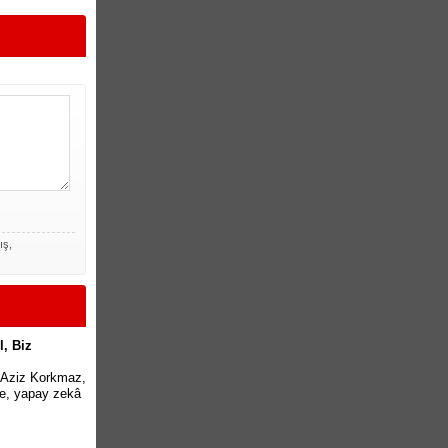
ış,
l, Biz
rü Aziz Korkmaz,
me, yapay zekâ