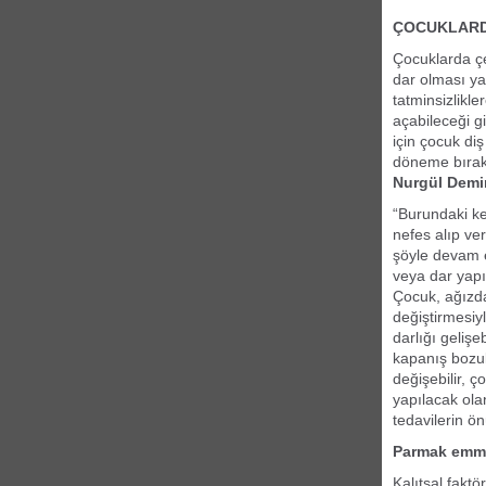
ÇOCUKLARD
Çocuklarda çe
dar olması ya
tatminsizlikle
açabileceği g
için çocuk di
döneme bırakı
Nurgül Demi
“Burundaki ke
nefes alıp ver
şöyle devam e
veya dar yapı
Çocuk, ağızda
değiştirmesiy
darlığı geliş
kapanış bozuk
değişebilir, 
yapılacak ola
tedavilerin ö
Parmak emme,
Kalıtsal fakt