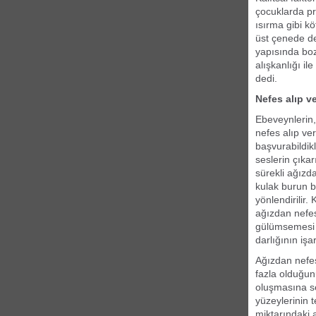
çocuklarda p
ısırma gibi kö
üst çenede de
yapısında boz
alışkanlığı il
dedi.
Nefes alıp v
Ebeveynlerin,
nefes alıp ve
başvurabildik
seslerin çıka
sürekli ağızda
kulak burun b
yönlendirilir
ağızdan nefes
gülümsemesi s
darlığının işa
Ağızdan nefes
fazla olduğun
oluşmasına se
yüzeylerinin 
miktarındaki a