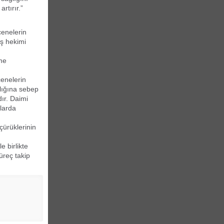
rtırır.”
çenelerin
iş hekimi
rme
çenelerin
klığına sebep
dır. Daimi
şlarda
çürüklerinin
 birlikte
üreç takip