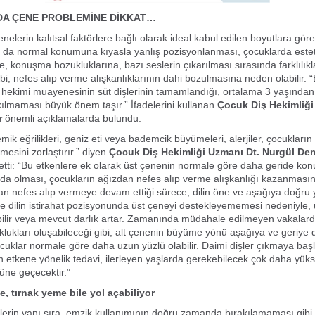
A ÇENE PROBLEMİNE DİKKAT…
nelerin kalıtsal faktörlere bağlı olarak ideal kabul edilen boyutlara gö
 da normal konumuna kıyasla yanlış pozisyonlanması, çocuklarda estet
re, konuşma bozukluklarına, bazı seslerin çıkarılması sırasında farklılıkl
ibi, nefes alıp verme alışkanlıklarının dahi bozulmasına neden olabilir. 
ş hekimi muayenesinin süt dişlerinin tamamlandığı, ortalama 3 yaşından
lmaması büyük önem taşır.” İfadelerini kullanan
Çocuk Diş Hekimliği
r
önemli açıklamalarda bulundu.
mik eğrilikleri, geniz eti veya bademcik büyümeleri, alerjiler, çocukları
mesini zorlaştırır.” diyen
Çocuk Diş Hekimliği Uzmanı Dt. Nurgül Dem
tti: “Bu etkenlere ek olarak üst çenenin normale göre daha geride k
da olması, çocukların ağızdan nefes alıp verme alışkanlığı kazanmasın
n nefes alıp vermeye devam ettiği sürece, dilin öne ve aşağıya doğru 
le dilin istirahat pozisyonunda üst çeneyi destekleyememesi nedeniyle,
ebilir veya mevcut darlık artar. Zamanında müdahale edilmeyen vakalard
lukları oluşabileceği gibi, alt çenenin büyüme yönü aşağıya ve geriye 
çocuklar normale göre daha uzun yüzlü olabilir. Daimi dişler çıkmaya b
n etkene yönelik tedavi, ilerleyen yaşlarda gerekebilecek çok daha yüks
nüne geçecektir.”
 tırnak yeme bile yol açabiliyor
örlerin yanı sıra, emzik kullanımının doğru zamanda bırakılamaması gibi