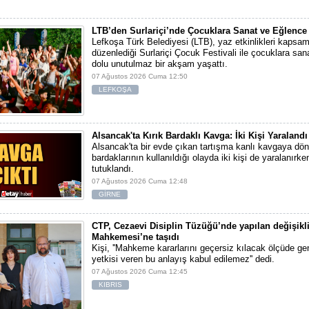
LTB’den Surlariçi’nde Çocuklara Sanat ve Eğlence 
Lefkoşa Türk Belediyesi (LTB), yaz etkinlikleri kapsa
düzenlediği Surlariçi Çocuk Festivali ile çocuklara sa
dolu unutulmaz bir akşam yaşattı.
07 Ağustos 2026 Cuma 12:50
LEFKOŞA
Alsancak'ta Kırık Bardaklı Kavga: İki Kişi Yaralandı
Alsancak'ta bir evde çıkan tartışma kanlı kavgaya dönü
bardaklarının kullanıldığı olayda iki kişi de yaralanırken
tutuklandı.
07 Ağustos 2026 Cuma 12:48
GİRNE
CTP, Cezaevi Disiplin Tüzüğü’nde yapılan değişikl
Mahkemesi’ne taşıdı
Kişi, ''Mahkeme kararlarını geçersiz kılacak ölçüde gen
yetkisi veren bu anlayış kabul edilemez'' dedi.
07 Ağustos 2026 Cuma 12:45
KIBRIS