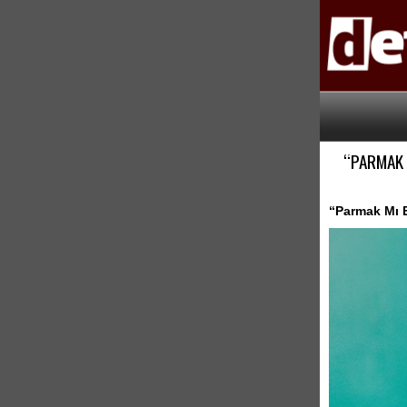
“PARMAK 
“Parmak Mı E