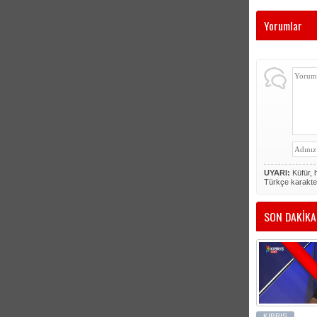
Yorumlar
UYARI:
Küfür, h
Türkçe karakte
SON DAKİKA
KIBRIS