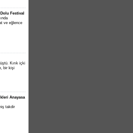
Dolu Festival
mında
nat ve eğlence
ştü. Kırık içki
, bir kişi
ikleri Anayasa
iş takdir