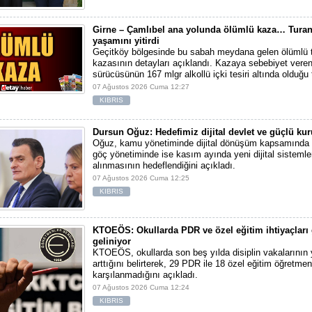
Girne – Çamlıbel ana yolunda ölümlü kaza… Turan
yaşamını yitirdi
Geçitköy bölgesinde bu sabah meydana gelen ölümlü t
kazasının detayları açıklandı. Kazaya sebebiyet vere
sürücüsünün 167 mlgr alkollü içki tesiri altında olduğu t
07 Ağustos 2026 Cuma 12:27
KIBRIS
Dursun Oğuz: Hedefimiz dijital devlet ve güçlü ku
Oğuz, kamu yönetiminde dijital dönüşüm kapsamında t
göç yönetiminde ise kasım ayında yeni dijital sistemle
alınmasının hedeflendiğini açıkladı.
07 Ağustos 2026 Cuma 12:25
KIBRIS
KTOEÖS: Okullarda PDR ve özel eğitim ihtiyaçlar
geliniyor
KTOEÖS, okullarda son beş yılda disiplin vakalarının
arttığını belirterek, 29 PDR ile 18 özel eğitim öğretmen
karşılanmadığını açıkladı.
07 Ağustos 2026 Cuma 12:24
KIBRIS