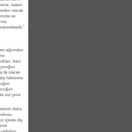
 yeme, kalem
e neden olarak
rında ve
erme
gerekmektedir.”
rken ağzından
ora
ukları, bazı
e çocuğun
a ilk olarak
diş hekimine
ocuğun
Çocuğun
da üst çene
iskinin daha
 kokusu
ız içinde diş
ürük
 sağlığını