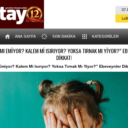
07 
Lef
M
ANA SAYFA
SON DAKİKA
KATEGORİLER
Gü
MI EMİYOR? KALEM Mİ ISIRIYOR? YOKSA TIRNAK MI YİYOR?” E
İ
DİKKAT!
İs
miyor? Kalem Mi Isırıyor? Yoksa Tırnak Mı Yiyor?” Ebeveynler Dik
A