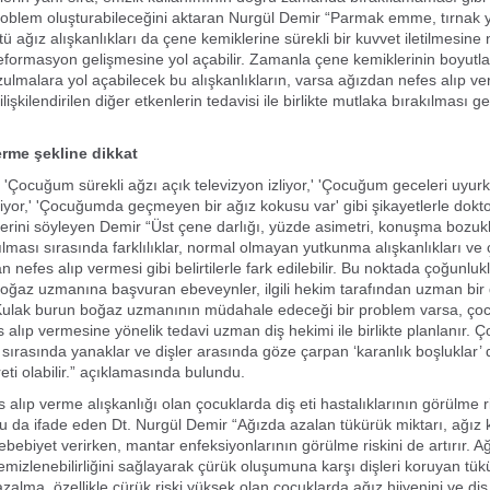
roblem oluşturabileceğini aktaran Nurgül Demir “Parmak emme, tırnak
tü ağız alışkanlıkları da çene kemiklerine sürekli bir kuvvet iletilmesin
formasyon gelişmesine yol açabilir. Zamanla çene kemiklerinin boyutla
ulmalara yol açabilecek bu alışkanlıkların, varsa ağızdan nefes alıp v
e ilişkilendirilen diğer etkenlerin tedavisi ile birlikte mutlaka bırakılması 
erme şekline dikkat
 'Çocuğum sürekli ağzı açık televizyon izliyor,' 'Çocuğum geceleri uyu
riyor,' 'Çocuğumda geçmeyen bir ağız kokusu var' gibi şikayetlerle dokt
lerini söyleyen Demir “Üst çene darlığı, yüzde asimetri, konuşma bozukl
rılması sırasında farklılıklar, normal olmayan yutkunma alışkanlıkları v
n nefes alıp vermesi gibi belirtilerle fark edilebilir. Bu noktada çoğunlukl
oğaz uzmanına başvuran ebeveynler, ilgili hekim tarafından uzman bir 
. Kulak burun boğaz uzmanının müdahale edeceği bir problem varsa, ç
 alıp vermesine yönelik tedavi uzman diş hekimi ile birlikte planlanır. 
ırasında yanaklar ve dişler arasında göze çarpan ‘karanlık boşluklar’ 
reti olabilir.” açıklamasında bulundu.
 alıp verme alışkanlığı olan çocuklarda diş eti hastalıklarının görülme r
u da ifade eden Dt. Nurgül Demir “Ağızda azalan tükürük miktarı, ağız
bebiyet verirken, mantar enfeksiyonlarının görülme riskini de artırır. Ağ
temizlenebilirliğini sağlayarak çürük oluşumuna karşı dişleri koruyan tük
zalma, özellikle çürük riski yüksek olan çocuklarda ağız hijyenini ve diş