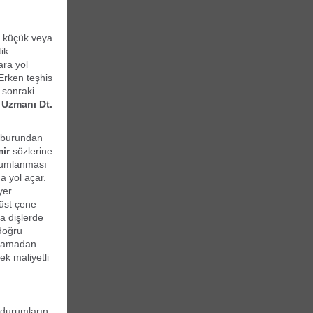
re küçük veya
ik
ara yol
“Erken teşhis
 sonraki
 Uzmanı Dt.
n burundan
ir
sözlerine
onumlanması
a yol açar.
yer
 üst çene
a dişlerde
doğru
aşlamadan
ek maliyetli
 durumların