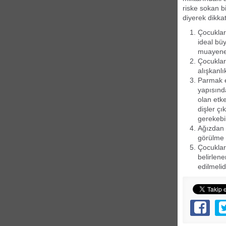
riske sokan bi
diyerek dikka
Çocuklar
ideal bü
muayenes
Çocuklar
alışkanlı
Parmak e
yapısında
olan etke
dişler ç
gerekebi
Ağızdan n
görülme r
Çocuklar
belirlene
edilmelidi