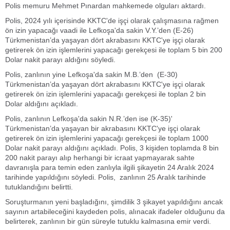
Polis memuru Mehmet Pınardan mahkemede olguları aktardı.
Polis, 2024 yılı içerisinde KKTC'de işçi olarak çalışmasına rağmen
ön izin yapacağı vaadi ile Lefkoşa'da sakin V.Y.’den (E-26)
Türkmenistan’da yaşayan dört akrabasını KKTC'ye işçi olarak
getirerek ön izin işlemlerini yapacağı gerekçesi ile toplam 5 bin 200
Dolar nakit parayı aldığını söyledi.
Polis, zanlının yine Lefkoşa'da sakin M.B.’den (E-30)
Türkmenistan’da yaşayan dört akrabasını KKTC'ye işçi olarak
getirerek ön izin işlemlerini yapacağı gerekçesi ile toplan 2 bin
Dolar aldığını açıkladı.
Polis, zanlının Lefkoşa'da sakin N.R.’den ise (K-35)'
Türkmenistan’da yaşayan bir akrabasını KKTC'ye işçi olarak
getirerek ön izin işlemlerini yapacağı gerekçesi ile toplam 1000
Dolar nakit parayı aldığını açıkladı. Polis, 3 kişiden toplamda 8 bin
200 nakit parayı alıp herhangi bir icraat yapmayarak sahte
davranışla para temin eden zanlıyla ilgili şikayetin 24 Aralık 2024
tarihinde yapıldığını söyledi. Polis, zanlının 25 Aralık tarihinde
tutuklandığını belirtti.
Soruşturmanın yeni başladığını, şimdilik 3 şikayet yapıldığını ancak
sayının artabileceğini kaydeden polis, alınacak ifadeler olduğunu da
belirterek, zanlının bir gün süreyle tutuklu kalmasına emir verdi.