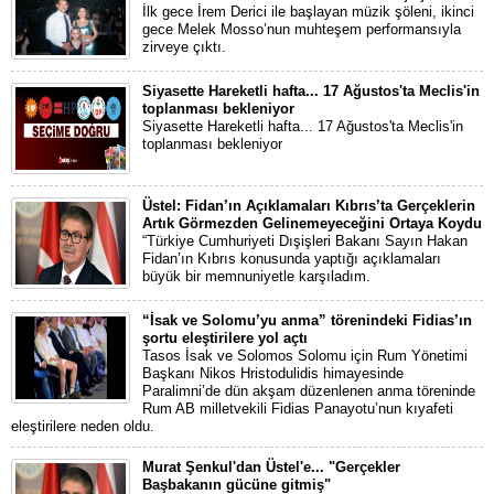
İlk gece İrem Derici ile başlayan müzik şöleni, ikinci
gece Melek Mosso’nun muhteşem performansıyla
zirveye çıktı.
Siyasette Hareketli hafta... 17 Ağustos'ta Meclis'in
toplanması bekleniyor
Siyasette Hareketli hafta... 17 Ağustos'ta Meclis'in
toplanması bekleniyor
Üstel: Fidan’ın Açıklamaları Kıbrıs’ta Gerçeklerin
Artık Görmezden Gelinemeyeceğini Ortaya Koydu
“Türkiye Cumhuriyeti Dışişleri Bakanı Sayın Hakan
Fidan’ın Kıbrıs konusunda yaptığı açıklamaları
büyük bir memnuniyetle karşıladım.
“İsak ve Solomu’yu anma” törenindeki Fidias’ın
şortu eleştirilere yol açtı
Tasos İsak ve Solomos Solomu için Rum Yönetimi
Başkanı Nikos Hristodulidis himayesinde
Paralimni’de dün akşam düzenlenen anma töreninde
Rum AB milletvekili Fidias Panayotu’nun kıyafeti
eleştirilere neden oldu.
Murat Şenkul'dan Üstel'e... "Gerçekler
Başbakanın gücüne gitmiş"