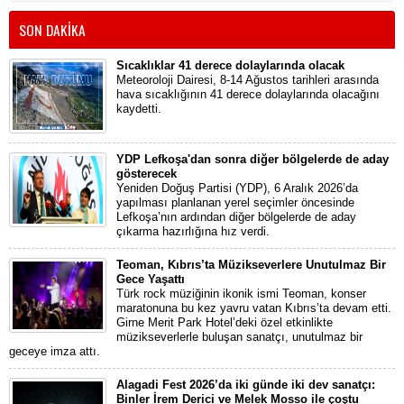
SON DAKİKA
Sıcaklıklar 41 derece dolaylarında olacak
Meteoroloji Dairesi, 8-14 Ağustos tarihleri arasında
hava sıcaklığının 41 derece dolaylarında olacağını
kaydetti.
YDP Lefkoşa'dan sonra diğer bölgelerde de aday
gösterecek
Yeniden Doğuş Partisi (YDP), 6 Aralık 2026’da
yapılması planlanan yerel seçimler öncesinde
Lefkoşa’nın ardından diğer bölgelerde de aday
çıkarma hazırlığına hız verdi.
Teoman, Kıbrıs’ta Müzikseverlere Unutulmaz Bir
Gece Yaşattı
Türk rock müziğinin ikonik ismi Teoman, konser
maratonuna bu kez yavru vatan Kıbrıs’ta devam etti.
Girne Merit Park Hotel’deki özel etkinlikte
müzikseverlerle buluşan sanatçı, unutulmaz bir
geceye imza attı.
Alagadi Fest 2026’da iki günde iki dev sanatçı:
Binler İrem Derici ve Melek Mosso ile çoştu