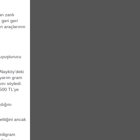
an zanlı
 geri geri
en araçlarının
 uyuşturucu
 Alayköy’deki
 yarım gram
nı söyledi.
 500 TL’ye
dığını
ettiğini ancak
miligram