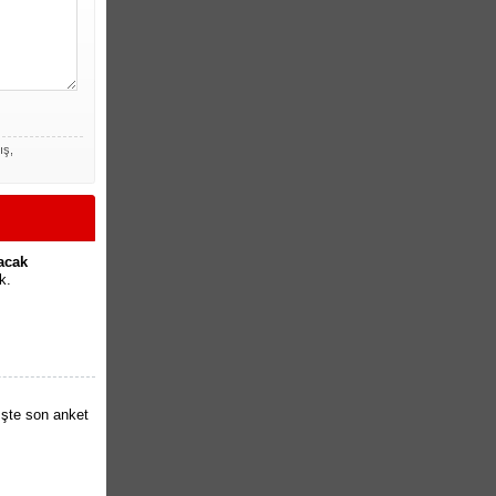
ış,
lacak
k.
İşte son anket