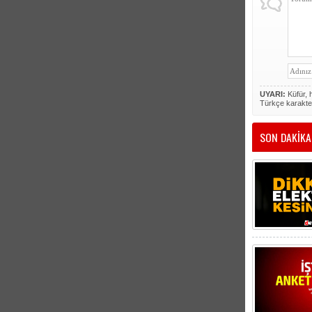
UYARI:
Küfür, h
Türkçe karakte
SON DAKİKA