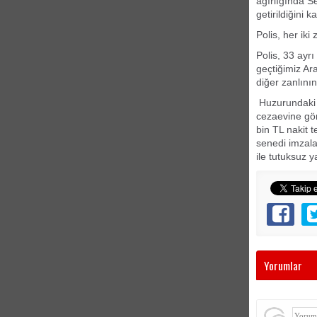
ağırlığında 
getirildiğini k
Polis, her iki 
Polis, 33 ayr
geçtiğimiz Ar
diğer zanlının
Huzurundaki ş
cezaevine gön
bin TL nakit 
senedi imzala
ile tutuksuz 
Yorumlar