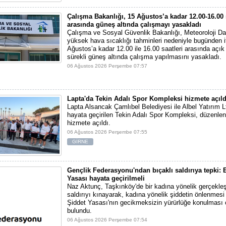
Çalışma Bakanlığı, 15 Ağustos’a kadar 12.00-16.00 
arasında güneş altında çalışmayı yasakladı
Çalışma ve Sosyal Güvenlik Bakanlığı, Meteoroloji Dai
yüksek hava sıcaklığı tahminleri nedeniyle bugünden i
Ağustos’a kadar 12.00 ile 16.00 saatleri arasında açı
sürekli güneş altında çalışma yapılmasını yasakladı.
06 Ağustos 2026 Perşembe 07:57
Lapta'da Tekin Adalı Spor Kompleksi hizmete açıld
Lapta Alsancak Çamlıbel Belediyesi ile Albel Yatırım Ltd
hayata geçirilen Tekin Adalı Spor Kompleksi, düzenlen
hizmete açıldı.
06 Ağustos 2026 Perşembe 07:55
GİRNE
Gençlik Federasyonu'ndan bıçaklı saldırıya tepki: E
Yasası hayata geçirilmeli
Naz Aktunç, Taşkınköy'de bir kadına yönelik gerçekleşt
saldırıyı kınayarak, kadına yönelik şiddetin önlenmesi 
Şiddet Yasası'nın gecikmeksizin yürürlüğe konulması 
bulundu.
06 Ağustos 2026 Perşembe 07:54