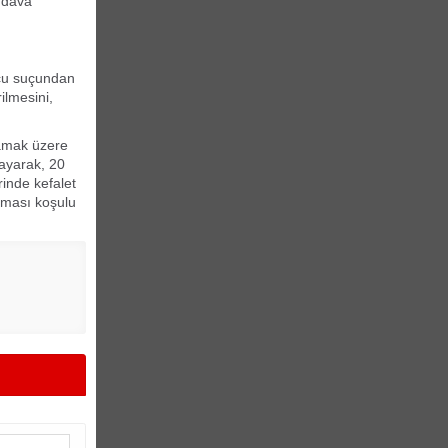
 dava
ucu suçundan
ilmesini,
mamak üzere
layarak, 20
rinde kefalet
nması koşulu