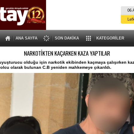
06 
Lef
M
ANA SAYFA
SON DAKİKA
KATEGORİLER
Gü
NARKOTİKTEN KAÇARKEN KAZA YAPTILAR
İ
İs
uyuşturucu olduğu için narkotik ekibinden kaçmaya çalışırken ka
yolcu olarak bulunan C.B yeniden mahkemeye çıkarıldı.
A