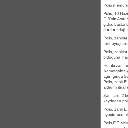
Polis memuru
Polis, 10 Haz
C.B'nin Atatür
gidip, başka 
durdurulduğun
Polis, zanlıl
türü uyuşturu
Polis, zanlıl
olduğuna inan
Her iki zanlın
ikametgahta 
ağırlığında S
Polis, zanlı 
aldığını itiraf 
Zanlıların 2 
kaydeden poli
Polis, zanlı 
uyuşturucu alm
Polis,E.T ale