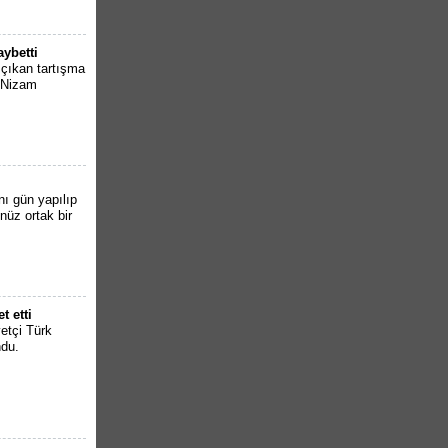
aybetti
 çıkan tartışma
i Nizam
ı gün yapılıp
nüz ortak bir
t etti
etçi Türk
ndu.