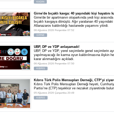
KADIN
Girne'de bıçaklı kavga: 40 yaşındaki kişi hayatını k
Girne'de bir apartmanın otoparkında yedi kişi arasında
bıçaklı kavgaya dönüştü. Ağır yaralanan 40 yaşındak
Allanazarov kaldırıldığı hastanede yaşamını yitirdi.
06 Ağustos 2026 Perşembe 07:52
GİRNE
UBP, DP ve YDP anlaşamadı!
UBP, DP ve YDP, yerel seçimlerle genel seçimlerin ayn
yapılmayacağı ile karma oyun kaldırılmasına ilişkin he
karar alınmadığını açıkladı.
06 Ağustos 2026 Perşembe 07:50
KIBRIS
Kıbrıs Türk Polis Mensupları Derneği, CTP’yi ziyare
Kıbrıs Türk Polis Mensupları Derneği heyeti, Cumhuriy
Partisi’ne (CTP) teşekkür ve nezaket ziyaretinde bulu
05 Ağustos 2026 Çarşamba 20:49
KIBRIS