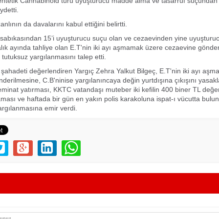
Sentetik Cannabinoid türü uyuşturucu madde alma ve tasarruf suçundan
aydetti.
zanlının da davalarını kabul ettiğini belirtti.
ı sabıkasından 15’i uyuşturucu suçu olan ve cezaevinden yine uyuştur
alık ayında tahliye olan E.T'nin iki ayı aşmamak üzere cezaevine gönder
 tutuksuz yargılanmasını talep etti.
ahadeti değerlendiren Yargıç Zehra Yalkut Bilgeç, E.T'nin iki ayı aş
derilmesine, C.B'ninise yargılanıncaya değin yurtdışına çıkışını yasak
teminat yatırması, KKTC vatandaşı muteber iki kefilin 400 biner TL değe
ması ve haftada bir gün en yakın polis karakoluna ispat-ı vücutta bulu
yargılanmasına emir verdi.