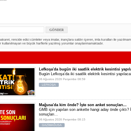
akaret, rencide edici cümleler veya imalar, inançlara saldırı içeren, imla kuralları ile yazılmam
r kullanılmayan ve büyük harflerle yazılmış yorumlar onaylanmamaktadır.
Lefkoşa'da bugün iki saatlik elektrik kesintisi yapı
Bugün Lefkoşa’da iki saatlik elektrik kesintisi yapılaca
06 Ağustos 2026 Perşembe 08:59
LEFKOŞA
Mağusa'da kim önde? İşte son anket sonuçları...
GMB için yapılan son ankette hangi aday önde çıktı? 
sonuçları...
06 Ağustos 2026 Perşembe 08:15
GAZİMAĞUSA