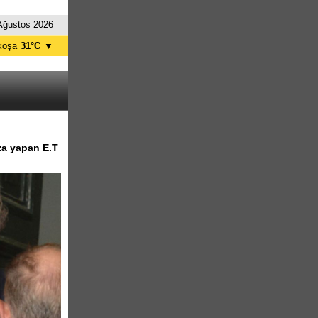
Ağustos 2026
koşa
31°C
▼
ağusa
30°C
Girne
30°C
zelyurt
31°C
skele
30°C
tanbul
28°C
za yapan E.T
nkara
27°C