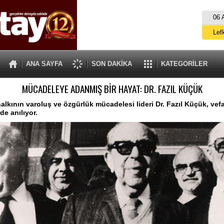
06 
Lef
M
ANA SAYFA
SON DAKİKA
KATEGORİLER
Gü
MÜCADELEYE ADANMIŞ BİR HAYAT: DR. FAZIL KÜÇÜK
İ
İs
halkının varoluş ve özgürlük mücadelesi lideri Dr. Fazıl Küçük, vefa
e anılıyor.
A