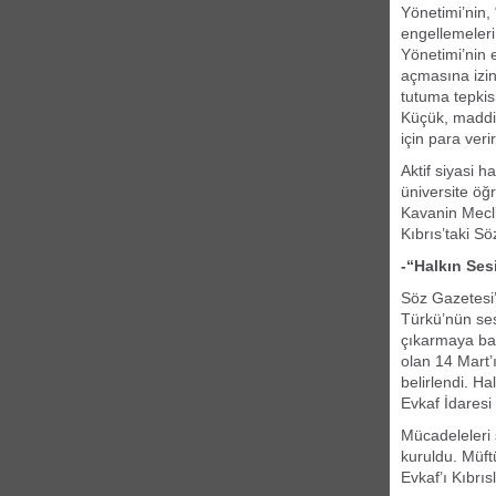
Yönetimi’nin,
engellemeleri
Yönetimi’nin 
açmasına izin
tutuma tepkis
Küçük, maddi 
için para verir
Aktif siyasi 
üniversite öğ
Kavanin Mecli
Kıbrıs’taki S
-“Halkın Ses
Söz Gazetesi’
Türkü’nün ses
çıkarmaya ba
olan 14 Mart’
belirlendi. H
Evkaf İdaresi 
Mücadeleleri 
kuruldu. Müft
Evkaf’ı Kıbrıs