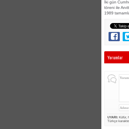
İki gün Cumhu
töreni ile Anı
1989 tamamlan
Yorumlar
UYARI:
Küfür, h
Türkçe karakte