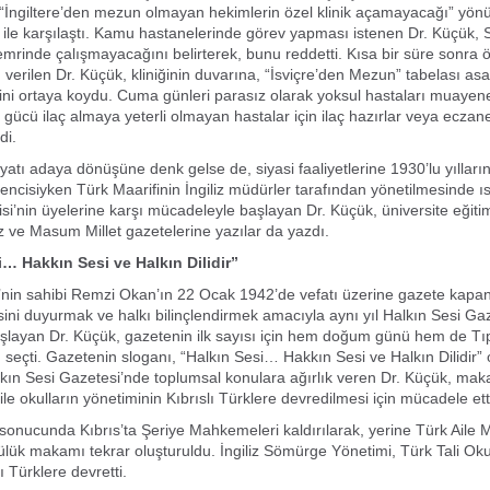
 “İngiltere’den mezun olmayan hekimlerin özel klinik açamayacağı” yön
 ile karşılaştı. Kamu hastanelerinde görev yapması istenen Dr. Küçük,
emrinde çalışmayacağını belirterek, bunu reddetti. Kısa bir süre sonra öz
 verilen Dr. Küçük, kliniğinin duvarına, “İsviçre’den Mezun” tabelası as
ini ortaya koydu. Cuma günleri parasız olarak yoksul hastaları muayen
gücü ilaç almaya yeterli olmayan hastalar için ilaç hazırlar veya eczan
di.
hayatı adaya dönüşüne denk gelse de, siyasi faaliyetlerine 1930’lu yıllar
rencisiyken Türk Maarifinin İngiliz müdürler tarafından yönetilmesinde ı
si’nin üyelerine karşı mücadeleyle başlayan Dr. Küçük, üniversite eğit
öz ve Masum Millet gazetelerine yazılar da yazdı.
i… Hakkın Sesi ve Halkın Dilidir”
nin sahibi Remzi Okan’ın 22 Ocak 1942’de vefatı üzerine gazete kapan
ini duyurmak ve halkı bilinçlendirmek amacıyla aynı yıl Halkın Sesi Gaz
şlayan Dr. Küçük, gazetenin ilk sayısı için hem doğum günü hem de T
ı seçti. Gazetenin sloganı, “Halkın Sesi… Hakkın Sesi ve Halkın Dilidir” 
alkın Sesi Gazetesi’nde toplumsal konulara ağırlık veren Dr. Küçük, mak
ile okulların yönetiminin Kıbrıslı Türklere devredilmesi için mücadele ett
sonucunda Kıbrıs’ta Şeriye Mahkemeleri kaldırılarak, yerine Türk Aile
ülük makamı tekrar oluşturuldu. İngiliz Sömürge Yönetimi, Türk Tali Oku
lı Türklere devretti.