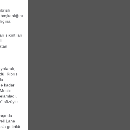
brıslı
 başkanlığını
lığına
ı sıkıntıları
li
atan
yrılarak,
dü, Kıbrıs
da
ne kadar
 Meclis
selamladı.
m” sözüyle
yaşında
ell Lane
’a getirildi.