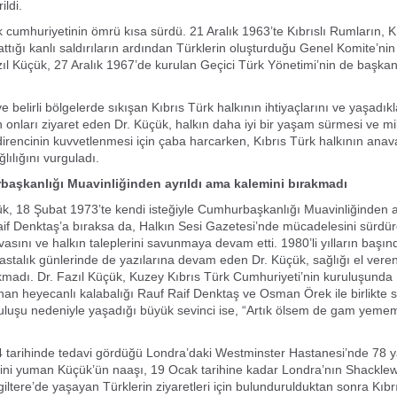
ildi.
k cumhuriyetinin ömrü kısa sürdü. 21 Aralık 1963’te Kıbrıslı Rumların, Kı
attığı kanlı saldırıların ardından Türklerin oluşturduğu Genel Komite’nin
ıl Küçük, 27 Aralık 1967’de kurulan Geçici Türk Yönetimi’nin de başkan
 belirli bölgelerde sıkışan Kıbrıs Türk halkının ihtiyaçlarını ve yaşadıklar
 onları ziyaret eden Dr. Küçük, halkın daha iyi bir yaşam sürmesi ve mil
rencinin kuvvetlenmesi için çaba harcarken, Kıbrıs Türk halkının anav
lılığını vurguladı.
kanlığı Muavinliğinden ayrıldı ama kalemini bırakmadı
ük, 18 Şubat 1973’te kendi isteğiyle Cumhurbaşkanlığı Muavinliğinden a
aif Denktaş’a bıraksa da, Halkın Sesi Gazetesi’nde mücadelesini sürdür
asını ve halkın taleplerini savunmaya devam etti. 1980’li yılların başın
astalık günlerinde de yazılarına devam eden Dr. Küçük, sağlığı el vere
kmadı. Dr. Fazıl Küçük, Kuzey Kıbrıs Türk Cumhuriyeti’nin kuruluşunda
an heyecanlı kalabalığı Rauf Raif Denktaş ve Osman Örek ile birlikte 
luşu nedeniyle yaşadığı büyük sevinci ise, “Artık ölsem de gam yeme
 tarihinde tedavi gördüğü Londra’daki Westminster Hastanesi’nde 78 
ini yuman Küçük’ün naaşı, 19 Ocak tarihine kadar Londra’nın Shacklew
iltere’de yaşayan Türklerin ziyaretleri için bulundurulduktan sonra Kıbrıs