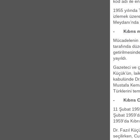
kod adı ile en
1955 yılında 
izlemek üzere
Meydanı’nda K
- Kıbrıs mes
Mücadelenin z
tarafında düz
getirilmesinde
yayıldı.
Gazeteci ve ç
Küçük’ün, lai
kabulünde Dr.
Mustafa Kemal
Türklerini te
- Kıbrıs Cu
11 Şubat 1959
Şubat 1959’da
1959’da Kıbrı
Dr. Fazıl Küç
seçilirken, C