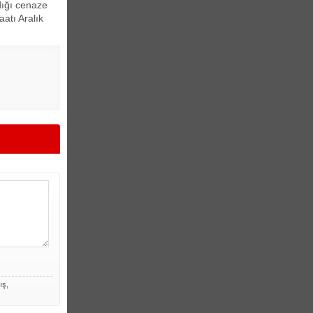
dığı cenaze
aatı Aralık
ış,