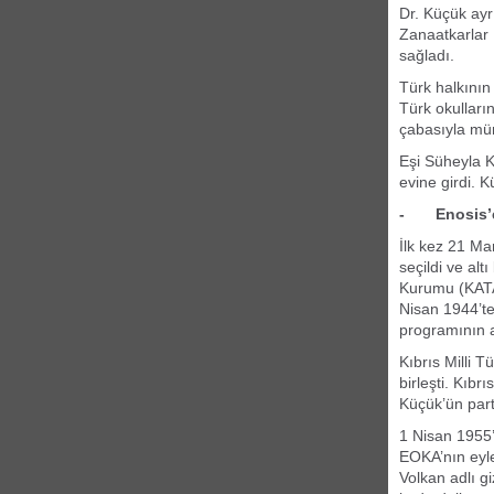
Dr. Küçük ayrı
Zanaatkarlar B
sağladı.
Türk halkının
Türk okulları
çabasıyla mü
Eşi Süheyla K
evine girdi. 
- Enosis’e
İlk kez 21 Ma
seçildi ve alt
Kurumu (KATAK
Nisan 1944’te 
programının a
Kıbrıs Milli T
birleşti. Kıb
Küçük’ün parti
1 Nisan 1955’
EOKA’nın eyle
Volkan adlı g