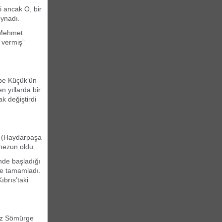
 ancak O, bir
oynadı.
u Mehmet
 vermiş”
be Küçük’ün
n yıllarda bir
k değiştirdi
i (Haydarpaşa
mezun oldu.
’nde başladığı
nde tamamladı.
ıbrıs’taki
liz Sömürge