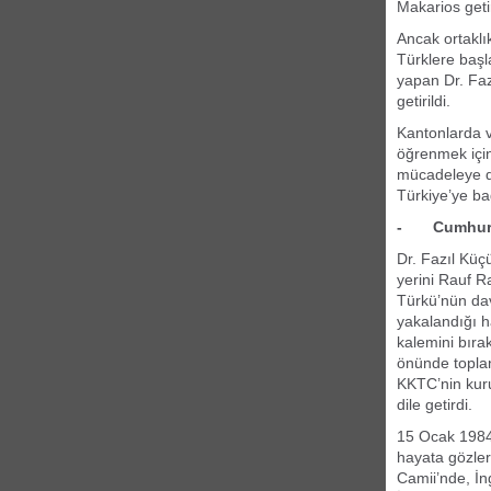
Makarios getir
Ancak ortaklı
Türklere başl
yapan Dr. Faz
getirildi.
Kantonlarda ve
öğrenmek için
mücadeleye di
Türkiye’ye bağ
- Cumhurbaş
Dr. Fazıl Küç
yerini Rauf R
Türkü’nün dav
yakalandığı h
kalemini bıra
önünde toplan
KKTC’nin kuru
dile getirdi.
15 Ocak 1984
hayata gözler
Camii’nde, İng