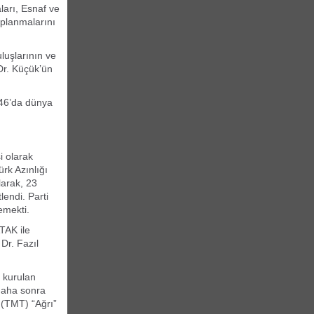
ları, Esnaf ve
toplanmalarını
luşlarının ve
Dr. Küçük’ün
946’da dünya
i olarak
ürk Azınlığı
larak, 23
lendi. Parti
emekti.
ATAK ile
Dr. Fazıl
 kurulan
daha sonra
 (TMT) “Ağrı”