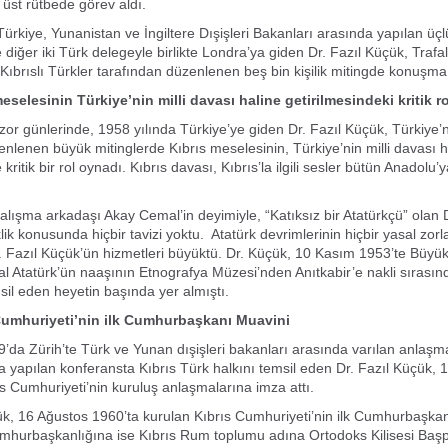
 üst rütbede görev aldı.
Türkiye, Yunanistan ve İngiltere Dışişleri Bakanları arasında yapılan üç
 diğer iki Türk delegeyle birlikte Londra’ya giden Dr. Fazıl Küçük, Trafa
ıbrıslı Türkler tarafından düzenlenen beş bin kişilik mitingde konuşma 
elesinin Türkiye’nin milli davası haline getirilmesindeki kritik r
or günlerinde, 1958 yılında Türkiye’ye giden Dr. Fazıl Küçük, Türkiye’n
enlenen büyük mitinglerde Kıbrıs meselesinin, Türkiye’nin milli davası h
 kritik bir rol oynadı. Kıbrıs davası, Kıbrıs’la ilgili sesler bütün Anadolu
alışma arkadaşı Akay Cemal’in deyimiyle, “Katıksız bir Atatürkçü” olan D
klik konusunda hiçbir tavizi yoktu. Atatürk devrimlerinin hiçbir yasal z
 Fazıl Küçük’ün hizmetleri büyüktü. Dr. Küçük, 10 Kasım 1953’te Büyü
 Atatürk’ün naaşının Etnografya Müzesi’nden Anıtkabir’e nakli sırasın
msil eden heyetin başında yer almıştı.
mhuriyeti’nin ilk Cumhurbaşkanı Muavini
’da Zürih’te Türk ve Yunan dışişleri bakanları arasında varılan anlaşm
 yapılan konferansta Kıbrıs Türk halkını temsil eden Dr. Fazıl Küçük, 
s Cumhuriyeti’nin kuruluş anlaşmalarına imza attı.
ük, 16 Ağustos 1960’ta kurulan Kıbrıs Cumhuriyeti’nin ilk Cumhurbaşka
umhurbaşkanlığına ise Kıbrıs Rum toplumu adına Ortodoks Kilisesi Başp