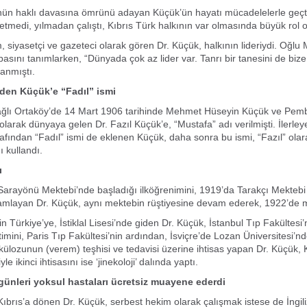
nün haklı davasına ömrünü adayan Küçük’ün hayatı mücadelelerle geçti
etmedi, yılmadan çalıştı, Kıbrıs Türk halkının var olmasında büyük rol 
, siyasetçi ve gazeteci olarak gören Dr. Küçük, halkının lideriydi. Oğl
asını tanımlarken, “Dünyada çok az lider var. Tanrı bir tanesini de bize
lanmıştı.
den Küçük’e “Fadıl” ismi
ağlı Ortaköy’de 14 Mart 1906 tarihinde Mehmet Hüseyin Küçük ve Pem
olarak dünyaya gelen Dr. Fazıl Küçük’e, “Mustafa” adı verilmişti. İlerleye
afından “Fadıl” ismi de eklenen Küçük, daha sonra bu ismi, “Fazıl” olara
ı kullandı.
ı
Sarayönü Mektebi’nde başladığı ilköğrenimini, 1919’da Tarakçı Mekteb
mamlayan Dr. Küçük, aynı mektebin rüştiyesine devam ederek, 1922’de 
çin Türkiye’ye, İstiklal Lisesi’nde giden Dr. Küçük, İstanbul Tıp Fakültesi
itimini, Paris Tıp Fakültesi’nin ardından, İsviçre’de Lozan Üniversitesi’
külozunun (verem) teşhisi ve tedavisi üzerine ihtisas yapan Dr. Küçük, K
le ikinci ihtisasını ise ‘jinekoloji’ dalında yaptı.
leri yoksul hastaları ücretsiz muayene ederdi
Kıbrıs’a dönen Dr. Küçük, serbest hekim olarak çalışmak istese de İngi