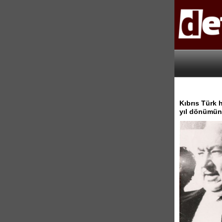
Kıbrıs Türk 
yıl dönümünd