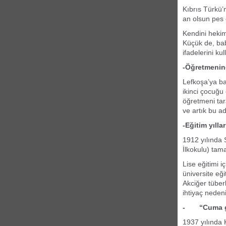
Kıbrıs Türkü’
an olsun pes 
Kendini hekim
Küçük de, bab
ifadelerini kul
-Öğretmenin
Lefkoşa’ya b
ikinci çocuğu 
öğretmeni tar
ve artık bu ad
-Eğitim yıllar
1912 yılında 
İlkokulu) ta
Lise eğitimi i
üniversite eğ
Akciğer tüber
ihtiyaç nedeniy
- “Cuma gün
1937 yılında 