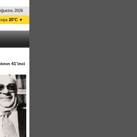
Ağustos 2026
koşa
20°C
▼
ağusa
21°C
Girne
23°C
zelyurt
20°C
skele
21°C
tanbul
22°C
tının 41’inci
nkara
20°C