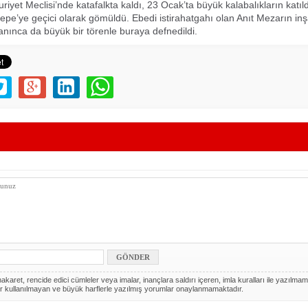
riyet Meclisi’nde katafalkta kaldı, 23 Ocak’ta büyük kalabalıkların katıl
ttepe’ye geçici olarak gömüldü. Ebedi istirahatgahı olan Anıt Mezarın inş
ınca da büyük bir törenle buraya defnedildi.
akaret, rencide edici cümleler veya imalar, inançlara saldırı içeren, imla kuralları ile yazılmam
r kullanılmayan ve büyük harflerle yazılmış yorumlar onaylanmamaktadır.