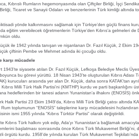
ca, Kıbrıslı Rumların hegemonyasında olan Çiftçiler Birliği, İşçi Sendika
irliği, Ticaret ve Sanayii Odaları ve benzerlerinin Türk kimliği altında 
 iktisadi yönde kalkınmasını sağlamak için Türkiye’den güçlü finans kuru
nda eğitim verebilecek öğretmenlerin Türkiye’den Kıbrıs’a gelmeleri de 
mkün oldu.
üçük ile 1942 yılında tanışan ve nişanlanan Dr. Fazıl Küçük, 2 Ekim 1
Küçük çiftinin Pembe ve Mehmet adında iki çocuğu oldu.
 karşı mücadele
rt 1943’te siyasete atılan Dr. Fazıl Küçük, Lefkoşa Belediye Meclis Üyes
ı boyunca bu görevi yürüttü. 18 Nisan 1943’te oluşturulan Kıbrıs Adası T
) kurucuları arasında yer alan Dr. Küçük, daha sonra KATAK’tan ayrı
Kıbrıs Milli Türk Halk Partisi’ni (KMTHP) kurdu ve parti başkanlığını üst
na hedeflerinden bir tanesi adanın Yunanistan’a ilhakını (ENOSİS) önl
ürk Halk Partisi 23 Ekim 1949’da, Kıbrıs Milli Türk Birliği çatısı altında K
rıs Rum toplumunun “ENOSİS” taleplerine karşı mücadelesini hızlandıran 
sinin ismi 1955 yılında “Kıbrıs Türktür Partisi” olarak değiştirildi.
te Kıbrıs Türk halkını yok edip, Ada’yı Yunanistan’a bağlamak amacıyla
mlerini başlatması sonrasında önce Kıbrıs Türk Mukavemet Birliği’ni, 
izli örgütü kurdu. 1958’de yılında kurulan Türk Mukavemet Teşkilatı’nda