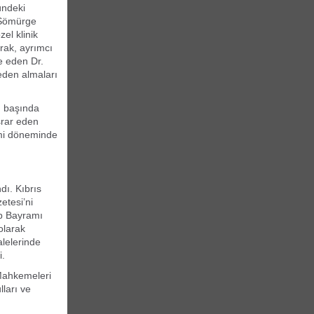
ündeki
 Sömürge
el klinik
arak, ayrımcı
e eden Dr.
eden almaları
ın başında
srar eden
imi döneminde
dı. Kıbrıs
etesi’ni
ıp Bayramı
olarak
alelerinde
i.
 Mahkemeleri
lları ve