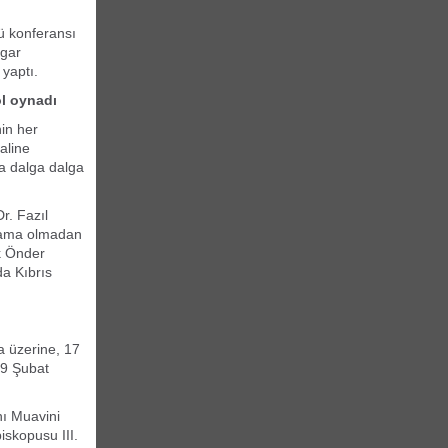
lü konferansı
lgar
yaptı.
ol oynadı
in her
aline
’ya dalga dalga
r. Fazıl
orlama olmadan
k Önder
da Kıbrıs
a üzerine, 17
19 Şubat
nı Muavini
iskopusu III.