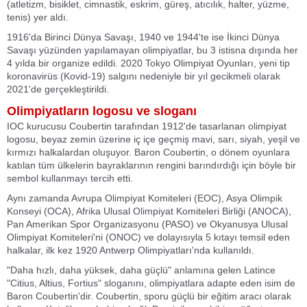
(atletizm, bisiklet, cimnastik, eskrim, güreş, atıcılık, halter, yüzme,
tenis) yer aldı.
1916'da Birinci Dünya Savaşı, 1940 ve 1944'te ise İkinci Dünya
Savaşı yüzünden yapılamayan olimpiyatlar, bu 3 istisna dışında her
4 yılda bir organize edildi. 2020 Tokyo Olimpiyat Oyunları, yeni tip
koronavirüs (Kovid-19) salgını nedeniyle bir yıl gecikmeli olarak
2021'de gerçekleştirildi.
Olimpiyatların logosu ve sloganı
IOC kurucusu Coubertin tarafından 1912'de tasarlanan olimpiyat
logosu, beyaz zemin üzerine iç içe geçmiş mavi, sarı, siyah, yeşil ve
kırmızı halkalardan oluşuyor. Baron Coubertin, o dönem oyunlara
katılan tüm ülkelerin bayraklarının rengini barındırdığı için böyle bir
sembol kullanmayı tercih etti.
Aynı zamanda Avrupa Olimpiyat Komiteleri (EOC), Asya Olimpik
Konseyi (OCA), Afrika Ulusal Olimpiyat Komiteleri Birliği (ANOCA),
Pan Amerikan Spor Organizasyonu (PASO) ve Okyanusya Ulusal
Olimpiyat Komiteleri'ni (ONOC) ve dolayısıyla 5 kıtayı temsil eden
halkalar, ilk kez 1920 Antwerp Olimpiyatları'nda kullanıldı.
"Daha hızlı, daha yüksek, daha güçlü" anlamına gelen Latince
"Citius, Altius, Fortius" sloganını, olimpiyatlara adapte eden isim de
Baron Coubertin'dir. Coubertin, sporu güçlü bir eğitim aracı olarak