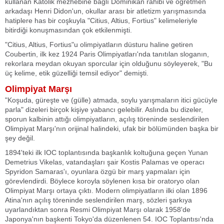
kullanan Katolik mezhebine bağlı Dominikan rahibi ve öğretmen
arkadaşı Henri Didon'un, okullar arası bir atletizm yarışmasında
hatiplere has bir coşkuyla "Citius, Altius, Fortius" kelimeleriyle
bitirdiği konuşmasından çok etkilenmişti.
"Citius, Altius, Fortius"u olimpiyatların düsturu haline getiren
Coubertin, ilk kez 1924 Paris Olimpiyatları'nda tanıtılan sloganın,
rekorlara meydan okuyan sporcular için olduğunu söyleyerek, "Bu
üç kelime, etik güzelliği temsil ediyor" demişti.
Olimpiyat Marşı
"Koşuda, güreşte ve (gülle) atmada, soylu yarışmaların itici gücüyle
parla" dizeleri birçok kişiye yabancı gelebilir. Aslında bu dizeler,
sporun kalbinin attığı olimpiyatların, açılış töreninde seslendirilen
Olimpiyat Marşı'nın orijinal halindeki, ufak bir bölümünden başka bir
şey değil.
1894'teki ilk IOC toplantısında başkanlık koltuğuna geçen Yunan
Demetrius Vikelas, vatandaşları şair Kostis Palamas ve operacı
Spyridon Samaras'ı, oyunlara özgü bir marş yapmaları için
görevlendirdi. Böylece koroyla söylenen kısa bir oratoryo olan
Olimpiyat Marşı ortaya çıktı. Modern olimpiyatların ilki olan 1896
Atina'nın açılış töreninde seslendirilen marş, sözleri şarkıya
uyarlandıktan sonra Resmi Olimpiyat Marşı olarak 1958'de
Japonya'nın başkenti Tokyo'da düzenlenen 54. IOC Toplantısı'nda