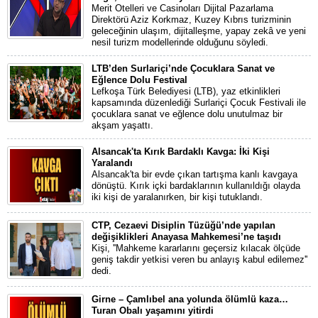
Merit Otelleri ve Casinoları Dijital Pazarlama
Direktörü Aziz Korkmaz, Kuzey Kıbrıs turizminin
geleceğinin ulaşım, dijitalleşme, yapay zekâ ve yeni
nesil turizm modellerinde olduğunu söyledi.
LTB’den Surlariçi’nde Çocuklara Sanat ve
Eğlence Dolu Festival
Lefkoşa Türk Belediyesi (LTB), yaz etkinlikleri
kapsamında düzenlediği Surlariçi Çocuk Festivali ile
çocuklara sanat ve eğlence dolu unutulmaz bir
akşam yaşattı.
Alsancak'ta Kırık Bardaklı Kavga: İki Kişi
Yaralandı
Alsancak'ta bir evde çıkan tartışma kanlı kavgaya
dönüştü. Kırık içki bardaklarının kullanıldığı olayda
iki kişi de yaralanırken, bir kişi tutuklandı.
CTP, Cezaevi Disiplin Tüzüğü’nde yapılan
değişiklikleri Anayasa Mahkemesi’ne taşıdı
Kişi, ''Mahkeme kararlarını geçersiz kılacak ölçüde
geniş takdir yetkisi veren bu anlayış kabul edilemez''
dedi.
Girne – Çamlıbel ana yolunda ölümlü kaza…
Turan Obalı yaşamını yitirdi