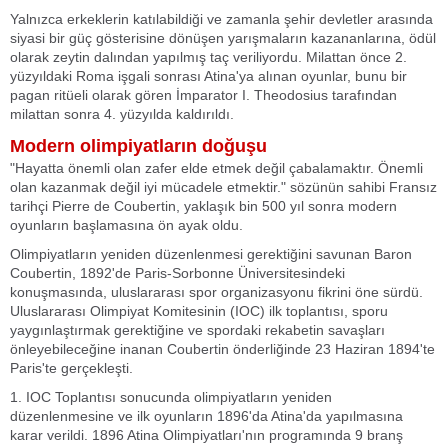
Yalnızca erkeklerin katılabildiği ve zamanla şehir devletler arasında
siyasi bir güç gösterisine dönüşen yarışmaların kazananlarına, ödül
olarak zeytin dalından yapılmış taç veriliyordu. Milattan önce 2.
yüzyıldaki Roma işgali sonrası Atina'ya alınan oyunlar, bunu bir
pagan ritüeli olarak gören İmparator I. Theodosius tarafından
milattan sonra 4. yüzyılda kaldırıldı.
Modern olimpiyatların doğuşu
"Hayatta önemli olan zafer elde etmek değil çabalamaktır. Önemli
olan kazanmak değil iyi mücadele etmektir." sözünün sahibi Fransız
tarihçi Pierre de Coubertin, yaklaşık bin 500 yıl sonra modern
oyunların başlamasına ön ayak oldu.
Olimpiyatların yeniden düzenlenmesi gerektiğini savunan Baron
Coubertin, 1892'de Paris-Sorbonne Üniversitesindeki
konuşmasında, uluslararası spor organizasyonu fikrini öne sürdü.
Uluslararası Olimpiyat Komitesinin (IOC) ilk toplantısı, sporu
yaygınlaştırmak gerektiğine ve spordaki rekabetin savaşları
önleyebileceğine inanan Coubertin önderliğinde 23 Haziran 1894'te
Paris'te gerçekleşti.
1. IOC Toplantısı sonucunda olimpiyatların yeniden
düzenlenmesine ve ilk oyunların 1896'da Atina'da yapılmasına
karar verildi. 1896 Atina Olimpiyatları'nın programında 9 branş