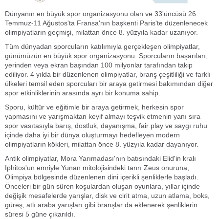
Dünyanın en büyük spor organizasyonu olan ve 33'üncüsü 26
Temmuz-11 Ağustos'ta Fransa'nın başkenti Paris'te düzenlenecek
olimpiyatların geçmişi, milattan önce 8. yüzyıla kadar uzanıyor.
Tüm dünyadan sporcuların katılımıyla gerçekleşen olimpiyatlar,
günümüzün en büyük spor organizasyonu. Sporcuların başarıları,
yerinden veya ekran başından 100 milyonlar tarafından takip
ediliyor. 4 yılda bir düzenlenen olimpiyatlar, branş çeşitliliği ve farklı
ülkeleri temsil eden sporcuları bir araya getirmesi bakımından diğer
spor etkinliklerinin arasında ayrı bir konuma sahip.
Sporu, kültür ve eğitimle bir araya getirmek, herkesin spor
yapmasını ve yarışmaktan keyif almayı teşvik etmenin yanı sıra
spor vasıtasıyla barış, dostluk, dayanışma, fair play ve saygı ruhu
içinde daha iyi bir dünya oluşturmayı hedefleyen modern
olimpiyatların kökleri, milattan önce 8. yüzyıla kadar dayanıyor.
Antik olimpiyatlar, Mora Yarımadası'nın batısındaki Elid'in kralı
Iphitos'un emriyle Yunan mitolojisindeki tanrı Zeus onuruna,
Olimpiya bölgesinde düzenlenen dini içerikli şenliklerle başladı.
Önceleri bir gün süren koşulardan oluşan oyunlara, yıllar içinde
değişik mesafelerde yarışlar, disk ve cirit atma, uzun atlama, boks,
güreş, atlı araba yarışları gibi branşlar da eklenerek şenliklerin
süresi 5 güne çıkarıldı.