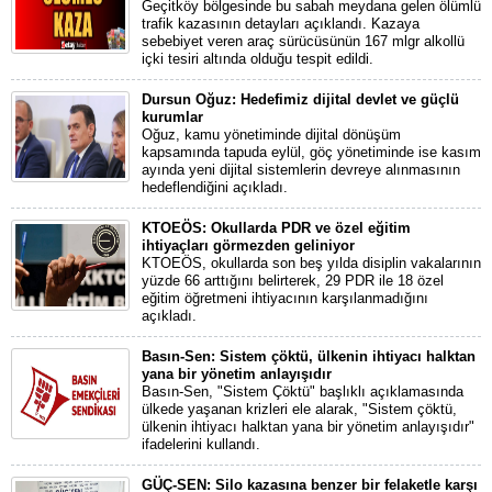
Geçitköy bölgesinde bu sabah meydana gelen ölümlü
trafik kazasının detayları açıklandı. Kazaya
sebebiyet veren araç sürücüsünün 167 mlgr alkollü
içki tesiri altında olduğu tespit edildi.
Dursun Oğuz: Hedefimiz dijital devlet ve güçlü
kurumlar
Oğuz, kamu yönetiminde dijital dönüşüm
kapsamında tapuda eylül, göç yönetiminde ise kasım
ayında yeni dijital sistemlerin devreye alınmasının
hedeflendiğini açıkladı.
KTOEÖS: Okullarda PDR ve özel eğitim
ihtiyaçları görmezden geliniyor
KTOEÖS, okullarda son beş yılda disiplin vakalarının
yüzde 66 arttığını belirterek, 29 PDR ile 18 özel
eğitim öğretmeni ihtiyacının karşılanmadığını
açıkladı.
Basın-Sen: Sistem çöktü, ülkenin ihtiyacı halktan
yana bir yönetim anlayışıdır
Basın-Sen, "Sistem Çöktü" başlıklı açıklamasında
ülkede yaşanan krizleri ele alarak, "Sistem çöktü,
ülkenin ihtiyacı halktan yana bir yönetim anlayışıdır"
ifadelerini kullandı.
GÜÇ-SEN: Silo kazasına benzer bir felaketle karşı