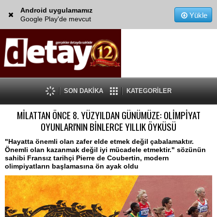
Android uygulamamız
Yükle
Google Play'de mevcut
SON DAKİKA
KATEGORİLER
MİLATTAN ÖNCE 8. YÜZYILDAN GÜNÜMÜZE: OLİMPİYAT
OYUNLARI'NIN BİNLERCE YILLIK ÖYKÜSÜ
"Hayatta önemli olan zafer elde etmek değil çabalamaktır.
Önemli olan kazanmak değil iyi mücadele etmektir." sözünün
sahibi Fransız tarihçi Pierre de Coubertin, modern
olimpiyatların başlamasına ön ayak oldu