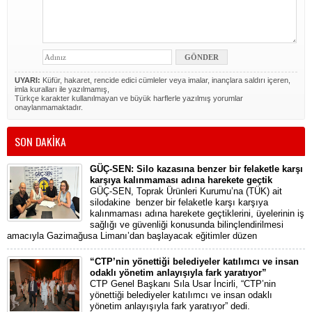
UYARI:
Küfür, hakaret, rencide edici cümleler veya imalar, inançlara saldırı içeren,
imla kuralları ile yazılmamış,
Türkçe karakter kullanılmayan ve büyük harflerle yazılmış yorumlar
onaylanmamaktadır.
SON DAKİKA
GÜÇ-SEN: Silo kazasına benzer bir felaketle karşı
karşıya kalınmaması adına harekete geçtik
GÜÇ-SEN, Toprak Ürünleri Kurumu’na (TÜK) ait
silodakine benzer bir felaketle karşı karşıya
kalınmaması adına harekete geçtiklerini, üyelerinin iş
sağlığı ve güvenliği konusunda bilinçlendirilmesi
amacıyla Gazimağusa Limanı’dan başlayacak eğitimler düzen
“CTP’nin yönettiği belediyeler katılımcı ve insan
odaklı yönetim anlayışıyla fark yaratıyor”
CTP Genel Başkanı Sıla Usar İncirli, “CTP’nin
yönettiği belediyeler katılımcı ve insan odaklı
yönetim anlayışıyla fark yaratıyor” dedi.