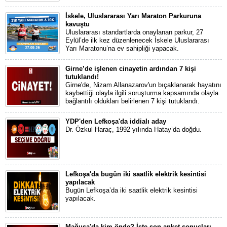
İskele, Uluslararası Yarı Maraton Parkuruna
kavuştu
Uluslararası standartlarda onaylanan parkur, 27
Eylül’de ilk kez düzenlenecek İskele Uluslararası
Yarı Maratonu’na ev sahipliği yapacak.
Girne’de işlenen cinayetin ardından 7 kişi
tutuklandı!
Girne'de, Nizam Allanazarov'un bıçaklanarak hayatını
kaybettiği olayla ilgili soruşturma kapsamında olayla
bağlantılı oldukları belirlenen 7 kişi tutuklandı.
YDP'den Lefkoşa'da iddialı aday
Dr. Özkul Haraç, 1992 yılında Hatay’da doğdu.
Lefkoşa'da bugün iki saatlik elektrik kesintisi
yapılacak
Bugün Lefkoşa’da iki saatlik elektrik kesintisi
yapılacak.
Mağusa'da kim önde? İşte son anket sonuçları...