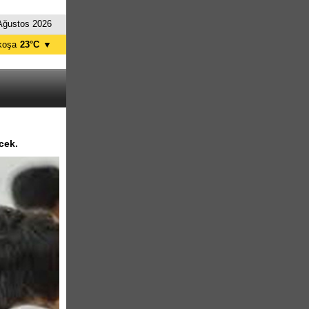
Ağustos 2026
koşa
23°C
▼
ağusa
24°C
Girne
25°C
zelyurt
23°C
skele
24°C
tanbul
23°C
cek.
nkara
22°C