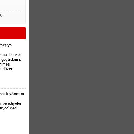
ış,
karşıya
akine benzer
geçtiklerini,
rilmesi
r düzen
odaklı yönetim
i belediyeler
tıyor” dedi.