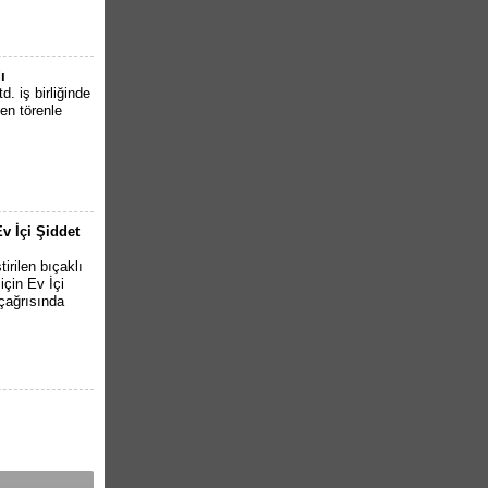
ı
. iş birliğinde
en törenle
v İçi Şiddet
irilen bıçaklı
için Ev İçi
çağrısında