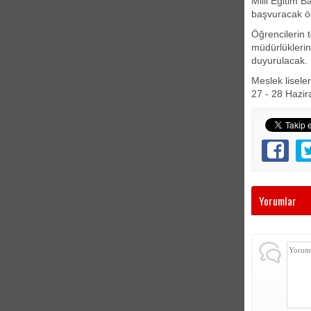
Milli Eğitim B
başvuracak öğ
Öğrencilerin t
müdürlüklerin
duyurulacak.
Meslek lisele
27 - 28 Hazira
Yorumlar