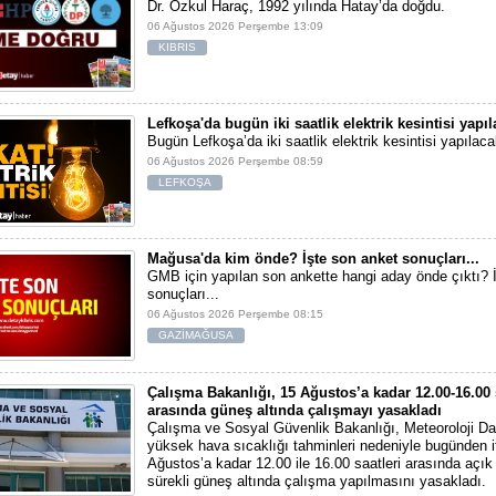
Dr. Özkul Haraç, 1992 yılında Hatay’da doğdu.
06 Ağustos 2026 Perşembe 13:09
KIBRIS
Lefkoşa'da bugün iki saatlik elektrik kesintisi yapı
Bugün Lefkoşa’da iki saatlik elektrik kesintisi yapılaca
06 Ağustos 2026 Perşembe 08:59
LEFKOŞA
Mağusa'da kim önde? İşte son anket sonuçları...
GMB için yapılan son ankette hangi aday önde çıktı? 
sonuçları...
06 Ağustos 2026 Perşembe 08:15
GAZİMAĞUSA
Çalışma Bakanlığı, 15 Ağustos’a kadar 12.00-16.00 
arasında güneş altında çalışmayı yasakladı
Çalışma ve Sosyal Güvenlik Bakanlığı, Meteoroloji Dai
yüksek hava sıcaklığı tahminleri nedeniyle bugünden i
Ağustos’a kadar 12.00 ile 16.00 saatleri arasında açı
sürekli güneş altında çalışma yapılmasını yasakladı.