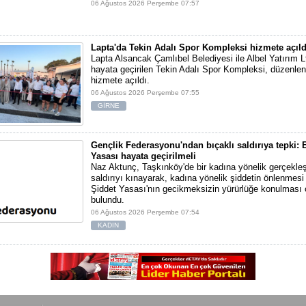
06 Ağustos 2026 Perşembe 07:57
Lapta'da Tekin Adalı Spor Kompleksi hizmete açıld
Lapta Alsancak Çamlıbel Belediyesi ile Albel Yatırım Ltd
hayata geçirilen Tekin Adalı Spor Kompleksi, düzenlen
hizmete açıldı.
06 Ağustos 2026 Perşembe 07:55
GİRNE
Gençlik Federasyonu'ndan bıçaklı saldırıya tepki: E
Yasası hayata geçirilmeli
Naz Aktunç, Taşkınköy'de bir kadına yönelik gerçekleşt
saldırıyı kınayarak, kadına yönelik şiddetin önlenmesi 
Şiddet Yasası'nın gecikmeksizin yürürlüğe konulması 
bulundu.
06 Ağustos 2026 Perşembe 07:54
KADIN