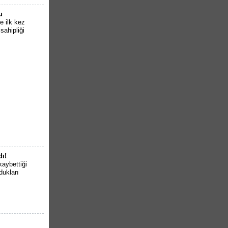
u
e ilk kez
sahipliği
dı!
kaybettiği
dukları