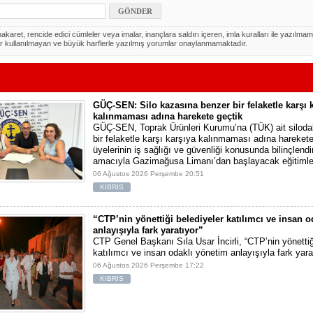
akaret, rencide edici cümleler veya imalar, inançlara saldırı içeren, imla kuralları ile yazılmam
r kullanılmayan ve büyük harflerle yazılmış yorumlar onaylanmamaktadır.
GÜÇ-SEN: Silo kazasına benzer bir felaketle karşı 
kalınmaması adına harekete geçtik
GÜÇ-SEN, Toprak Ürünleri Kurumu’na (TÜK) ait silod
bir felaketle karşı karşıya kalınmaması adına harekete 
üyelerinin iş sağlığı ve güvenliği konusunda bilinçlendi
amacıyla Gazimağusa Limanı’dan başlayacak eğitimle
06 Ağustos 2026 Perşembe 20:51
KIBRIS
“CTP’nin yönettiği belediyeler katılımcı ve insan 
anlayışıyla fark yaratıyor”
CTP Genel Başkanı Sıla Usar İncirli, “CTP’nin yönettiğ
katılımcı ve insan odaklı yönetim anlayışıyla fark yara
06 Ağustos 2026 Perşembe 17:22
KIBRIS