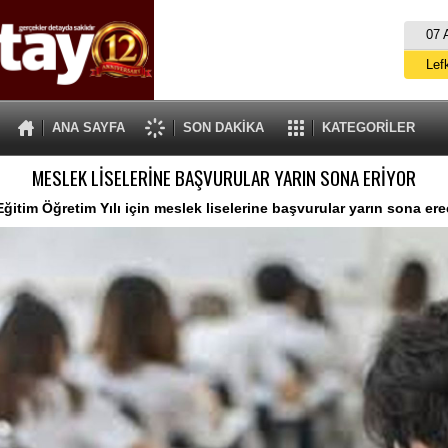
07 
Lef
M
ANA SAYFA
SON DAKİKA
KATEGORİLER
Gü
MESLEK LİSELERİNE BAŞVURULAR YARIN SONA ERİYOR
İ
İs
Eğitim Öğretim Yılı için meslek liselerine başvurular yarın sona ere
A