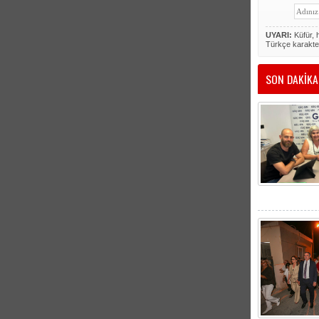
UYARI:
Küfür, h
Türkçe karakte
SON DAKİKA