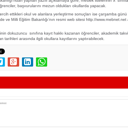
akanlığı’ndan yapılan yazılı açıklamaya göre, meslek liselerinin 9. sınıfl
renciler, başvurularını mezun oldukları okullarda yapacak.
ercih ettikleri okul ve alanlara yerleştirme sonuçları ise çarşamba günü il
de ve Milli Eğitim Bakanlığı’nın resmi web sitesi http://www.mebnet.net
rinin dokuzuncu sınıfına kayıt hakkı kazanan öğrenciler, akademik takvi
n tarihleri arasında ilgili okullara kayıtlarını yaptırabilecek.