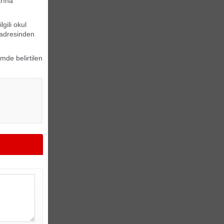
arına
gili okul
 adresinden
mde belirtilen