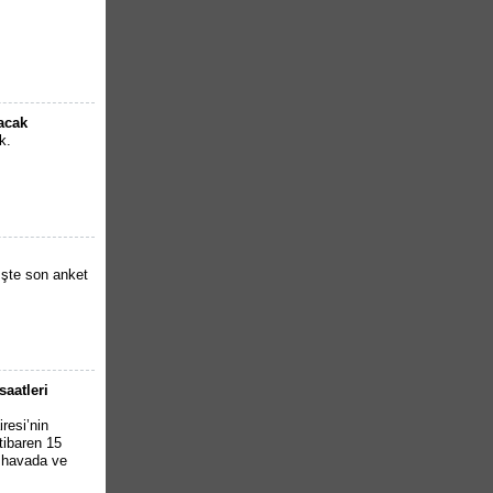
lacak
k.
İşte son anket
saatleri
resi’nin
tibaren 15
k havada ve