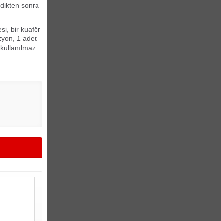
eldikten sonra
si, bir kuaför
izyon, 1 adet
 kullanılmaz