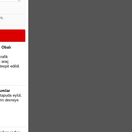
ış,
 Obalı
rafik
n araç
espit edildi.
rumlar
apuda eylül,
rin devreye