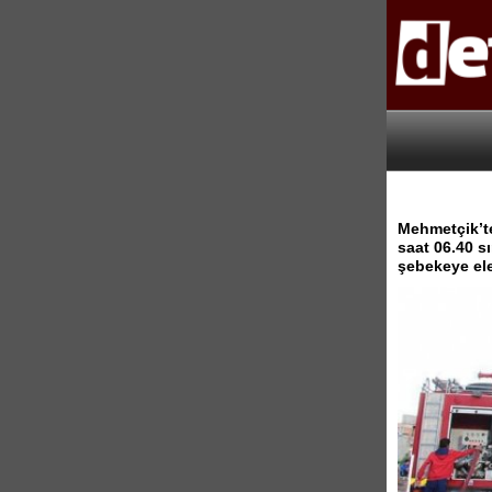
Mehmetçik’te
saat 06.40 s
şebekeye ele