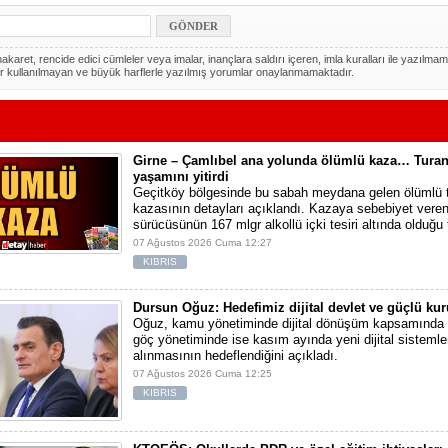
akaret, rencide edici cümleler veya imalar, inançlara saldırı içeren, imla kuralları ile yazılmam
r kullanılmayan ve büyük harflerle yazılmış yorumlar onaylanmamaktadır.
Girne – Çamlıbel ana yolunda ölümlü kaza… Turan
yaşamını yitirdi
Geçitköy bölgesinde bu sabah meydana gelen ölümlü t
kazasının detayları açıklandı. Kazaya sebebiyet vere
sürücüsünün 167 mlgr alkollü içki tesiri altında olduğu t
07 Ağustos 2026 Cuma 12:27
KIBRIS
Dursun Oğuz: Hedefimiz dijital devlet ve güçlü ku
Oğuz, kamu yönetiminde dijital dönüşüm kapsamında t
göç yönetiminde ise kasım ayında yeni dijital sistemle
alınmasının hedeflendiğini açıkladı.
07 Ağustos 2026 Cuma 12:25
KIBRIS