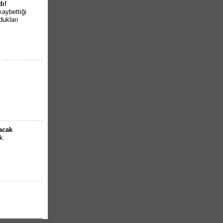
dı!
kaybettiği
dukları
lacak
k.