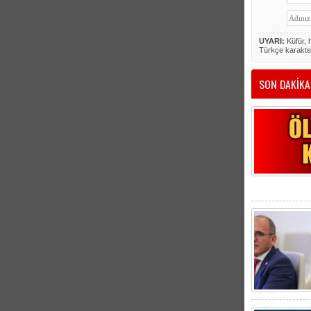
UYARI:
Küfür, h
Türkçe karakte
SON DAKİKA