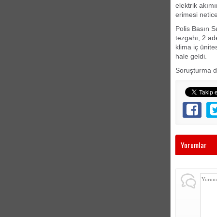
elektrik akımı
erimesi netic
Polis Basın S
tezgahı, 2 ade
klima iç ünit
hale geldi.
Soruşturma d
Yorumlar