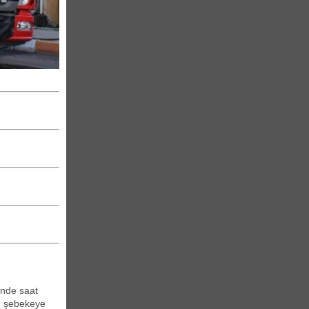
inde saat
n, şebekeye