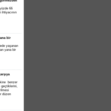
ı görmezden
 yüzde 66
i ihtiyacının
ana bir
kede yaşanan
tan yana bir
karşıya
akine benzer
geçtiklerini,
rilmesi
r düzen