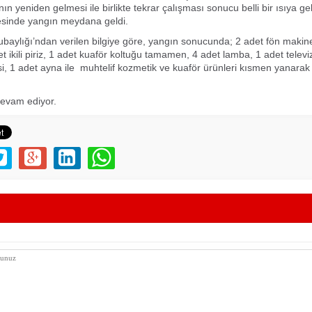
nın yeniden gelmesi ile birlikte tekrar çalışması sonucu belli bir ısıya g
esinde yangın meydana geldi.
ubaylığı’ndan verilen bilgiye göre, yangın sonucunda; 2 adet fön makine
t ikili piriz, 1 adet kuaför koltuğu tamamen, 4 adet lamba, 1 adet telev
esi, 1 adet ayna ile muhtelif kozmetik ve kuaför ürünleri kısmen yanarak
evam ediyor.