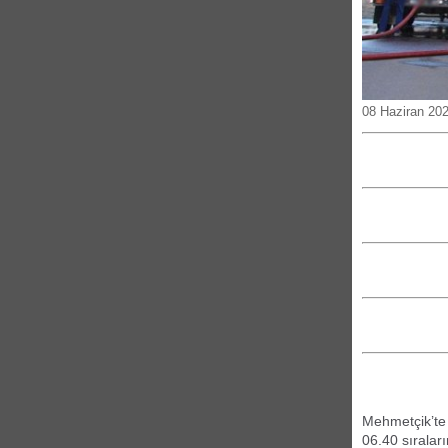
08 Haziran 20
Mehmetçik’te f
06.40 sıralar