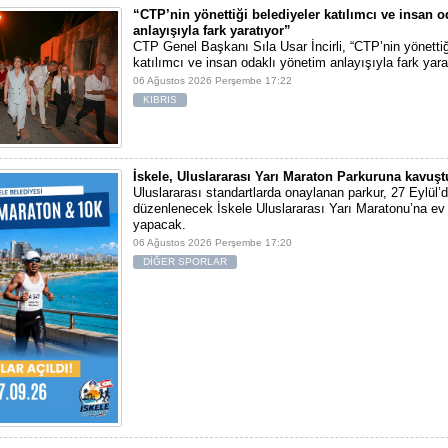
“CTP’nin yönettiği belediyeler katılımcı ve insan 
anlayışıyla fark yaratıyor”
CTP Genel Başkanı Sıla Usar İncirli, “CTP’nin yönettiğ
katılımcı ve insan odaklı yönetim anlayışıyla fark yara
06 Ağustos 2026 Perşembe 17:22
KIBRIS
İskele, Uluslararası Yarı Maraton Parkuruna kavuşt
Uluslararası standartlarda onaylanan parkur, 27 Eylül’d
düzenlenecek İskele Uluslararası Yarı Maratonu’na ev 
yapacak.
06 Ağustos 2026 Perşembe 17:20
DİĞER SPORLAR