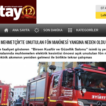
07 
Lef
M
ANA SAYFA
SON DAKİKA
KATEGORİLER
Gü
MEHMETÇİK'TE UNUTULAN FÖN MAKİNESİ YANGINA NEDEN OLDU
İ
İs
 faaliyet gösteren “Birsen Kuaför ve Güzellik Salonu” isimli iş yer
ıralarında muhtemelen elektrik kesintisi öncesi açık unutulan fön 
A
ktrik akımının yeniden gelmesi ile birlikte tekrar çalışmas