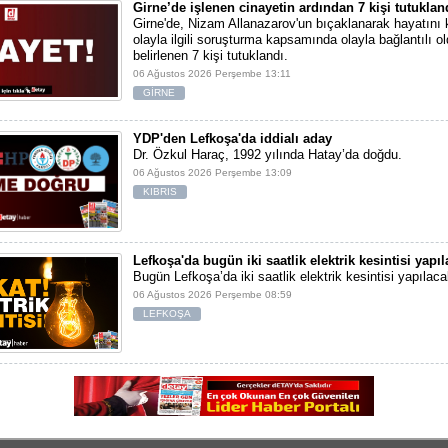
Girne’de işlenen cinayetin ardından 7 kişi tutuklan
Girne'de, Nizam Allanazarov'un bıçaklanarak hayatını 
olayla ilgili soruşturma kapsamında olayla bağlantılı ol
belirlenen 7 kişi tutuklandı.
06 Ağustos 2026 Perşembe 13:11
GİRNE
YDP'den Lefkoşa'da iddialı aday
Dr. Özkul Haraç, 1992 yılında Hatay’da doğdu.
06 Ağustos 2026 Perşembe 13:09
KIBRIS
Lefkoşa'da bugün iki saatlik elektrik kesintisi yapı
Bugün Lefkoşa’da iki saatlik elektrik kesintisi yapılaca
06 Ağustos 2026 Perşembe 08:59
LEFKOŞA