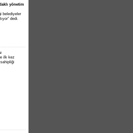
odaklı yönetim
i belediyeler
tıyor” dedi.
u
e ilk kez
sahipliği