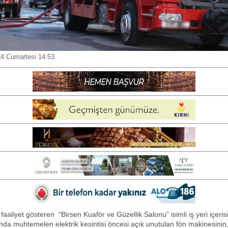
24 Cumartesi 14:53
aaliyet gösteren “Birsen Kuaför ve Güzellik Salonu” isimli iş yeri içeris
ında muhtemelen elektrik kesintisi öncesi açık unutulan fön makinesini