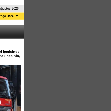
Ağustos 2026
koşa
34°C
▼
ağusa
34°C
Girne
30°C
zelyurt
34°C
skele
34°C
tanbul
27°C
i içerisinde
makinesinin,
nkara
31°C