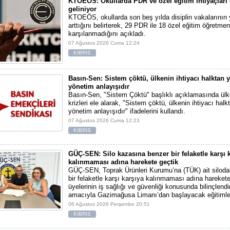
KTOEÖS: Okullarda PDR ve özel eğitim ihtiyaçlar
geliniyor
KTOEÖS, okullarda son beş yılda disiplin vakalarının
arttığını belirterek, 29 PDR ile 18 özel eğitim öğretmen
karşılanmadığını açıkladı.
07 Ağustos 2026 Cuma 12:24
KIBRIS
Basın-Sen: Sistem çöktü, ülkenin ihtiyacı halktan y
yönetim anlayışıdır
Basın-Sen, "Sistem Çöktü" başlıklı açıklamasında ül
krizleri ele alarak, "Sistem çöktü, ülkenin ihtiyacı halk
yönetim anlayışıdır" ifadelerini kullandı.
07 Ağustos 2026 Cuma 12:23
KIBRIS
GÜÇ-SEN: Silo kazasına benzer bir felaketle karşı 
kalınmaması adına harekete geçtik
GÜÇ-SEN, Toprak Ürünleri Kurumu’na (TÜK) ait silod
bir felaketle karşı karşıya kalınmaması adına harekete 
üyelerinin iş sağlığı ve güvenliği konusunda bilinçlendi
amacıyla Gazimağusa Limanı’dan başlayacak eğitimle
06 Ağustos 2026 Perşembe 20:51
KIBRIS