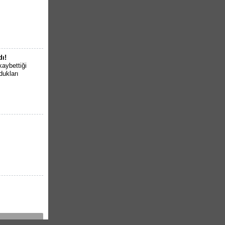
dı!
kaybettiği
dukları