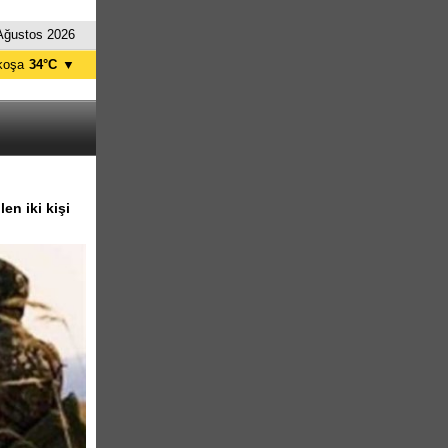
Ağustos 2026
koşa
34°C
▼
ağusa
34°C
Girne
30°C
zelyurt
34°C
skele
34°C
tanbul
27°C
en iki kişi
nkara
31°C