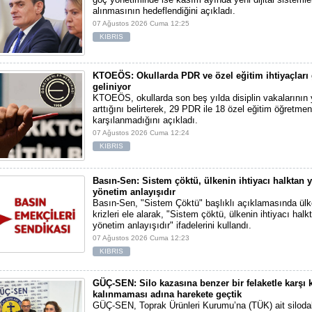
alınmasının hedeflendiğini açıkladı.
07 Ağustos 2026 Cuma 12:25
KIBRIS
KTOEÖS: Okullarda PDR ve özel eğitim ihtiyaçlar
geliniyor
KTOEÖS, okullarda son beş yılda disiplin vakalarının
arttığını belirterek, 29 PDR ile 18 özel eğitim öğretmen
karşılanmadığını açıkladı.
07 Ağustos 2026 Cuma 12:24
KIBRIS
Basın-Sen: Sistem çöktü, ülkenin ihtiyacı halktan y
yönetim anlayışıdır
Basın-Sen, "Sistem Çöktü" başlıklı açıklamasında ül
krizleri ele alarak, "Sistem çöktü, ülkenin ihtiyacı halk
yönetim anlayışıdır" ifadelerini kullandı.
07 Ağustos 2026 Cuma 12:23
KIBRIS
GÜÇ-SEN: Silo kazasına benzer bir felaketle karşı 
kalınmaması adına harekete geçtik
GÜÇ-SEN, Toprak Ürünleri Kurumu’na (TÜK) ait silod