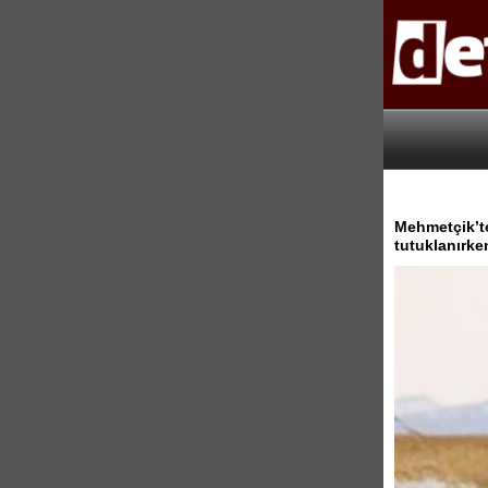
Mehmetçik’te 
tutuklanırke