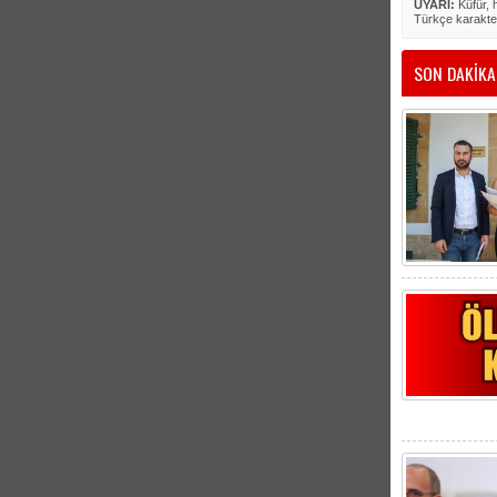
UYARI:
Küfür, h
Türkçe karakte
SON DAKİKA