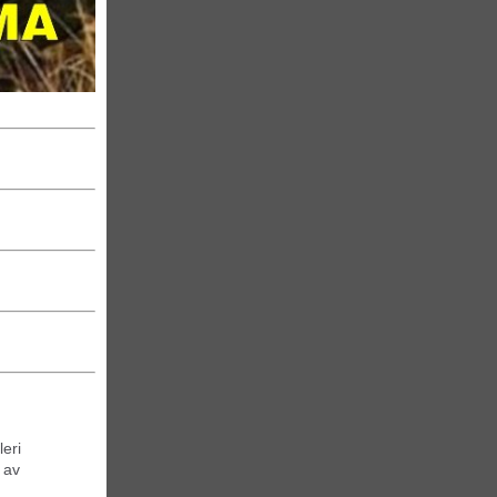
eri
 av