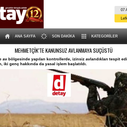
07 
Lef
M
ANA SAYFA
SON DAKİKA
KATEGORİLER
Gü
MEHMETÇİK’TE KANUNSUZ AVLANMAYA SUÇÜSTÜ
İ
İs
av bölgesinde yapılan kontrollerde, izinsiz avlandıkları tespit edil
n, iki genç hakkında da yasal işlem başlatıldı.
A