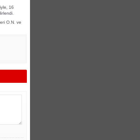
iyle, 16
irlendi.
eri O.N. ve