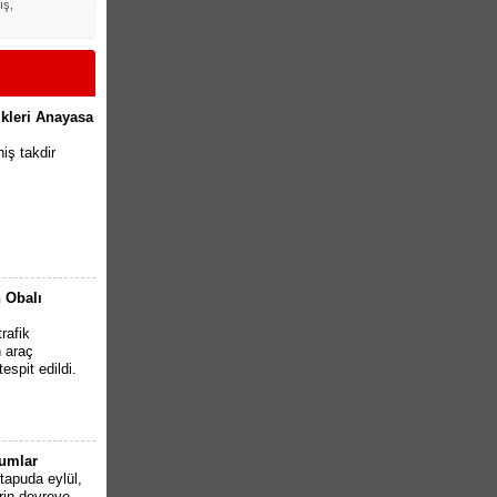
ış,
ikleri Anayasa
iş takdir
 Obalı
rafik
n araç
espit edildi.
rumlar
apuda eylül,
rin devreye