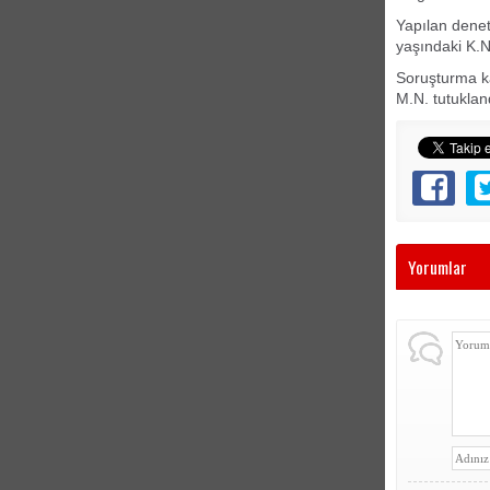
Yapılan denet
yaşındaki K.N.
Soruşturma ka
M.N. tutuklan
Yorumlar