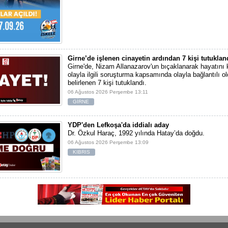
Girne’de işlenen cinayetin ardından 7 kişi tutuklan
Girne'de, Nizam Allanazarov'un bıçaklanarak hayatını 
olayla ilgili soruşturma kapsamında olayla bağlantılı ol
belirlenen 7 kişi tutuklandı.
06 Ağustos 2026 Perşembe 13:11
GİRNE
YDP'den Lefkoşa'da iddialı aday
Dr. Özkul Haraç, 1992 yılında Hatay’da doğdu.
06 Ağustos 2026 Perşembe 13:09
KIBRIS