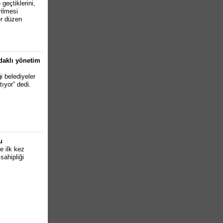
geçtiklerini,
rilmesi
r düzen
odaklı yönetim
i belediyeler
tıyor” dedi.
u
e ilk kez
sahipliği