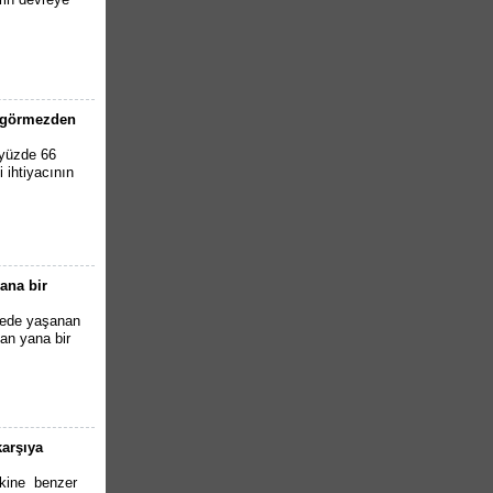
ı görmezden
 yüzde 66
i ihtiyacının
ana bir
kede yaşanan
tan yana bir
karşıya
akine benzer