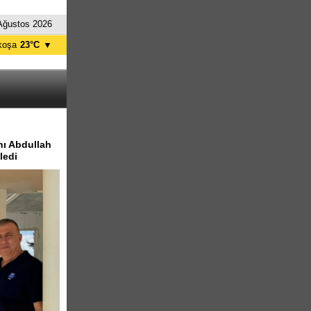
Ağustos 2026
koşa
23°C
▼
ağusa
24°C
Girne
25°C
zelyurt
23°C
skele
24°C
tanbul
23°C
ı Abdullah
ledi
nkara
22°C