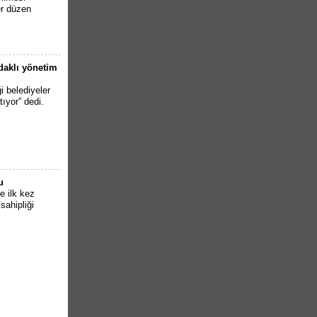
r düzen
odaklı yönetim
i belediyeler
tıyor” dedi.
u
e ilk kez
sahipliği