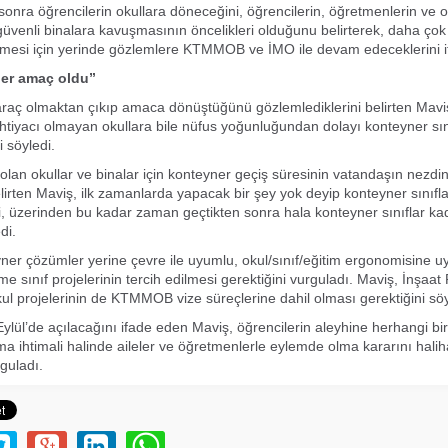
 sonra öğrencilerin okullara döneceğini, öğrencilerin, öğretmenlerin ve o
güvenli binalara kavuşmasının öncelikleri olduğunu belirterek, daha çok
esi için yerinde gözlemlere KTMMOB ve İMO ile devam edeceklerini if
ler amaç oldu”
raç olmaktan çıkıp amaca dönüştüğünü gözlemlediklerini belirten Mavi
htiyacı olmayan okullara bile nüfus yoğunluğundan dolayı konteyner sın
ni söyledi.
 olan okullar ve binalar için konteyner geçiş süresinin vatandaşın nezdi
irten Maviş, ilk zamanlarda yapacak bir şey yok deyip konteyner sınıfl
i, üzerinden bu kadar zaman geçtikten sonra hala konteyner sınıflar ka
di.
ner çözümler yerine çevre ile uyumlu, okul/sınıf/eğitim ergonomisine u
e sınıf projelerinin tercih edilmesi gerektiğini vurguladı. Maviş, İnşaa
okul projelerinin de KTMMOB vize süreçlerine dahil olması gerektiğini söy
Eylül’de açılacağını ifade eden Maviş, öğrencilerin aleyhine herhangi bi
şma ihtimali halinde aileler ve öğretmenlerle eylemde olma kararını hali
rguladı.