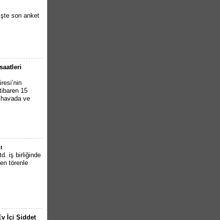
İşte son anket
saatleri
resi’nin
tibaren 15
k havada ve
ı
. iş birliğinde
en törenle
v İçi Şiddet