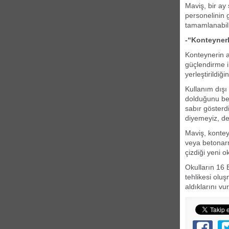
Maviş, bir ay
personelinin 
tamamlanabilm
-“Konteyner
Konteynerin a
güçlendirme i
yerleştirildiği
Kullanım dışı
dolduğunu bel
sabır gösterd
diyemeyiz, de
Maviş, kontey
veya betonarm
çizdiği yeni 
Okulların 16 
tehlikesi olu
aldıklarını vu