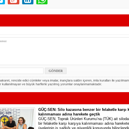
akaret, rencide edici cümleler veya imalar, inançlara saldırı içeren, imla kuralları ile yazılmam
r kullanılmayan ve büyük harflerle yazılmış yorumlar onaylanmamaktadır.
GÜÇ-SEN: Silo kazasına benzer bir felaketle karşı 
kalınmaması adına harekete geçtik
GÜÇ-SEN, Toprak Ürünleri Kurumu’na (TÜK) ait silod
bir felaketle karşı karşıya kalınmaması adına harekete 
üyelerinin iş sağlığı ve güvenliği konusunda bilinçlendi