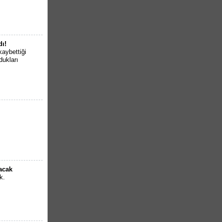
dı!
kaybettiği
dukları
lacak
k.