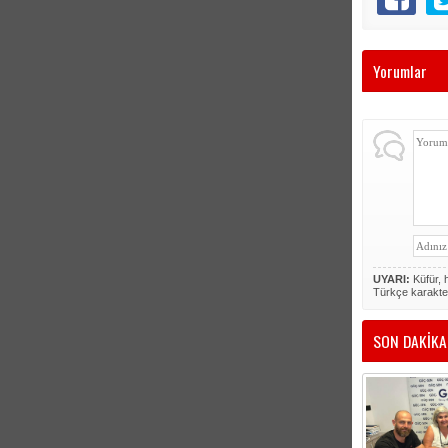
Yorumlar
UYARI:
Küfür, h
Türkçe karakte
SON DAKİKA