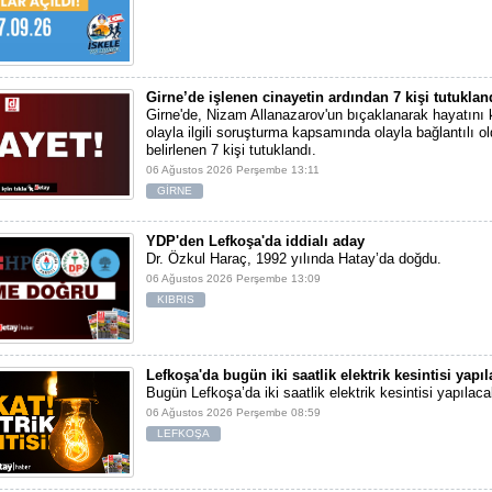
Girne’de işlenen cinayetin ardından 7 kişi tutuklan
Girne'de, Nizam Allanazarov'un bıçaklanarak hayatını 
olayla ilgili soruşturma kapsamında olayla bağlantılı ol
belirlenen 7 kişi tutuklandı.
06 Ağustos 2026 Perşembe 13:11
GİRNE
YDP'den Lefkoşa'da iddialı aday
Dr. Özkul Haraç, 1992 yılında Hatay’da doğdu.
06 Ağustos 2026 Perşembe 13:09
KIBRIS
Lefkoşa'da bugün iki saatlik elektrik kesintisi yapı
Bugün Lefkoşa’da iki saatlik elektrik kesintisi yapılaca
06 Ağustos 2026 Perşembe 08:59
LEFKOŞA