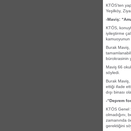
KTÖS’ten yapı
Yeşilköy, Ziy
-Maviş: “Am
KTÖS, konuyla
iyileştirme ç
kamuoyunun o
Burak Maviş,
tamamlanabilm
bürokrasinin y
Maviş 66 oku
söyledi.
Burak Maviş, 
ettiği ifade e
dışı binası ol
-“Deprem fon
KTÖS Genel Se
olmadığını, b
zamanında öde
gerektiğini sö