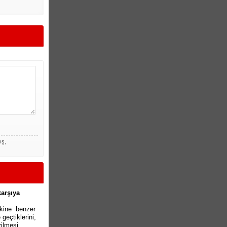
ış,
karşıya
akine benzer
geçtiklerini,
rilmesi