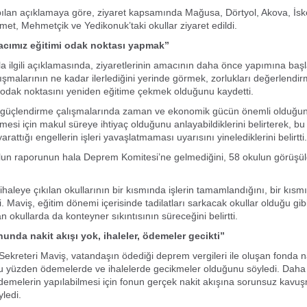
lan açıklamaya göre, ziyaret kapsamında Mağusa, Dörtyol, Akova, İsk
amet, Mehmetçik ve Yedikonuk’taki okullar ziyaret edildi.
acımız eğitimi odak noktası yapmak”
 ilgili açıklamasında, ziyaretlerinin amacının daha önce yapımına baş
alışmalarının ne kadar ilerlediğini yerinde görmek, zorlukları değerlendi
dak noktasını yeniden eğitime çekmek olduğunu kaydetti.
 güçlendirme çalışmalarında zaman ve ekonomik gücün önemli olduğunu
esi için makul süreye ihtiyaç olduğunu anlayabildiklerini belirterek, b
arattığı engellerin işleri yavaşlatmaması uyarısını yinelediklerini belirtti.
lun raporunun hala Deprem Komitesi’ne gelmediğini, 58 okulun görüşü
ihaleye çıkılan okullarının bir kısmında işlerin tamamlandığını, bir kı
tti. Maviş, eğitim dönemi içerisinde tadilatları sarkacak okullar olduğu gib
an okullarda da konteyner sıkıntısının süreceğini belirtti.
unda nakit akışı yok, ihaleler, ödemeler gecikti”
kreteri Maviş, vatandaşın ödediği deprem vergileri ile oluşan fonda na
u yüzden ödemelerde ve ihalelerde gecikmeler olduğunu söyledi. Daha 
melerin yapılabilmesi için fonun gerçek nakit akışına sorunsuz kavu
yledi.