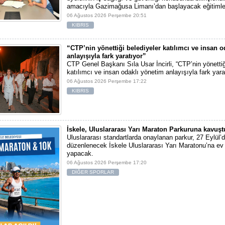
amacıyla Gazimağusa Limanı’dan başlayacak eğitimle
06 Ağustos 2026 Perşembe 20:51
KIBRIS
“CTP’nin yönettiği belediyeler katılımcı ve insan 
anlayışıyla fark yaratıyor”
CTP Genel Başkanı Sıla Usar İncirli, “CTP’nin yönettiğ
katılımcı ve insan odaklı yönetim anlayışıyla fark yara
06 Ağustos 2026 Perşembe 17:22
KIBRIS
İskele, Uluslararası Yarı Maraton Parkuruna kavuşt
Uluslararası standartlarda onaylanan parkur, 27 Eylül’d
düzenlenecek İskele Uluslararası Yarı Maratonu’na ev 
yapacak.
06 Ağustos 2026 Perşembe 17:20
DİĞER SPORLAR