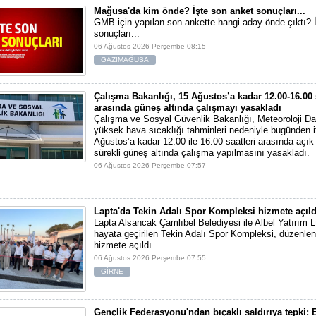
Mağusa'da kim önde? İşte son anket sonuçları...
GMB için yapılan son ankette hangi aday önde çıktı? 
sonuçları...
06 Ağustos 2026 Perşembe 08:15
GAZİMAĞUSA
Çalışma Bakanlığı, 15 Ağustos’a kadar 12.00-16.00 
arasında güneş altında çalışmayı yasakladı
Çalışma ve Sosyal Güvenlik Bakanlığı, Meteoroloji Dai
yüksek hava sıcaklığı tahminleri nedeniyle bugünden i
Ağustos’a kadar 12.00 ile 16.00 saatleri arasında açı
sürekli güneş altında çalışma yapılmasını yasakladı.
06 Ağustos 2026 Perşembe 07:57
Lapta'da Tekin Adalı Spor Kompleksi hizmete açıld
Lapta Alsancak Çamlıbel Belediyesi ile Albel Yatırım Ltd
hayata geçirilen Tekin Adalı Spor Kompleksi, düzenlen
hizmete açıldı.
06 Ağustos 2026 Perşembe 07:55
GİRNE
Gençlik Federasyonu'ndan bıçaklı saldırıya tepki: E