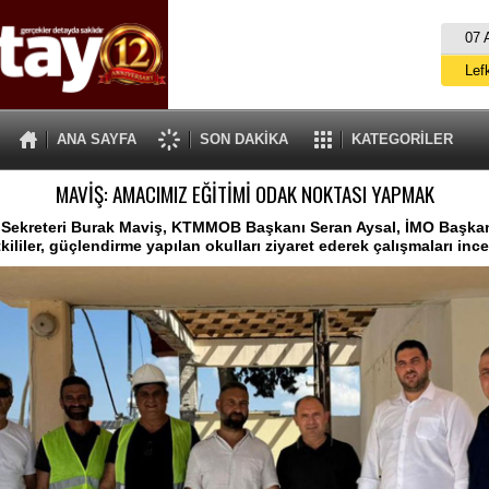
07 
Lef
M
ANA SAYFA
SON DAKİKA
KATEGORİLER
Gü
MAVİŞ: AMACIMIZ EĞİTİMİ ODAK NOKTASI YAPMAK
İ
İs
Sekreteri Burak Maviş, KTMMOB Başkanı Seran Aysal, İMO Başkan
kililer, güçlendirme yapılan okulları ziyaret ederek çalışmaları ince
A