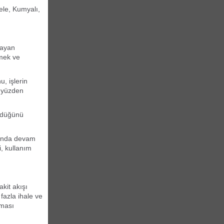
ele, Kumyalı,
layan
rmek ve
, işlerin
u yüzden
ldüğünü
smında devam
i, kullanım
kit akışı
fazla ihale ve
şması