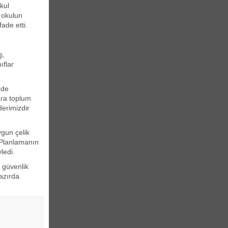
kul
 okulun
ade etti.
ş,
ıflar
nde
ara toplum
derimizdir
ygun çelik
t Planlamanın
ledi.
r güvenlik
hazırda