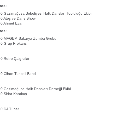
tos:
00 Gazimağusa Belediyesi Halk Dansları Topluluğu Ekibi
30 Ateş ve Dans Show
00 Ahmet Evan
tos:
00 MAGEM Sakarya Zumba Grubu
30 Grup Frekans
0 Retro Çalgıcıları
30 Cihan Tunceli Band
00 Gazimağusa Halk Dansları Derneği Ekibi
30 Sidar Karakuş
30 DJ Tüner