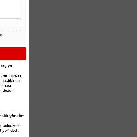
ış,
karşıya
akine benzer
geçtiklerini,
rilmesi
r düzen
odaklı yönetim
i belediyeler
tıyor” dedi.