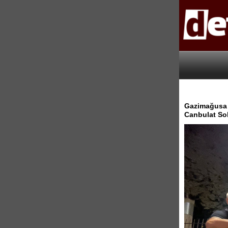
Gazimağusa B
Canbulat Sok