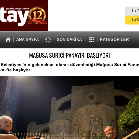
07 
Lef
M
ANA SAYFA
SON DAKİKA
KATEGORİLER
Gü
MAĞUSA SURİÇİ PANAYIRI BAŞLIYOR!
İ
İs
elediyesi'nin geleneksel olarak düzenlediği Mağusa Suriçi Panayı
ak'ta başlıyor.
A