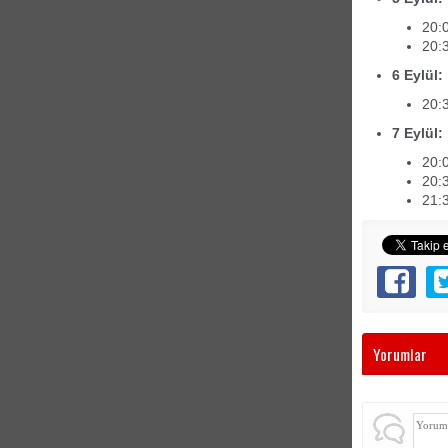
20:0
20:3
6 Eylül:
20:
7 Eylül:
20:
20:3
21:
Yorumlar