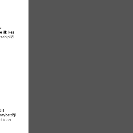
u
e ilk kez
sahipliği
dı!
kaybettiği
dukları