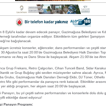
n 8 Eylül'e kadar devam edecek panayır, Gazimağusa Belediyesi ve Kı
Derneği tarafından organize ediliyor. Etkinliklerin tüm gelirleri Şampiyon
eği'ne bağışlanacak.
akşam ücretsiz konserler, eğlenceler, dans performansları ve çeşitli stan
ş, 30 Ağustos'ta saat 20:00'de Gazimağusa Belediyesi Halk Dansları Top
formansı ve Ateş ve Dans Show ile başlayacak. Akşam 21:00'de ise Ah
.
ca Grup Frekans, Retro Çalgıcıları, Cihan Tunceli Band, Sidar Karaku
Otantik ve Grup Buğday gibi sevilen müzisyenler sahne alacak. Ayrıc
a Grubu, Gazimağusa Halk Dansları Derneği Ekibi, DJ Tüner, Othello 
tro Mix gibi performanslar da panayıra renk katacak. Etkinlikler arasın
 yer aldığı program, her akşam saat 20:00'de başlayacak.
 Panayırı, bu yıl çeşitli sahne performansları ve konserlerle dolu dolu 
ifli etkinliğe davet ediyoruz!
i Panayırı Programı: