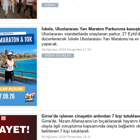
KIBRIS
İskele, Uluslararası Yarı Maraton Parkuruna kavuşt
Uluslararası standartlarda onaylanan parkur, 27 Eylül’d
düzenlenecek İskele Uluslararası Yarı Maratonu’na ev 
yapacak.
06 Ağustos 2026 Perşembe 17:20
DİĞER SPORLAR
Girne’de işlenen cinayetin ardından 7 kişi tutuklan
Girne'de, Nizam Allanazarov'un bıçaklanarak hayatını 
olayla ilgili soruşturma kapsamında olayla bağlantılı ol
belirlenen 7 kişi tutuklandı.
06 Ağustos 2026 Perşembe 13:11