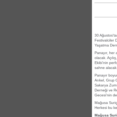
30 Ağustos'ta
Festivalciler 
Yaşatma Dern
Panayır, her 
olacak. Açılı
Ekibi'nin per
sahne alacak
Panayır boyun
Arıkel, Grup 
Sakarya Zumb
Derneği ve Re
Gecesi'nin de
Mağusa Suriçi
Herkesi bu key
Mağusa Suriç