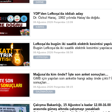
GİRNE
YDP'den Lefkoşa'da iddialı aday
Dr. Özkul Haraç, 1992 yılında Hatay’da doğdu.
06 Ağustos 2026 Perşembe 13:09
KIBRIS
Lefkoşa'da bugün iki saatlik elektrik kesintisi yapı
Bugün Lefkoşa’da iki saatlik elektrik kesintisi yapılaca
06 Ağustos 2026 Perşembe 08:59
LEFKOŞA
Mağusa'da kim önde? İşte son anket sonuçları...
GMB için yapılan son ankette hangi aday önde çıktı? 
sonuçları...
06 Ağustos 2026 Perşembe 08:15
GAZİMAĞUSA
Çalışma Bakanlığı, 15 Ağustos’a kadar 12.00-16.00 
arasında güneş altında çalışmayı yasakladı