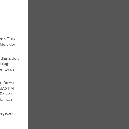
brıs Türk
 Melekleri
dlarla dolu
luluğu
met Evan
ş, Burcu
a, MAGEM
Folklor
da İran
geçecek.