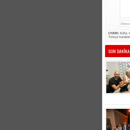
UYARI:
Küfür, h
Türkçe karakte
SON DAKİKA