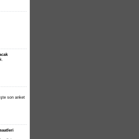
lacak
k.
İşte son anket
saatleri