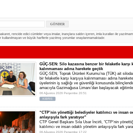
akaret, rencide edici cümleler veya imalar, inançlara saldırı içeren, imla kuralları ile yazılmam
r kullanılmayan ve büyük harflerle yazılmış yorumlar onaylanmamaktadır.
GÜÇ-SEN: Silo kazasına benzer bir felaketle karşı 
kalınmaması adına harekete geçtik
GÜÇ-SEN, Toprak Ürünleri Kurumu’na (TÜK) ait silod
bir felaketle karşı karşıya kalınmaması adına harekete 
üyelerinin iş sağlığı ve güvenliği konusunda bilinçlendi
amacıyla Gazimağusa Limanı’dan başlayacak eğitimle
06 Ağustos 2026 Perşembe 20:51
KIBRIS
“CTP’nin yönettiği belediyeler katılımcı ve insan 
anlayışıyla fark yaratıyor”
CTP Genel Başkanı Sıla Usar İncirli, “CTP’nin yönettiğ
katılımcı ve insan odaklı yönetim anlayışıyla fark yara
06 Ağustos 2026 Perşembe 17:22