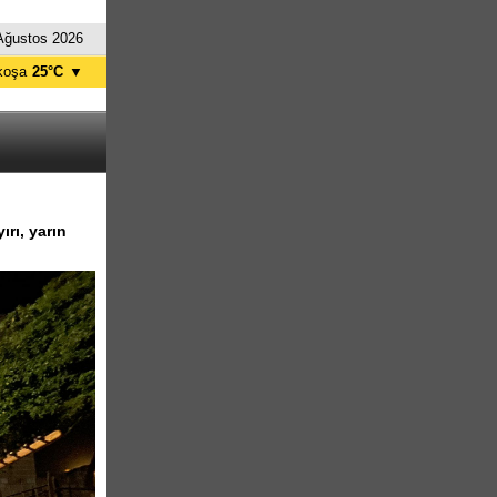
Ağustos 2026
koşa
25°C
▼
ağusa
26°C
Girne
26°C
zelyurt
24°C
skele
26°C
tanbul
24°C
rı, yarın
nkara
27°C