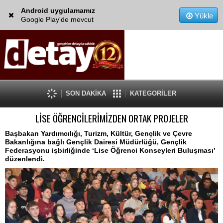
Android uygulamamız
Yükle
Google Play'de mevcut
SON DAKİKA
KATEGORİLER
LİSE ÖĞRENCİLERİMİZDEN ORTAK PROJELER
Başbakan Yardımcılığı, Turizm, Kültür, Gençlik ve Çevre
Bakanlığına bağlı Gençlik Dairesi Müdürlüğü, Gençlik
Federasyonu işbirliğinde ‘Lise Öğrenci Konseyleri Buluşması’
düzenlendi.