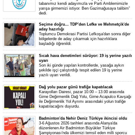
tabanımız kendi adayımızla ve Parti Amblemimizle
yarışa girmemizi istiyor. Ben Gazimağusaya talibim”
dedi.
Seçime doğru... TDP'den Lefke ve Mehmetçik'de
aday hazırlığı
Toplumcu Demokrasi Partisi Lefkoşa'dan sonra diğer
bölgelerde de aday çıkarmak için hazırlıklara
başladığı öğrenildi.
Sıcak hava denetimleri sürüyor: 19 iş yerine yazılı
uyarı
Son iki günde yapılan kontrollerde, yasağa aykırı
şekilde işçi çalıştırdığı tespit edilen 19 iş yerine
yazılı uyarı verildi.
Dağ yolu pazar günü trafiğe kapatılacak
Karayolları Dairesi, pazar 10.00 – 13.00 arasında
Girne Değirmenlik Dağ Yolu, Girne Acapulco Kavşağı
ile Değirmenlik Yol Ayrımı arasındaki yolun trafiğe
kapatılacağını duyurdu.
Badminton'da Nehir Deniz Türkiye ikincisi oldu
3-6 Ağustos 2026 tarihleri arasında Alanya'da
düzenlenen Air Badminton Büyükler Türkiye
Şampiyonası'nda ülkemizi temsil eden milli sporcu