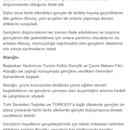
düşüncesinde olduğunu ifade etti.
Daha önce farklı etkinlikleri gençler ile birlikte hayata geçirdiklerini
dile getiren Aktunç, yeni projeleri de onlarla yapmaya devam
ettiklerini vurguladı.
Gençlerin düşüncelerini her zaman ifade edebilmesi ve özgürce
görüşlerini dile getirebilmesi için onlara yardımcı olacaklarını da
anlatan Aktunç, olumsuzluğa kapılmadan tüm gençlerin ülkelerine
sıkı sıkıya sarılmalarını istedi.
Ataoğlu
Başbakan Yardımcısı Turizm Kültür Gençlik ve Çevre Bakanı Fikri
Ataoğlu ise yaptığı konuşmada gençlere verdikleri önemden
bahsederek başladı.
Ataoğlu, çevre konusunda okullarda çevre eğitimi dersini
başlattıklarını ve gençlerin çevreye olan duyarlılığını artırma hedefi
ile çalıştıklarını söyledi.
Türk Devletleri Teşkilatı ve TÜRKSOY’a bağlı ülkelerde gençleri ön
plana çıkararak farklı farklı ülkelerde gençler buluşmasına destek
verdiklerini belirtti.
Gençlerin hayallerini gerçekleştirmek için eldeki imkanları seferber
ettiklerini anlatan Ataoğlu, gençlerin her platforumda kendini