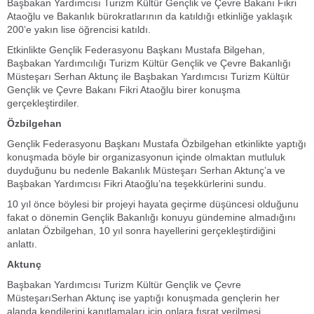
Başbakan Yardımcısı Turizm Kültür Gençlik ve Çevre Bakanı Fikri
Ataoğlu ve Bakanlık bürokratlarının da katıldığı etkinliğe yaklaşık
200’e yakın lise öğrencisi katıldı.
Etkinlikte Gençlik Federasyonu Başkanı Mustafa Bilgehan,
Başbakan Yardımcılığı Turizm Kültür Gençlik ve Çevre Bakanlığı
Müsteşarı Serhan Aktunç ile Başbakan Yardımcısı Turizm Kültür
Gençlik ve Çevre Bakanı Fikri Ataoğlu birer konuşma
gerçekleştirdiler.
Özbilgehan
Gençlik Federasyonu Başkanı Mustafa Özbilgehan etkinlikte yaptığı
konuşmada böyle bir organizasyonun içinde olmaktan mutluluk
duyduğunu bu nedenle Bakanlık Müsteşarı Serhan Aktunç’a ve
Başbakan Yardımcısı Fikri Ataoğlu’na teşekkürlerini sundu.
10 yıl önce böylesi bir projeyi hayata geçirme düşüncesi olduğunu
fakat o dönemin Gençlik Bakanlığı konuyu gündemine almadığını
anlatan Özbilgehan, 10 yıl sonra hayellerini gerçekleştirdiğini
anlattı.
Aktunç
Başbakan Yardımcısı Turizm Kültür Gençlik ve Çevre
MüsteşarıSerhan Aktunç ise yaptığı konuşmada gençlerin her
alanda kendilerini kanıtlamaları için onlara fısrat verilmesi