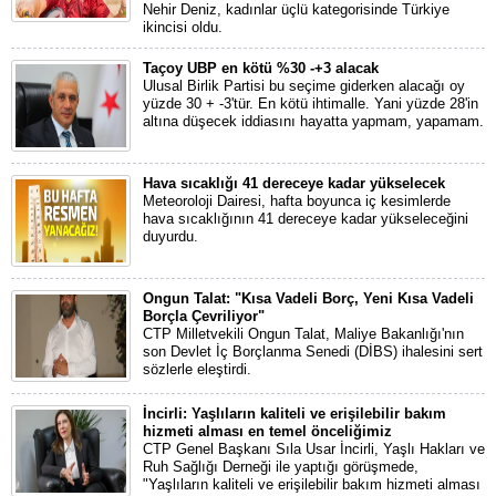
Nehir Deniz, kadınlar üçlü kategorisinde Türkiye
ikincisi oldu.
Taçoy UBP en kötü %30 -+3 alacak
Ulusal Birlik Partisi bu seçime giderken alacağı oy
yüzde 30 + -3'tür. En kötü ihtimalle. Yani yüzde 28'in
altına düşecek iddiasını hayatta yapmam, yapamam.
Hava sıcaklığı 41 dereceye kadar yükselecek
Meteoroloji Dairesi, hafta boyunca iç kesimlerde
hava sıcaklığının 41 dereceye kadar yükseleceğini
duyurdu.
Ongun Talat: "Kısa Vadeli Borç, Yeni Kısa Vadeli
Borçla Çevriliyor"
CTP Milletvekili Ongun Talat, Maliye Bakanlığı'nın
son Devlet İç Borçlanma Senedi (DİBS) ihalesini sert
sözlerle eleştirdi.
İncirli: Yaşlıların kaliteli ve erişilebilir bakım
hizmeti alması en temel önceliğimiz
CTP Genel Başkanı Sıla Usar İncirli, Yaşlı Hakları ve
Ruh Sağlığı Derneği ile yaptığı görüşmede,
"Yaşlıların kaliteli ve erişilebilir bakım hizmeti alması