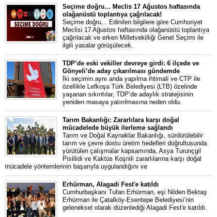
Seçime doğru... Meclis 17 Ağustos haftasında
olağanüstü toplantıya çağrılacak!
Seçime doğru... Edinilen bilgilere göre Cumhuriyet
Meclisi 17 Ağustos haftasında olağanüstü toplantıya
çağrılacak ve erken Milletvekilliği Genel Seçimi ile
ilgili yasalar görüşülecek.
TDP’de eski vekiller devreye girdi: 6 ilçede ve
Gönyeli’de aday çıkarılması gündemde
İki seçimin aynı anda yapılma ihtimali ve CTP ile
özellikle Lefkoşa Türk Belediyesi (LTB) özelinde
yaşanan sıkıntılar, TDP’de adaylık stratejisinin
yeniden masaya yatırılmasına neden oldu.
Tarım Bakanlığı: Zararlılara karşı doğal
mücadelede büyük ilerleme sağlandı
Tarım ve Doğal Kaynaklar Bakanlığı, sürdürülebilir
tarım ve çevre dostu üretim hedefleri doğrultusunda
yürütülen çalışmalar kapsamında, Asya Turunçgil
Pisillidi ve Kaktüs Koşnili zararlılarına karşı doğal
mücadele yöntemlerinin başarıyla uygulandığını ve
Erhürman, Alagadi Fest'e katıldı
Cumhurbaşkanı Tufan Erhürman, eşi Nilden Bektaş
Erhürman ile Çatalköy-Esentepe Belediyesi’nin
geleneksel olarak düzenlediği Alagadi Fest'e katıldı.