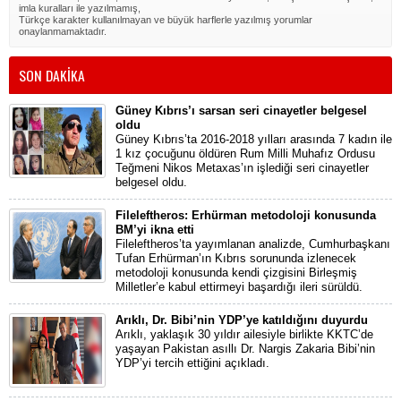
imla kuralları ile yazılmamış,
Türkçe karakter kullanılmayan ve büyük harflerle yazılmış yorumlar
onaylanmamaktadır.
SON DAKİKA
Güney Kıbrıs’ı sarsan seri cinayetler belgesel
oldu
Güney Kıbrıs’ta 2016-2018 yılları arasında 7 kadın ile
1 kız çocuğunu öldüren Rum Milli Muhafız Ordusu
Teğmeni Nikos Metaxas’ın işlediği seri cinayetler
belgesel oldu.
Fileleftheros: Erhürman metodoloji konusunda
BM’yi ikna etti
Fileleftheros’ta yayımlanan analizde, Cumhurbaşkanı
Tufan Erhürman’ın Kıbrıs sorununda izlenecek
metodoloji konusunda kendi çizgisini Birleşmiş
Milletler’e kabul ettirmeyi başardığı ileri sürüldü.
Arıklı, Dr. Bibi’nin YDP’ye katıldığını duyurdu
Arıklı, yaklaşık 30 yıldır ailesiyle birlikte KKTC’de
yaşayan Pakistan asıllı Dr. Nargis Zakaria Bibi’nin
YDP’yi tercih ettiğini açıkladı.