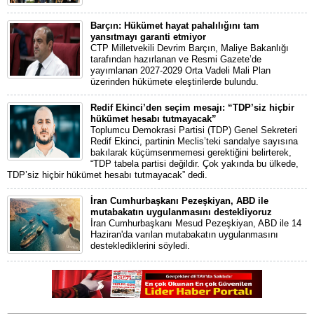
Barçın: Hükümet hayat pahalılığını tam
yansıtmayı garanti etmiyor
CTP Milletvekili Devrim Barçın, Maliye Bakanlığı
tarafından hazırlanan ve Resmi Gazete’de
yayımlanan 2027-2029 Orta Vadeli Mali Plan
üzerinden hükümete eleştirilerde bulundu.
Redif Ekinci’den seçim mesajı: “TDP’siz hiçbir
hükümet hesabı tutmayacak”
Toplumcu Demokrasi Partisi (TDP) Genel Sekreteri
Redif Ekinci, partinin Meclis’teki sandalye sayısına
bakılarak küçümsenmemesi gerektiğini belirterek,
“TDP tabela partisi değildir. Çok yakında bu ülkede,
TDP’siz hiçbir hükümet hesabı tutmayacak” dedi.
İran Cumhurbaşkanı Pezeşkiyan, ABD ile
mutabakatın uygulanmasını destekliyoruz
İran Cumhurbaşkanı Mesud Pezeşkiyan, ABD ile 14
Haziran'da varılan mutabakatın uygulanmasını
desteklediklerini söyledi.