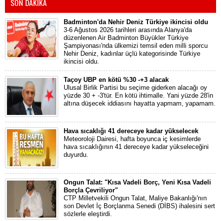
SON DAKİKA
Badminton'da Nehir Deniz Türkiye ikincisi oldu
3-6 Ağustos 2026 tarihleri arasında Alanya'da
düzenlenen Air Badminton Büyükler Türkiye
Şampiyonası'nda ülkemizi temsil eden milli sporcu
Nehir Deniz, kadınlar üçlü kategorisinde Türkiye
ikincisi oldu.
Taçoy UBP en kötü %30 -+3 alacak
Ulusal Birlik Partisi bu seçime giderken alacağı oy
yüzde 30 + -3'tür. En kötü ihtimalle. Yani yüzde 28'in
altına düşecek iddiasını hayatta yapmam, yapamam.
Hava sıcaklığı 41 dereceye kadar yükselecek
Meteoroloji Dairesi, hafta boyunca iç kesimlerde
hava sıcaklığının 41 dereceye kadar yükseleceğini
duyurdu.
Ongun Talat: "Kısa Vadeli Borç, Yeni Kısa Vadeli
Borçla Çevriliyor"
CTP Milletvekili Ongun Talat, Maliye Bakanlığı'nın
son Devlet İç Borçlanma Senedi (DİBS) ihalesini sert
sözlerle eleştirdi.