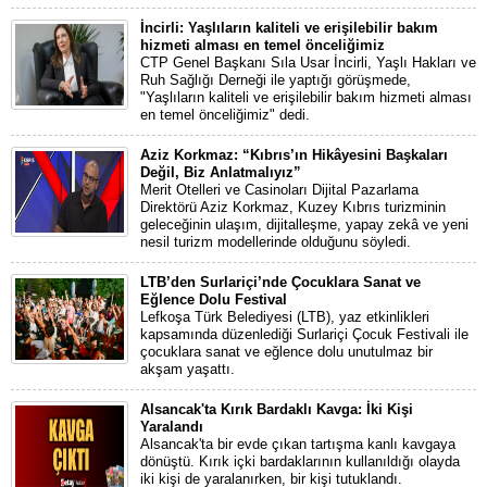
İncirli: Yaşlıların kaliteli ve erişilebilir bakım
hizmeti alması en temel önceliğimiz
CTP Genel Başkanı Sıla Usar İncirli, Yaşlı Hakları ve
Ruh Sağlığı Derneği ile yaptığı görüşmede,
"Yaşlıların kaliteli ve erişilebilir bakım hizmeti alması
en temel önceliğimiz" dedi.
Aziz Korkmaz: “Kıbrıs’ın Hikâyesini Başkaları
Değil, Biz Anlatmalıyız”
Merit Otelleri ve Casinoları Dijital Pazarlama
Direktörü Aziz Korkmaz, Kuzey Kıbrıs turizminin
geleceğinin ulaşım, dijitalleşme, yapay zekâ ve yeni
nesil turizm modellerinde olduğunu söyledi.
LTB’den Surlariçi’nde Çocuklara Sanat ve
Eğlence Dolu Festival
Lefkoşa Türk Belediyesi (LTB), yaz etkinlikleri
kapsamında düzenlediği Surlariçi Çocuk Festivali ile
çocuklara sanat ve eğlence dolu unutulmaz bir
akşam yaşattı.
Alsancak'ta Kırık Bardaklı Kavga: İki Kişi
Yaralandı
Alsancak'ta bir evde çıkan tartışma kanlı kavgaya
dönüştü. Kırık içki bardaklarının kullanıldığı olayda
iki kişi de yaralanırken, bir kişi tutuklandı.