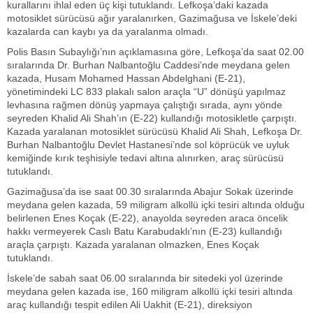
kurallarını ihlal eden üç kişi tutuklandı. Lefkoşa’daki kazada
motosiklet sürücüsü ağır yaralanırken, Gazimağusa ve İskele’deki
kazalarda can kaybı ya da yaralanma olmadı.
Polis Basın Subaylığı’nın açıklamasına göre, Lefkoşa’da saat 02.00
sıralarında Dr. Burhan Nalbantoğlu Caddesi’nde meydana gelen
kazada, Husam Mohamed Hassan Abdelghani (E-21),
yönetimindeki LC 833 plakalı salon araçla “U” dönüşü yapılmaz
levhasına rağmen dönüş yapmaya çalıştığı sırada, aynı yönde
seyreden Khalid Ali Shah’ın (E-22) kullandığı motosikletle çarpıştı.
Kazada yaralanan motosiklet sürücüsü Khalid Ali Shah, Lefkoşa Dr.
Burhan Nalbantoğlu Devlet Hastanesi’nde sol köprücük ve uyluk
kemiğinde kırık teşhisiyle tedavi altına alınırken, araç sürücüsü
tutuklandı.
Gazimağusa’da ise saat 00.30 sıralarında Abajur Sokak üzerinde
meydana gelen kazada, 59 miligram alkollü içki tesiri altında olduğu
belirlenen Enes Koçak (E-22), anayolda seyreden araca öncelik
hakkı vermeyerek Caslı Batu Karabudaklı’nın (E-23) kullandığı
araçla çarpıştı. Kazada yaralanan olmazken, Enes Koçak
tutuklandı.
İskele’de sabah saat 06.00 sıralarında bir sitedeki yol üzerinde
meydana gelen kazada ise, 160 miligram alkollü içki tesiri altında
araç kullandığı tespit edilen Ali Uakhit (E-21), direksiyon