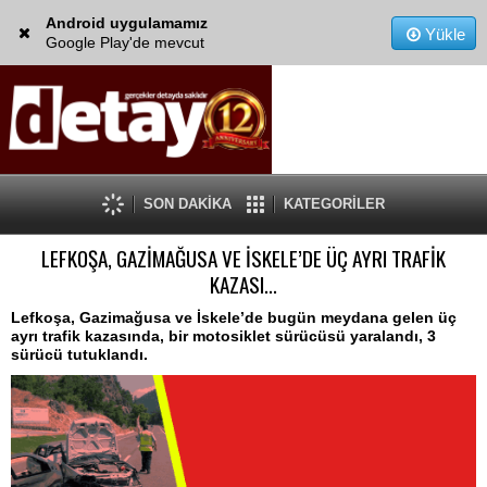
Android uygulamamız
Yükle
Google Play'de mevcut
SON DAKİKA
KATEGORİLER
LEFKOŞA, GAZİMAĞUSA VE İSKELE’DE ÜÇ AYRI TRAFİK
KAZASI...
Lefkoşa, Gazimağusa ve İskele’de bugün meydana gelen üç
ayrı trafik kazasında, bir motosiklet sürücüsü yaralandı, 3
sürücü tutuklandı.