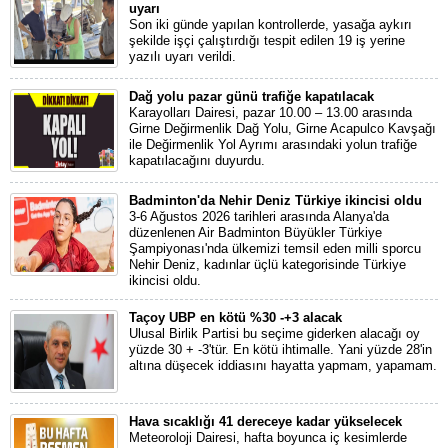
uyarı
Son iki günde yapılan kontrollerde, yasağa aykırı
şekilde işçi çalıştırdığı tespit edilen 19 iş yerine
yazılı uyarı verildi.
Dağ yolu pazar günü trafiğe kapatılacak
Karayolları Dairesi, pazar 10.00 – 13.00 arasında
Girne Değirmenlik Dağ Yolu, Girne Acapulco Kavşağı
ile Değirmenlik Yol Ayrımı arasındaki yolun trafiğe
kapatılacağını duyurdu.
Badminton'da Nehir Deniz Türkiye ikincisi oldu
3-6 Ağustos 2026 tarihleri arasında Alanya'da
düzenlenen Air Badminton Büyükler Türkiye
Şampiyonası'nda ülkemizi temsil eden milli sporcu
Nehir Deniz, kadınlar üçlü kategorisinde Türkiye
ikincisi oldu.
Taçoy UBP en kötü %30 -+3 alacak
Ulusal Birlik Partisi bu seçime giderken alacağı oy
yüzde 30 + -3'tür. En kötü ihtimalle. Yani yüzde 28'in
altına düşecek iddiasını hayatta yapmam, yapamam.
Hava sıcaklığı 41 dereceye kadar yükselecek
Meteoroloji Dairesi, hafta boyunca iç kesimlerde