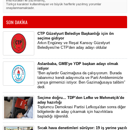
imla kuralları ile yazılmamış,
Türkçe karakter kullanılmayan ve büyük harflerle yazılmış yorumlar
onaylanmamaktadır.
SON DAKİKA
CTP Güzelyurt Belediye Başkanlığı için ön
seçime gidiyor
Arkın Engüney ve Reşat Kansoy Güzelyurt
Belediyesi'ne CTP'den aday adayı oldular
Aslanbaba, GMB'ye YDP başkan adayı olmak
istiyor
“Ben aylardır Gazimağusa da çalışıyorum. Burada
tabanımız kendi adayımızla ve Parti Amblemimizle
yarışa girmemizi istiyor. Ben Gazimağusaya talibim”
dedi.
Seçime doğru... TDP'den Lefke ve Mehmetçik'de
aday hazırlığı
Toplumcu Demokrasi Partisi Lefkoşa'dan sonra diğer
bölgelerde de aday çıkarmak için hazırlıklara
başladığı öğrenildi.
Sıcak hava denetimleri sürüyor: 19 iş yerine yazılı