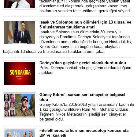
takılanlar (EYT) konusunda geçmişte yapılan yasal
düzenlemeleri eleştirerek, çalışanların kazanılmış
haklarının yeniden tesis edilmesi gerektiğini söyledi.
İsaak ve Solomou’nun ölümleri için 13 ulusal ve
5 uluslararası tutuklama emri
İsaak ve Solomou’nun ölümlerinin 30’uncu yılı
dolayısıyla Paralimni-Derinya Belediyesi tarafından
düzenlenen anma etkinliğinde konuşan Hristodulidis,
Kıbrıs Cumhuriyeti’nin bugüne kadar olaylarla
bağlantılı 13 ulusal ve 5 uluslararası tutuklama emri çıkar
Derinya'dan geçişler geçici olarak durduruldu
Polis, Derinya barikatında geçişlerin durdurulduğunu
açıkladı.
Güney Kıbrıs’ı sarsan seri cinayetler belgesel
oldu
Güney Kıbrıs’ta 2016-2018 yılları arasında 7 kadın ile
1 kız çocuğunu öldüren Rum Milli Muhafız Ordusu
Teğmeni Nikos Metaxas’ın işlediği seri cinayetler
belgesel oldu.
Fileleftheros: Erhürman metodoloji konusunda
BM’yi ikna etti