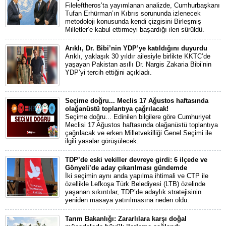
Fileleftheros’ta yayımlanan analizde, Cumhurbaşkanı
Tufan Erhürman’ın Kıbrıs sorununda izlenecek
metodoloji konusunda kendi çizgisini Birleşmiş
Milletler’e kabul ettirmeyi başardığı ileri sürüldü.
Arıklı, Dr. Bibi’nin YDP’ye katıldığını duyurdu
Arıklı, yaklaşık 30 yıldır ailesiyle birlikte KKTC’de
yaşayan Pakistan asıllı Dr. Nargis Zakaria Bibi’nin
YDP’yi tercih ettiğini açıkladı.
Seçime doğru... Meclis 17 Ağustos haftasında
olağanüstü toplantıya çağrılacak!
Seçime doğru... Edinilen bilgilere göre Cumhuriyet
Meclisi 17 Ağustos haftasında olağanüstü toplantıya
çağrılacak ve erken Milletvekilliği Genel Seçimi ile
ilgili yasalar görüşülecek.
TDP’de eski vekiller devreye girdi: 6 ilçede ve
Gönyeli’de aday çıkarılması gündemde
İki seçimin aynı anda yapılma ihtimali ve CTP ile
özellikle Lefkoşa Türk Belediyesi (LTB) özelinde
yaşanan sıkıntılar, TDP’de adaylık stratejisinin
yeniden masaya yatırılmasına neden oldu.
Tarım Bakanlığı: Zararlılara karşı doğal