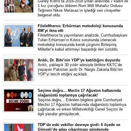
Güney Kıbrıs’ta 2016-2018 yılları arasında 7 kadın ile
1 kız çocuğunu öldüren Rum Milli Muhafız Ordusu
Teğmeni Nikos Metaxas’ın işlediği seri cinayetler
belgesel oldu.
Fileleftheros: Erhürman metodoloji konusunda
BM’yi ikna etti
Fileleftheros’ta yayımlanan analizde, Cumhurbaşkanı
Tufan Erhürman’ın Kıbrıs sorununda izlenecek
metodoloji konusunda kendi çizgisini Birleşmiş
Milletler’e kabul ettirmeyi başardığı ileri sürüldü.
Arıklı, Dr. Bibi’nin YDP’ye katıldığını duyurdu
Arıklı, yaklaşık 30 yıldır ailesiyle birlikte KKTC’de
yaşayan Pakistan asıllı Dr. Nargis Zakaria Bibi’nin
YDP’yi tercih ettiğini açıkladı.
Seçime doğru... Meclis 17 Ağustos haftasında
olağanüstü toplantıya çağrılacak!
Seçime doğru... Edinilen bilgilere göre Cumhuriyet
Meclisi 17 Ağustos haftasında olağanüstü toplantıya
çağrılacak ve erken Milletvekilliği Genel Seçimi ile
ilgili yasalar görüşülecek.
TDP’de eski vekiller devreye girdi: 6 ilçede ve
Gönyeli’de aday çıkarılması gündemde