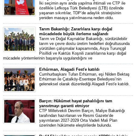
İki seçimin aynı anda yapılma ihtimali ve CTP ile
özellikle Lefkoşa Türk Belediyesi (LTB) özelinde
yaşanan sıkıntılar, TDP’de adaylık stratejisinin
yeniden masaya yatırılmasına neden oldu.
Tarım Bakanlığı: Zararlılara karşı doğal
mücadelede büyük ilerleme sağlandı
Tarım ve Doğal Kaynaklar Bakanlığı, sürdürülebilir
tarım ve çevre dostu üretim hedefleri doğrultusunda
yürütülen çalışmalar kapsamında, Asya Turunçgil
Pisillidi ve Kaktüs Koşnili zararlılarına karşı doğal
mücadele yöntemlerinin başarıyla uygulandığını ve
Erhürman, Alagadi Fest'e katıldı
Cumhurbaşkanı Tufan Erhürman, eşi Nilden Bektaş
Erhürman ile Çatalköy-Esentepe Belediyesi’nin
geleneksel olarak düzenlediği Alagadi Fest'e katıldı.
Barçın: Hükümet hayat pahalılığını tam
yansıtmayı garanti etmiyor
CTP Milletvekili Devrim Barçın, Maliye Bakanlığı
tarafından hazırlanan ve Resmi Gazete’de
yayımlanan 2027-2029 Orta Vadeli Mali Plan
üzerinden hükümete eleştirilerde bulundu.