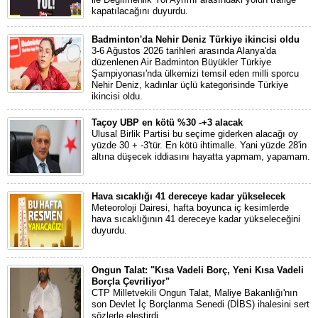
kapatılacağını duyurdu.
Badminton'da Nehir Deniz Türkiye ikincisi oldu
3-6 Ağustos 2026 tarihleri arasında Alanya'da
düzenlenen Air Badminton Büyükler Türkiye
Şampiyonası'nda ülkemizi temsil eden milli sporcu
Nehir Deniz, kadınlar üçlü kategorisinde Türkiye
ikincisi oldu.
Taçoy UBP en kötü %30 -+3 alacak
Ulusal Birlik Partisi bu seçime giderken alacağı oy
yüzde 30 + -3'tür. En kötü ihtimalle. Yani yüzde 28'in
altına düşecek iddiasını hayatta yapmam, yapamam.
Hava sıcaklığı 41 dereceye kadar yükselecek
Meteoroloji Dairesi, hafta boyunca iç kesimlerde
hava sıcaklığının 41 dereceye kadar yükseleceğini
duyurdu.
Ongun Talat: "Kısa Vadeli Borç, Yeni Kısa Vadeli
Borçla Çevriliyor"
CTP Milletvekili Ongun Talat, Maliye Bakanlığı'nın
son Devlet İç Borçlanma Senedi (DİBS) ihalesini sert
sözlerle eleştirdi.