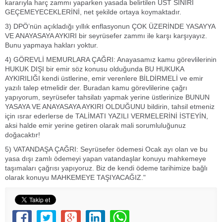
kararıyla harç zammı yaparken yasada belirtilen ÜST SINIRI
GEÇEMEYECEKLERİNİ, net şekilde ortaya koymaktadır.
3) DPÖ’nün açıkladığı yıllık enflasyonun ÇOK ÜZERİNDE YASAYYA
VE ANAYASAYA AYKIRI bir seyrüsefer zammı ile karşı karşıyayız.
Bunu yapmaya hakları yoktur.
4) GÖREVLİ MEMURLARA ÇAĞRI: Anayasamız kamu görevlilerinin
HUKUK DIŞI bir emir söz konusu olduğunda BU HUKUKA
AYKIRILIĞI kendi üstlerine, emir verenlere BİLDİRMELİ ve emir
yazılı talep etmelidir der. Buradan kamu görevlilerine çağrı
yapıyorum, seyrüsefer tahsilatı yapmak yerine üstlerinize BUNUN
YASAYA VE ANAYASAYA AYKIRI OLDUĞUNU bildirin, tahsil etmeniz
için ısrar ederlerse de TALİMATI YAZILI VERMELERİNİ İSTEYİN,
aksi halde emir yerine getiren olarak mali sorumluluğunuz
doğacaktır!
5) VATANDAŞA ÇAĞRI: Seyrüsefer ödemesi Ocak ayı olan ve bu
yasa dışı zamlı ödemeyi yapan vatandaşlar konuyu mahkemeye
taşımaları çağrısı yapıyoruz. Biz de kendi ödeme tarihimize bağlı
olarak konuyu MAHKEMEYE TAŞIYACAĞIZ."