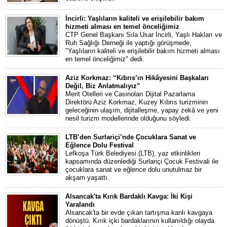
İncirli: Yaşlıların kaliteli ve erişilebilir bakım
hizmeti alması en temel önceliğimiz
CTP Genel Başkanı Sıla Usar İncirli, Yaşlı Hakları ve
Ruh Sağlığı Derneği ile yaptığı görüşmede,
"Yaşlıların kaliteli ve erişilebilir bakım hizmeti alması
en temel önceliğimiz" dedi.
Aziz Korkmaz: “Kıbrıs’ın Hikâyesini Başkaları
Değil, Biz Anlatmalıyız”
Merit Otelleri ve Casinoları Dijital Pazarlama
Direktörü Aziz Korkmaz, Kuzey Kıbrıs turizminin
geleceğinin ulaşım, dijitalleşme, yapay zekâ ve yeni
nesil turizm modellerinde olduğunu söyledi.
LTB’den Surlariçi’nde Çocuklara Sanat ve
Eğlence Dolu Festival
Lefkoşa Türk Belediyesi (LTB), yaz etkinlikleri
kapsamında düzenlediği Surlariçi Çocuk Festivali ile
çocuklara sanat ve eğlence dolu unutulmaz bir
akşam yaşattı.
Alsancak'ta Kırık Bardaklı Kavga: İki Kişi
Yaralandı
Alsancak'ta bir evde çıkan tartışma kanlı kavgaya
dönüştü. Kırık içki bardaklarının kullanıldığı olayda