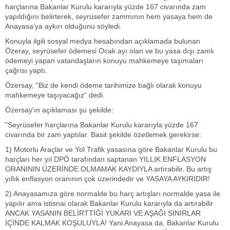
harçlarına Bakanlar Kurulu kararıyla yüzde 167 civarında zam
yapıldığını belirterek, seyrüsefer zammının hem yasaya hem de
Anayasa’ya aykırı olduğunu söyledi.
Konuyla ilgili sosyal medya hesabından açıklamada bulunan
Özeray, seyrüsefer ödemesi Ocak ayı olan ve bu yasa dışı zamlı
ödemeyi yapan vatandaşların konuyu mahkemeye taşımaları
çağrısı yaptı.
Özersay, “Biz de kendi ödeme tarihimize bağlı olarak konuyu
mahkemeye taşıyacağız” dedi.
Özersay'ın açıklaması şu şekilde:
"Seyrüsefer harçlarına Bakanlar Kurulu kararıyla yüzde 167
civarında bir zam yaptılar. Basit şekilde özetlemek gerekirse:
1) Motorlu Araçlar ve Yol Trafik yasasına göre Bakanlar Kurulu bu
harçları her yıl DPÖ tarafından saptanan YILLIK ENFLASYON
ORANININ ÜZERİNDE OLMAMAK KAYDIYLA artırabilir. Bu artış
yıllık enflasyon oranının çok üzerindedir ve YASAYA AYKIRIDIR!
2) Anayasamıza göre normalde bu harç artışları normalde yasa ile
yapılır ama istisnai olarak Bakanlar Kurulu kararıyla da artırabilir
ANCAK YASANIN BELİRTTİĞİ YUKARI VE AŞAĞI SINIRLAR
İÇİNDE KALMAK KOŞULUYLA! Yani Anayasa da, Bakanlar Kurulu