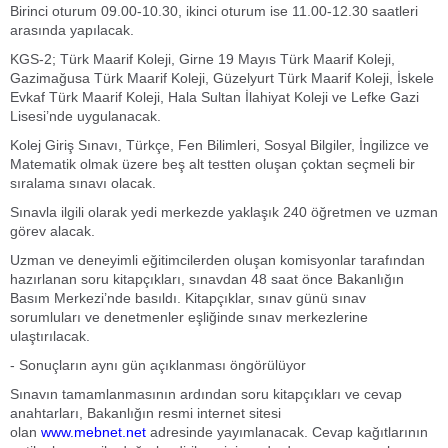
Birinci oturum 09.00-10.30, ikinci oturum ise 11.00-12.30 saatleri
arasında yapılacak.
KGS-2; Türk Maarif Koleji, Girne 19 Mayıs Türk Maarif Koleji,
Gazimağusa Türk Maarif Koleji, Güzelyurt Türk Maarif Koleji, İskele
Evkaf Türk Maarif Koleji, Hala Sultan İlahiyat Koleji ve Lefke Gazi
Lisesi’nde uygulanacak.
Kolej Giriş Sınavı, Türkçe, Fen Bilimleri, Sosyal Bilgiler, İngilizce ve
Matematik olmak üzere beş alt testten oluşan çoktan seçmeli bir
sıralama sınavı olacak.
Sınavla ilgili olarak yedi merkezde yaklaşık 240 öğretmen ve uzman
görev alacak.
Uzman ve deneyimli eğitimcilerden oluşan komisyonlar tarafından
hazırlanan soru kitapçıkları, sınavdan 48 saat önce Bakanlığın
Basım Merkezi’nde basıldı. Kitapçıklar, sınav günü sınav
sorumluları ve denetmenler eşliğinde sınav merkezlerine
ulaştırılacak.
- Sonuçların aynı gün açıklanması öngörülüyor
Sınavın tamamlanmasının ardından soru kitapçıkları ve cevap
anahtarları, Bakanlığın resmi internet sitesi
olan
www.mebnet.net
adresinde yayımlanacak. Cevap kağıtlarının