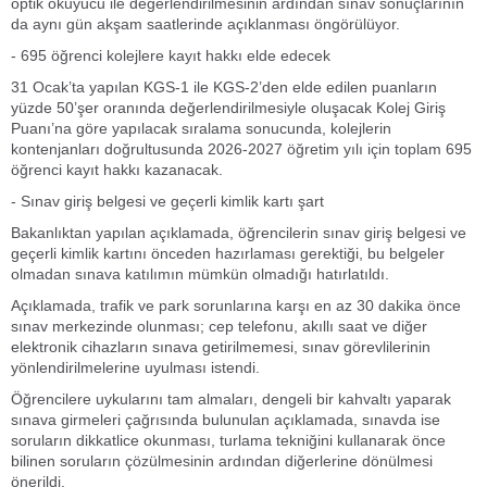
optik okuyucu ile değerlendirilmesinin ardından sınav sonuçlarının
da aynı gün akşam saatlerinde açıklanması öngörülüyor.
- 695 öğrenci kolejlere kayıt hakkı elde edecek
31 Ocak’ta yapılan KGS-1 ile KGS-2’den elde edilen puanların
yüzde 50’şer oranında değerlendirilmesiyle oluşacak Kolej Giriş
Puanı’na göre yapılacak sıralama sonucunda, kolejlerin
kontenjanları doğrultusunda 2026-2027 öğretim yılı için toplam 695
öğrenci kayıt hakkı kazanacak.
- Sınav giriş belgesi ve geçerli kimlik kartı şart
Bakanlıktan yapılan açıklamada, öğrencilerin sınav giriş belgesi ve
geçerli kimlik kartını önceden hazırlaması gerektiği, bu belgeler
olmadan sınava katılımın mümkün olmadığı hatırlatıldı.
Açıklamada, trafik ve park sorunlarına karşı en az 30 dakika önce
sınav merkezinde olunması; cep telefonu, akıllı saat ve diğer
elektronik cihazların sınava getirilmemesi, sınav görevlilerinin
yönlendirilmelerine uyulması istendi.
Öğrencilere uykularını tam almaları, dengeli bir kahvaltı yaparak
sınava girmeleri çağrısında bulunulan açıklamada, sınavda ise
soruların dikkatlice okunması, turlama tekniğini kullanarak önce
bilinen soruların çözülmesinin ardından diğerlerine dönülmesi
önerildi.