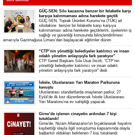
GÜÇ-SEN: Silo kazasına benzer bir felaketle karşı
karşıya kalınmaması adına harekete geçtik
GÜÇ-SEN, Toprak Ürünleri Kurumu’na (TÜK) ait
silodakine benzer bir felaketle karşı karşıya
kalınmaması adına harekete geçtiklerini, üyelerinin iş
sağlığı ve güvenliği konusunda bilinçlendirilmesi
amacıyla Gazimağusa Limanı’dan başlayacak eğitimler düzen
“CTP’nin yönettiği belediyeler katılımcı ve insan
odaklı yönetim anlayışıyla fark yaratıyor”
CTP Genel Başkanı Sıla Usar İncirli, “CTP’nin
yönettiği belediyeler katılımcı ve insan odaklı
yönetim anlayışıyla fark yaratıyor” dedi.
İskele, Uluslararası Yarı Maraton Parkuruna
kavuştu
Uluslararası standartlarda onaylanan parkur, 27
Eylül’de ilk kez düzenlenecek İskele Uluslararası
Yarı Maratonu’na ev sahipliği yapacak.
Girne’de işlenen cinayetin ardından 7 kişi
tutuklandı!
Girne'de, Nizam Allanazarov'un bıçaklanarak hayatını
kaybettiği olayla ilgili soruşturma kapsamında olayla
bağlantılı oldukları belirlenen 7 kişi tutuklandı.