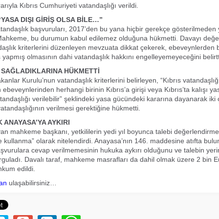
ıyla Kıbrıs Cumhuriyeti vatandaşlığı verildi.
YASA DIŞI GİRİŞ OLSA BİLE…”
tandaşlık başvuruları, 2017’den bu yana hiçbir gerekçe gösterilmeden 
. Mahkeme, bu durumun kabul edilemez olduğuna hükmetti. Davayı değe
daşlık kriterlerini düzenleyen mevzuata dikkat çekerek, ebeveynlerden bi
iş yapmış olmasının dahi vatandaşlık hakkını engelleyemeyeceğini belirtt
 SAĞLADIKLARINA HÜKMETTİ
nlar Kurulu’nun vatandaşlık kriterlerini belirleyen, “Kıbrıs vatandaşl
n ebeveynlerinden herhangi birinin Kıbrıs’a girişi veya Kıbrıs’ta kalışı ya
atandaşlığı verilebilir” şeklindeki yasa gücündeki kararına dayanarak iki
atandaşlığının verilmesi gerektiğine hükmetti.
K ANAYASA’YA AYKIRI
yan mahkeme başkanı, yetkililerin yedi yıl boyunca talebi değerlendirm
e kullanma” olarak nitelendirdi. Anayasa’nın 146. maddesine atıfta bul
urulara cevap verilmemesinin hukuka aykırı olduğunu ve talebin yerin
urguladı. Davalı taraf, mahkeme masrafları da dahil olmak üzere 2 bin
kum edildi.
an
ulaşabilirsiniz…