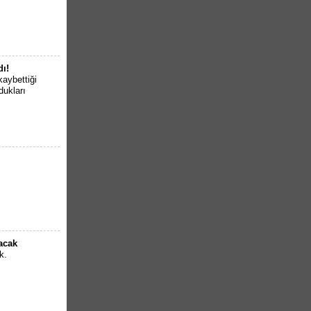
dı!
kaybettiği
dukları
lacak
k.