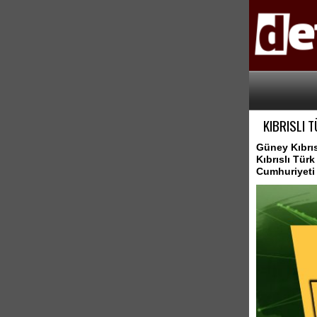
KIBRISLI 
Güney Kıbrıs
Kıbrıslı Tür
Cumhuriyeti 