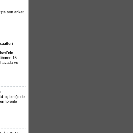
İşte son anket
saatleri
resi’nin
tibaren 15
k havada ve
ı
. iş birliğinde
en törenle