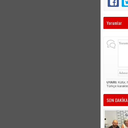
Yorumlar
UYARI:
Küfür, h
Türkçe karakte
SON DAKİKA