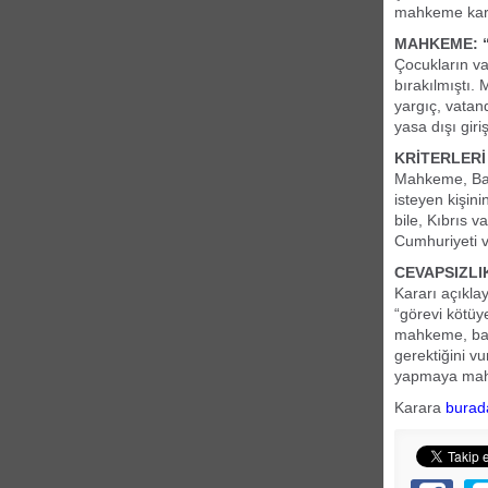
mahkeme karar
MAHKEME: “
Çocukların va
bırakılmıştı
yargıç, vatan
yasa dışı gir
KRİTERLERİ
Mahkeme, Baka
isteyen kişini
bile, Kıbrıs v
Cumhuriyeti v
CEVAPSIZLI
Kararı açıkla
“görevi kötüy
mahkeme, başv
gerektiğini v
yapmaya mah
Karara
burad