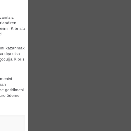
yanıtsız
rlendiren
rinin Kıbrıs’a
i.
ığını kazanmak
sa dışı olsa
 çocuğa Kıbrıs
emesini
unan
e getirilmesi
 Euro ödeme