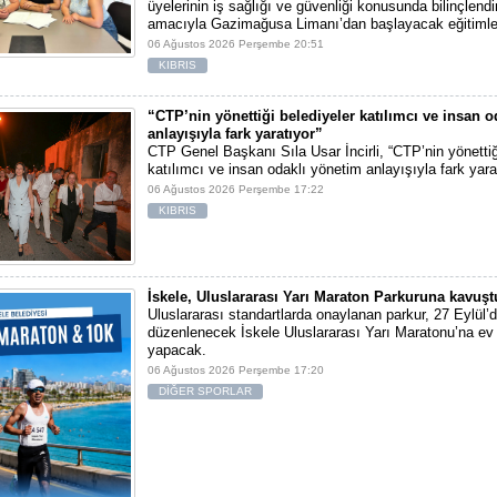
üyelerinin iş sağlığı ve güvenliği konusunda bilinçlendi
amacıyla Gazimağusa Limanı’dan başlayacak eğitimle
06 Ağustos 2026 Perşembe 20:51
KIBRIS
“CTP’nin yönettiği belediyeler katılımcı ve insan 
anlayışıyla fark yaratıyor”
CTP Genel Başkanı Sıla Usar İncirli, “CTP’nin yönettiğ
katılımcı ve insan odaklı yönetim anlayışıyla fark yara
06 Ağustos 2026 Perşembe 17:22
KIBRIS
İskele, Uluslararası Yarı Maraton Parkuruna kavuşt
Uluslararası standartlarda onaylanan parkur, 27 Eylül’d
düzenlenecek İskele Uluslararası Yarı Maratonu’na ev 
yapacak.
06 Ağustos 2026 Perşembe 17:20
DİĞER SPORLAR