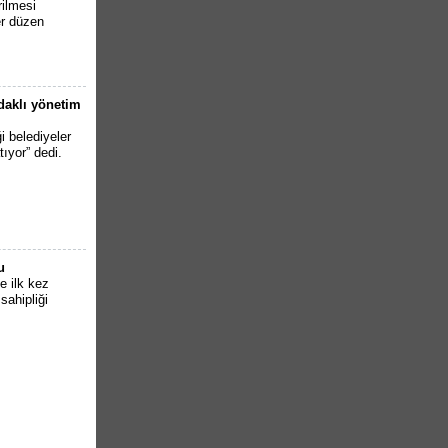
rilmesi
r düzen
odaklı yönetim
i belediyeler
tıyor” dedi.
u
e ilk kez
sahipliği