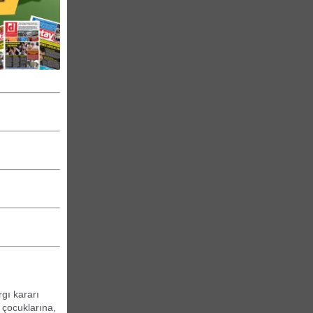
rgı kararı
n çocuklarına,