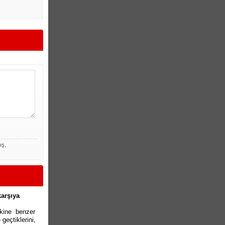
ış,
karşıya
akine benzer
geçtiklerini,