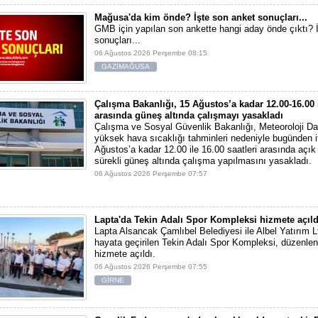
Mağusa'da kim önde? İşte son anket sonuçları...
GMB için yapılan son ankette hangi aday önde çıktı? 
sonuçları...
06 Ağustos 2026 Perşembe 08:15
GAZİMAĞUSA
Çalışma Bakanlığı, 15 Ağustos’a kadar 12.00-16.00 
arasında güneş altında çalışmayı yasakladı
Çalışma ve Sosyal Güvenlik Bakanlığı, Meteoroloji Dai
yüksek hava sıcaklığı tahminleri nedeniyle bugünden i
Ağustos’a kadar 12.00 ile 16.00 saatleri arasında açı
sürekli güneş altında çalışma yapılmasını yasakladı.
06 Ağustos 2026 Perşembe 07:57
Lapta'da Tekin Adalı Spor Kompleksi hizmete açıld
Lapta Alsancak Çamlıbel Belediyesi ile Albel Yatırım Ltd
hayata geçirilen Tekin Adalı Spor Kompleksi, düzenlen
hizmete açıldı.
06 Ağustos 2026 Perşembe 07:55
GİRNE