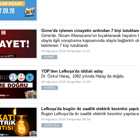
Girne’de işlenen cinayetin ardından 7 kişi tutuklan
Girne'de, Nizam Allanazarov'un bıçaklanarak hayatını 
olayla ilgili soruşturma kapsamında olayla bağlantılı ol
belirlenen 7 kişi tutuklandı.
06 Ağustos 2026 Perşembe 13:11
GİRNE
YDP'den Lefkoşa'da iddialı aday
Dr. Özkul Haraç, 1992 yılında Hatay’da doğdu.
06 Ağustos 2026 Perşembe 13:09
KIBRIS
Lefkoşa'da bugün iki saatlik elektrik kesintisi yapı
Bugün Lefkoşa’da iki saatlik elektrik kesintisi yapılaca
06 Ağustos 2026 Perşembe 08:59
LEFKOŞA