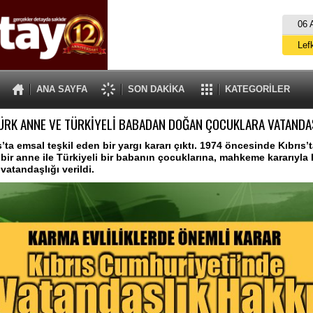
06 
Lef
M
ANA SAYFA
SON DAKİKA
KATEGORİLER
Gü
TÜRK ANNE VE TÜRKİYELİ BABADAN DOĞAN ÇOCUKLARA VATANDAŞ
İ
İs
’ta emsal teşkil eden bir yargı kararı çıktı. 1974 öncesinde Kıbrıs’
k bir anne ile Türkiyeli bir babanın çocuklarına, mahkeme kararıyla 
A
vatandaşlığı verildi.