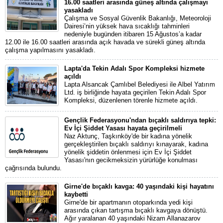
16.00 saatleri arasında güneş altında çalışmayı
yasakladı
Çalışma ve Sosyal Güvenlik Bakanlığı, Meteoroloji
Dairesi’nin yüksek hava sıcaklığı tahminleri
nedeniyle bugünden itibaren 15 Ağustos’a kadar
12.00 ile 16.00 saatleri arasında açık havada ve sürekli güneş altında
çalışma yapılmasını yasakladı.
Lapta'da Tekin Adalı Spor Kompleksi hizmete
açıldı
Lapta Alsancak Çamlıbel Belediyesi ile Albel Yatırım
Ltd. iş birliğinde hayata geçirilen Tekin Adalı Spor
Kompleksi, düzenlenen törenle hizmete açıldı.
Gençlik Federasyonu'ndan bıçaklı saldırıya tepki:
Ev İçi Şiddet Yasası hayata geçirilmeli
Naz Aktunç, Taşkınköy'de bir kadına yönelik
gerçekleştirilen bıçaklı saldırıyı kınayarak, kadına
yönelik şiddetin önlenmesi için Ev İçi Şiddet
Yasası'nın gecikmeksizin yürürlüğe konulması
çağrısında bulundu.
Girne'de bıçaklı kavga: 40 yaşındaki kişi hayatını
kaybetti
Girne'de bir apartmanın otoparkında yedi kişi
arasında çıkan tartışma bıçaklı kavgaya dönüştü.
Ağır yaralanan 40 yaşındaki Nizam Allanazarov