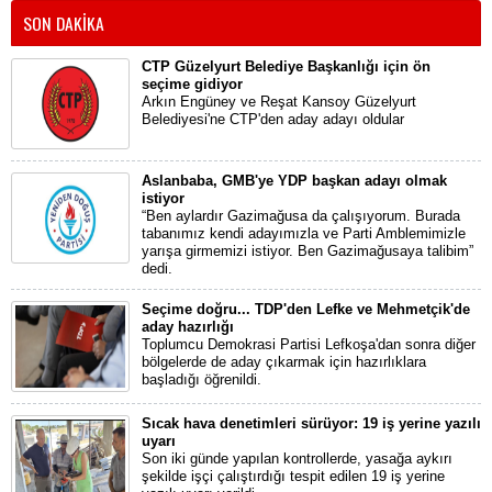
SON DAKİKA
CTP Güzelyurt Belediye Başkanlığı için ön
seçime gidiyor
Arkın Engüney ve Reşat Kansoy Güzelyurt
Belediyesi'ne CTP'den aday adayı oldular
Aslanbaba, GMB'ye YDP başkan adayı olmak
istiyor
“Ben aylardır Gazimağusa da çalışıyorum. Burada
tabanımız kendi adayımızla ve Parti Amblemimizle
yarışa girmemizi istiyor. Ben Gazimağusaya talibim”
dedi.
Seçime doğru... TDP'den Lefke ve Mehmetçik'de
aday hazırlığı
Toplumcu Demokrasi Partisi Lefkoşa'dan sonra diğer
bölgelerde de aday çıkarmak için hazırlıklara
başladığı öğrenildi.
Sıcak hava denetimleri sürüyor: 19 iş yerine yazılı
uyarı
Son iki günde yapılan kontrollerde, yasağa aykırı
şekilde işçi çalıştırdığı tespit edilen 19 iş yerine