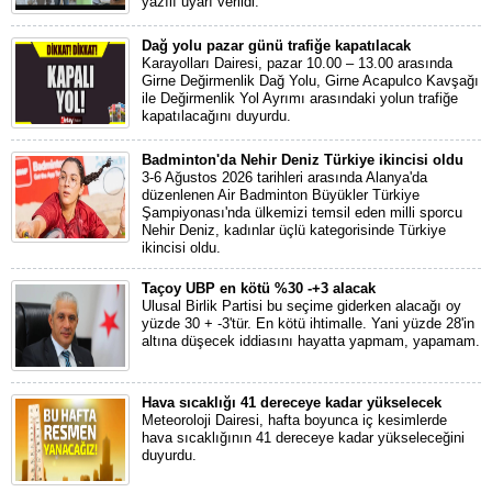
yazılı uyarı verildi.
Dağ yolu pazar günü trafiğe kapatılacak
Karayolları Dairesi, pazar 10.00 – 13.00 arasında
Girne Değirmenlik Dağ Yolu, Girne Acapulco Kavşağı
ile Değirmenlik Yol Ayrımı arasındaki yolun trafiğe
kapatılacağını duyurdu.
Badminton'da Nehir Deniz Türkiye ikincisi oldu
3-6 Ağustos 2026 tarihleri arasında Alanya'da
düzenlenen Air Badminton Büyükler Türkiye
Şampiyonası'nda ülkemizi temsil eden milli sporcu
Nehir Deniz, kadınlar üçlü kategorisinde Türkiye
ikincisi oldu.
Taçoy UBP en kötü %30 -+3 alacak
Ulusal Birlik Partisi bu seçime giderken alacağı oy
yüzde 30 + -3'tür. En kötü ihtimalle. Yani yüzde 28'in
altına düşecek iddiasını hayatta yapmam, yapamam.
Hava sıcaklığı 41 dereceye kadar yükselecek
Meteoroloji Dairesi, hafta boyunca iç kesimlerde
hava sıcaklığının 41 dereceye kadar yükseleceğini
duyurdu.