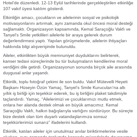
Hotel’de düzenledi. 12-13 Eylül tarihlerinde gerçekleştirilen etkinliğe
107 vakıf üyesi katılım gösterdi.
Etkinliğin amacı, çocukların ve ailelerinin sosyal ve psikolojik
motivasyonlarını artırmak, aynı zamanda okul öncesi moral desteği
sağlamaktı. Organizasyon kapsamında, Kemal Saraçoğlu Vakfı ve
Tanyel’s Smile yetkilileri ailelerle bir araya gelerek durum
değerlendirmesi yaptı. Yapılan görüşmelerde, ailelerin ihtiyaçları
hakkında bilgi alışverişinde bulunuldu.
Aileler, etkinlikten büyük memnuniyet duyduklarını belirterek,
kanser tedavi süreçlerinde bu tür buluşmaların kendilerine moral
verdiğini dile getirdi. Organizasyonun sonunda birçok aile arasında
duygusal anlar yaşandı.
Etkinlik, toplu fotoğraf çekimi ile son buldu. Vakıf Mütevelli Heyeti
Başkanı Hüseyin Özün Yamaç, Tanyel’s Smile Kurucuları'na altı
yıllık iş birliği için teşekkür ederek, bu iş birliğini plaket takdimiyle
taçlandırdı. Yamaç, “Ailelerimizi ve çocuklarımızı mutlu etmek,
onlara her alanda destek olmak en büyük amacımız. Kemal
Saraçoğlu Vakfı, halkın bağışlarıyla varlığını sürdürüyor. Bu süreçte
bize destek olan tüm duyarlı vatandaşlarımıza sonsuz
teşekkürlerimizi sunarız” ifadelerini kullandı.
Etkinlik, katılan aileler için unutulmaz anılar biriktirmelerine vesile
olurken, aynı zamanda toplumda kanserle mücadelede dayanışma