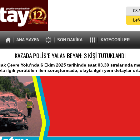
08 
Lef
M
ANA SAYFA
SON DAKİKA
KATEGORİLER
Gü
KAZADA POLİS’E YALAN BEYAN: 3 KİŞİ TUTUKLANDI
İ
İs
ak Çevre Yolu’nda 6 Ekim 2025 tarihinde saat 03.30 sıralarında 
yla ilgili yürütülen ileri soruşturmada, olayla ilgili yeni detaylar ort
A