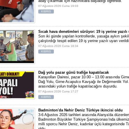
aday çıkarmak için hazırlıklara başladığı öğrenildi.
07 Ağustos 2026 Cuma 19:03
KIBRIS
Sıcak hava denetimleri sürüyor: 19 iş yerine yazılı 
Son iki günde yapılan kontrollerde, yasağa aykırı şekil
çalıştırdığı tespit edilen 19 iş yerine yazılı uyarı verildi
07 Ağustos 2026 Cuma 18:34
KIBRIS
Dağ yolu pazar günü trafiğe kapatılacak
Karayolları Dairesi, pazar 10.00 – 13.00 arasında Girn
Dağ Yolu, Girne Acapulco Kavşağı ile Değirmenlik Yol
arasındaki yolun trafiğe kapatılacağını duyurdu.
07 Ağustos 2026 Cuma 17:27
KIBRIS
Badminton'da Nehir Deniz Türkiye ikincisi oldu
3-6 Ağustos 2026 tarihleri arasında Alanya'da düzenlen
Badminton Büyükler Türkiye Şampiyonası'nda ülkemiz
milli sporcu Nehir Deniz, kadınlar üçlü kategorisinde Tü
oldu.