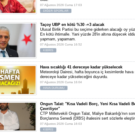
07 Ağustos 2026 Cuma 17:03
DİĞER SPORLAR
Taçoy UBP en kötü %30 -+3 alacak
Ulusal Birlik Partisi bu seçime giderken alacağı oy yüz
En kötü ihtimalle. Yani yüzde 28'in altına düşecek iddi
yapmam, yapamam.
07 Ağustos 2026 Cuma 16:52
KIBRIS
Hava sıcaklığı 41 dereceye kadar yükselecek
Meteoroloji Dairesi, hafta boyunca iç kesimlerde hava 
dereceye kadar yükseleceğini duyurdu.
07 Ağustos 2026 Cuma 16:04
HAVA DURUMU
Ongun Talat: "Kısa Vadeli Borç, Yeni Kısa Vadeli B
Çevriliyor"
CTP Milletvekili Ongun Talat, Maliye Bakanlığı'nın son
Borçlanma Senedi (DİBS) ihalesini sert sözlerle eleştir
07 Ağustos 2026 Cuma 16:03
KIBRIS