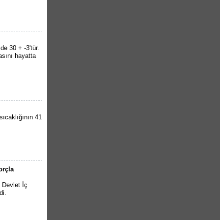
de 30 + -3'tür.
asını hayatta
sıcaklığının 41
orçla
 Devlet İç
di.