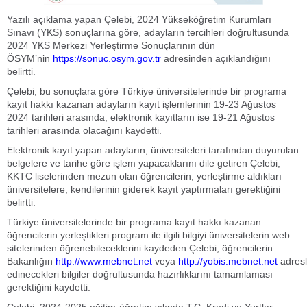
Yazılı açıklama yapan Çelebi, 2024 Yükseköğretim Kurumları
Sınavı (YKS) sonuçlarına göre, adayların tercihleri doğrultusunda
2024 YKS Merkezi Yerleştirme Sonuçlarının dün
ÖSYM’nin
https://sonuc.osym.gov.tr
adresinden açıklandığını
belirtti.
Çelebi, bu sonuçlara göre Türkiye üniversitelerinde bir programa
kayıt hakkı kazanan adayların kayıt işlemlerinin 19-23 Ağustos
2024 tarihleri arasında, elektronik kayıtların ise 19-21 Ağustos
tarihleri arasında olacağını kaydetti.
Elektronik kayıt yapan adayların, üniversiteleri tarafından duyurulan
belgelere ve tarihe göre işlem yapacaklarını dile getiren Çelebi,
KKTC liselerinden mezun olan öğrencilerin, yerleştirme aldıkları
üniversitelere, kendilerinin giderek kayıt yaptırmaları gerektiğini
belirtti.
Türkiye üniversitelerinde bir programa kayıt hakkı kazanan
öğrencilerin yerleştikleri program ile ilgili bilgiyi üniversitelerin web
sitelerinden öğrenebileceklerini kaydeden Çelebi, öğrencilerin
Bakanlığın
http://www.mebnet.net
veya
http://yobis.mebnet.net
adresl
edinecekleri bilgiler doğrultusunda hazırlıklarını tamamlaması
gerektiğini kaydetti.