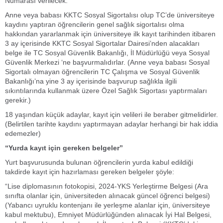
Numarası verilecek.
Anne veya babası KKTC Sosyal Sigortalısı olup TC’de üniversiteye
kaydını yaptıran öğrencilerin genel sağlık sigortalısı olma
hakkından yararlanmak için üniversiteye ilk kayıt tarihinden itibaren
3 ay içerisinde KKTC Sosyal Sigortalar Dairesi’nden alacakları
belge ile TC Sosyal Güvenlik Bakanlığı, İl Müdürlüğü veya Sosyal
Güvenlik Merkezi ‘ne başvurmalıdırlar. (Anne veya babası Sosyal
Sigortalı olmayan öğrencilerin TC Çalışma ve Sosyal Güvenlik
Bakanlığı’na yine 3 ay içerisinde başvurup sağlıkla ilgili
sıkıntılarında kullanmak üzere Özel Sağlık Sigortası yaptırmaları
gerekir.)
18 yaşından küçük adaylar, kayıt için velileri ile beraber gitmelidirler.
(Belirtilen tarihte kaydını yaptırmayan adaylar herhangi bir hak iddia
edemezler)
“Yurda kayıt için gereken belgeler”
Yurt başvurusunda bulunan öğrencilerin yurda kabul edildiği
takdirde kayıt için hazırlaması gereken belgeler şöyle:
“Lise diplomasının fotokopisi, 2024-YKS Yerleştirme Belgesi (Ara
sınıfta olanlar için, üniversiteden alınacak güncel öğrenci belgesi)
(Yabancı uyruklu kontenjanı ile yerleşme alanlar için, üniversiteye
kabul mektubu), Emniyet Müdürlüğünden alınacak İyi Hal Belgesi,