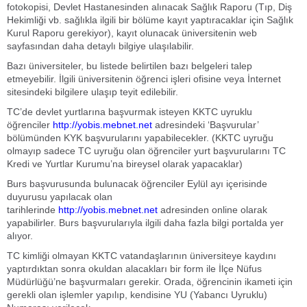
fotokopisi, Devlet Hastanesinden alınacak Sağlık Raporu (Tıp, Diş
Hekimliği vb. sağlıkla ilgili bir bölüme kayıt yaptıracaklar için Sağlık
Kurul Raporu gerekiyor), kayıt olunacak üniversitenin web
sayfasından daha detaylı bilgiye ulaşılabilir.
Bazı üniversiteler, bu listede belirtilen bazı belgeleri talep
etmeyebilir. İlgili üniversitenin öğrenci işleri ofisine veya İnternet
sitesindeki bilgilere ulaşıp teyit edilebilir.
TC’de devlet yurtlarına başvurmak isteyen KKTC uyruklu
öğrenciler
http://yobis.mebnet.net
adresindeki ‘Başvurular’
bölümünden KYK başvurularını yapabilecekler. (KKTC uyruğu
olmayıp sadece TC uyruğu olan öğrenciler yurt başvurularını TC
Kredi ve Yurtlar Kurumu’na bireysel olarak yapacaklar)
Burs başvurusunda bulunacak öğrenciler Eylül ayı içerisinde
duyurusu yapılacak olan
tarihlerinde
http://yobis.mebnet.net
adresinden online olarak
yapabilirler. Burs başvurularıyla ilgili daha fazla bilgi portalda yer
alıyor.
TC kimliği olmayan KKTC vatandaşlarının üniversiteye kaydını
yaptırdıktan sonra okuldan alacakları bir form ile İlçe Nüfus
Müdürlüğü’ne başvurmaları gerekir. Orada, öğrencinin ikameti için
gerekli olan işlemler yapılıp, kendisine YU (Yabancı Uyruklu)