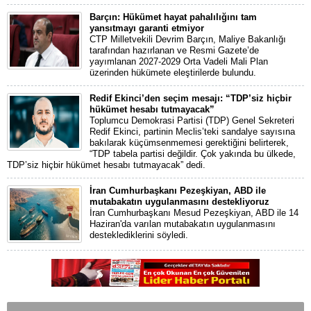
Barçın: Hükümet hayat pahalılığını tam
yansıtmayı garanti etmiyor
CTP Milletvekili Devrim Barçın, Maliye Bakanlığı
tarafından hazırlanan ve Resmi Gazete’de
yayımlanan 2027-2029 Orta Vadeli Mali Plan
üzerinden hükümete eleştirilerde bulundu.
Redif Ekinci’den seçim mesajı: “TDP’siz hiçbir
hükümet hesabı tutmayacak”
Toplumcu Demokrasi Partisi (TDP) Genel Sekreteri
Redif Ekinci, partinin Meclis’teki sandalye sayısına
bakılarak küçümsenmemesi gerektiğini belirterek,
“TDP tabela partisi değildir. Çok yakında bu ülkede,
TDP’siz hiçbir hükümet hesabı tutmayacak” dedi.
İran Cumhurbaşkanı Pezeşkiyan, ABD ile
mutabakatın uygulanmasını destekliyoruz
İran Cumhurbaşkanı Mesud Pezeşkiyan, ABD ile 14
Haziran'da varılan mutabakatın uygulanmasını
desteklediklerini söyledi.