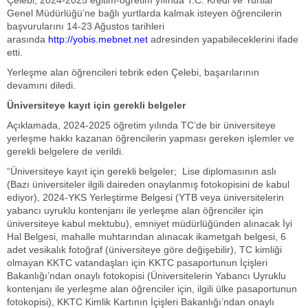
Çelebi, 2024-2025 eğitim-öğretim yılında T.C. Kredi ve Yurtlar
Genel Müdürlüğü’ne bağlı yurtlarda kalmak isteyen öğrencilerin
başvurularını 14-23 Ağustos tarihleri
arasında
http://yobis.mebnet.net
adresinden yapabileceklerini ifade
etti.
Yerleşme alan öğrencileri tebrik eden Çelebi, başarılarının
devamını diledi.
Üniversiteye kayıt için gerekli belgeler
Açıklamada, 2024-2025 öğretim yılında TC’de bir üniversiteye
yerleşme hakkı kazanan öğrencilerin yapması gereken işlemler ve
gerekli belgelere de verildi.
“Üniversiteye kayıt için gerekli belgeler; Lise diplomasının aslı
(Bazı üniversiteler ilgili daireden onaylanmış fotokopisini de kabul
ediyor), 2024-YKS Yerleştirme Belgesi (YTB veya üniversitelerin
yabancı uyruklu kontenjanı ile yerleşme alan öğrenciler için
üniversiteye kabul mektubu), emniyet müdürlüğünden alınacak İyi
Hal Belgesi, mahalle muhtarından alınacak ikametgah belgesi, 6
adet vesikalık fotoğraf (üniversiteye göre değişebilir), TC kimliği
olmayan KKTC vatandaşları için KKTC pasaportunun İçişleri
Bakanlığı’ndan onaylı fotokopisi (Üniversitelerin Yabancı Uyruklu
kontenjanı ile yerleşme alan öğrenciler için, ilgili ülke pasaportunun
fotokopisi), KKTC Kimlik Kartının İçişleri Bakanlığı’ndan onaylı