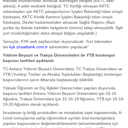
mahalle muhtarından alınacak İkametgah Belgesi (KKTC’deki
adresi), 4 adet vesikalık fotoğraf, TC Kimliği olmayan KKTC
vatandaşları için KKTC pasaportunun İçişleri Bakanlığı’ndan onaylı
fotokopisi, KKTC Kimlik Kartının İçişleri Bakanlığı’ndan onaylı
fotokopisi, Devlet hastanesinden alınacak Sağlık Raporu (Bazı
yurtlar bu listede belirtilen belgelerin tümünü talep etmeyebilir. İlgili
yurt müdürlüğünden daha detaylı bilgiye ulaşılabilir.)
Sonuçlar, KYK web sayfasından duyurulacak. Yurt ödemeleri
ise
kyk.ziraatbank.com.tr
adresinden yapılacak”
Yıldırım Beyazıt ve Trakya Üniversiteleri ile YTB kontenjan
başvuru tarihleri açıklandı
TC Ankara Yıldırım Beyazıt Üniversitesi, TC Trakya Üniversitesi ve
YTB (Yurtdışı Türkler ve Akraba Toplulukları Başkanlığı) kontenjan
başvurularının yarın itibarıyla başlayacağı bildirildi.
Yüksek Öğrenim ve Dış İlişkiler Dairesi’nden yapılan duyuruda,
başvuru tarihleri Ankara Yıldırım Beyazıt Üniversitesi için 15-16
Ağustos, Trakya Üniversitesi için 15-16-19 Ağustos, YTB için 15-16-
19-20 Ağustos olarak açıklandı.
İmzalanan iş birliği protokolleri ve mutabakat zaptı kapsamında; A-
Level sonuçlarına sahip öğrencilere ayrılan özel kontenjanlara
yapılan başvuruların değerlendirilmesinin tamamlanabilmesi için