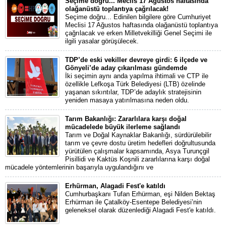
Seçime doğru... Meclis 17 Ağustos haftasında
olağanüstü toplantıya çağrılacak!
Seçime doğru... Edinilen bilgilere göre Cumhuriyet
Meclisi 17 Ağustos haftasında olağanüstü toplantıya
çağrılacak ve erken Milletvekilliği Genel Seçimi ile
ilgili yasalar görüşülecek.
TDP’de eski vekiller devreye girdi: 6 ilçede ve
Gönyeli’de aday çıkarılması gündemde
İki seçimin aynı anda yapılma ihtimali ve CTP ile
özellikle Lefkoşa Türk Belediyesi (LTB) özelinde
yaşanan sıkıntılar, TDP’de adaylık stratejisinin
yeniden masaya yatırılmasına neden oldu.
Tarım Bakanlığı: Zararlılara karşı doğal
mücadelede büyük ilerleme sağlandı
Tarım ve Doğal Kaynaklar Bakanlığı, sürdürülebilir
tarım ve çevre dostu üretim hedefleri doğrultusunda
yürütülen çalışmalar kapsamında, Asya Turunçgil
Pisillidi ve Kaktüs Koşnili zararlılarına karşı doğal
mücadele yöntemlerinin başarıyla uygulandığını ve
Erhürman, Alagadi Fest'e katıldı
Cumhurbaşkanı Tufan Erhürman, eşi Nilden Bektaş
Erhürman ile Çatalköy-Esentepe Belediyesi’nin
geleneksel olarak düzenlediği Alagadi Fest'e katıldı.