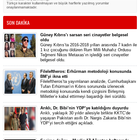
Türkçe karakter kullanılmayan ve büyük harflerle yazılmış yorumlar
onaylanmamaktadır.
SON DAKİKA
Güney Kıbrıs’ı sarsan seri cinayetler belgesel
oldu
Güney Kıbrıs’ta 2016-2018 yılları arasında 7 kadın ile
1 kız çocuğunu öldüren Rum Milli Muhafız Ordusu
Teğmeni Nikos Metaxas’ın işlediği seri cinayetler
belgesel oldu.
Fileleftheros: Erhürman metodoloji konusunda
BM’yi ikna etti
Fileleftheros’ta yayımlanan analizde, Cumhurbaşkanı
Tufan Erhürman’ın Kıbrıs sorununda izlenecek
metodoloji konusunda kendi çizgisini Birleşmiş
Milletler’e kabul ettirmeyi başardığı ileri sürüldü.
Arıklı, Dr. Bibi’nin YDP’ye katıldığını duyurdu
Arıklı, yaklaşık 30 yıldır ailesiyle birlikte KKTC’de
yaşayan Pakistan asıllı Dr. Nargis Zakaria Bibi’nin
YDP’yi tercih ettiğini açıkladı.