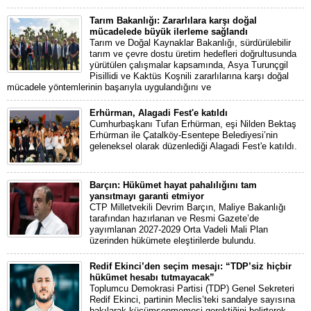
Tarım Bakanlığı: Zararlılara karşı doğal
mücadelede büyük ilerleme sağlandı
Tarım ve Doğal Kaynaklar Bakanlığı, sürdürülebilir
tarım ve çevre dostu üretim hedefleri doğrultusunda
yürütülen çalışmalar kapsamında, Asya Turunçgil
Pisillidi ve Kaktüs Koşnili zararlılarına karşı doğal
mücadele yöntemlerinin başarıyla uygulandığını ve
Erhürman, Alagadi Fest'e katıldı
Cumhurbaşkanı Tufan Erhürman, eşi Nilden Bektaş
Erhürman ile Çatalköy-Esentepe Belediyesi’nin
geleneksel olarak düzenlediği Alagadi Fest'e katıldı.
Barçın: Hükümet hayat pahalılığını tam
yansıtmayı garanti etmiyor
CTP Milletvekili Devrim Barçın, Maliye Bakanlığı
tarafından hazırlanan ve Resmi Gazete’de
yayımlanan 2027-2029 Orta Vadeli Mali Plan
üzerinden hükümete eleştirilerde bulundu.
Redif Ekinci’den seçim mesajı: “TDP’siz hiçbir
hükümet hesabı tutmayacak”
Toplumcu Demokrasi Partisi (TDP) Genel Sekreteri
Redif Ekinci, partinin Meclis’teki sandalye sayısına
bakılarak küçümsenmemesi gerektiğini belirterek,