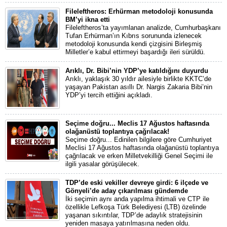
Fileleftheros: Erhürman metodoloji konusunda
BM’yi ikna etti
Fileleftheros’ta yayımlanan analizde, Cumhurbaşkanı
Tufan Erhürman’ın Kıbrıs sorununda izlenecek
metodoloji konusunda kendi çizgisini Birleşmiş
Milletler’e kabul ettirmeyi başardığı ileri sürüldü.
Arıklı, Dr. Bibi’nin YDP’ye katıldığını duyurdu
Arıklı, yaklaşık 30 yıldır ailesiyle birlikte KKTC’de
yaşayan Pakistan asıllı Dr. Nargis Zakaria Bibi’nin
YDP’yi tercih ettiğini açıkladı.
Seçime doğru... Meclis 17 Ağustos haftasında
olağanüstü toplantıya çağrılacak!
Seçime doğru... Edinilen bilgilere göre Cumhuriyet
Meclisi 17 Ağustos haftasında olağanüstü toplantıya
çağrılacak ve erken Milletvekilliği Genel Seçimi ile
ilgili yasalar görüşülecek.
TDP’de eski vekiller devreye girdi: 6 ilçede ve
Gönyeli’de aday çıkarılması gündemde
İki seçimin aynı anda yapılma ihtimali ve CTP ile
özellikle Lefkoşa Türk Belediyesi (LTB) özelinde
yaşanan sıkıntılar, TDP’de adaylık stratejisinin
yeniden masaya yatırılmasına neden oldu.