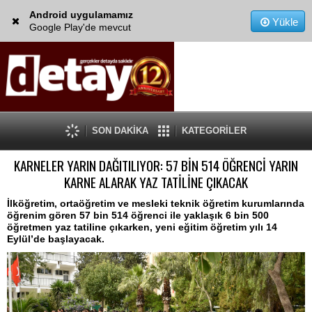
Android uygulamamız
Yükle
Google Play'de mevcut
SON DAKİKA
KATEGORİLER
KARNELER YARIN DAĞITILIYOR: 57 BİN 514 ÖĞRENCİ YARIN
KARNE ALARAK YAZ TATİLİNE ÇIKACAK
İlköğretim, ortaöğretim ve mesleki teknik öğretim kurumlarında
öğrenim gören 57 bin 514 öğrenci ile yaklaşık 6 bin 500
öğretmen yaz tatiline çıkarken, yeni eğitim öğretim yılı 14
Eylül’de başlayacak.