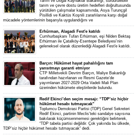
Tarım ve Doğal Kaynaklar Bakanlığı, sürdürülebilir
tarım ve çevre dostu üretim hedefleri doğrultusunda
yürütülen çalışmalar kapsamında, Asya Turunçgil
Pisillidi ve Kaktüs Koşnili zararlılarına karşı doğal
mücadele yöntemlerinin başarıyla uygulandığını ve
Erhürman, Alagadi Fest'e katıldı
Cumhurbaşkanı Tufan Erhürman, eşi Nilden Bektaş
Erhürman ile Çatalköy-Esentepe Belediyesi’nin
geleneksel olarak düzenlediği Alagadi Fest'e katıldı.
Barçın: Hükümet hayat pahalılığını tam
yansıtmayı garanti etmiyor
CTP Milletvekili Devrim Barçın, Maliye Bakanlığı
tarafından hazırlanan ve Resmi Gazete’de
yayımlanan 2027-2029 Orta Vadeli Mali Plan
üzerinden hükümete eleştirilerde bulundu.
Redif Ekinci’den seçim mesajı: “TDP’siz hiçbir
hükümet hesabı tutmayacak”
Toplumcu Demokrasi Partisi (TDP) Genel Sekreteri
Redif Ekinci, partinin Meclis’teki sandalye sayısına
bakılarak küçümsenmemesi gerektiğini belirterek,
“TDP tabela partisi değildir. Çok yakında bu ülkede,
TDP’siz hiçbir hükümet hesabı tutmayacak” dedi.