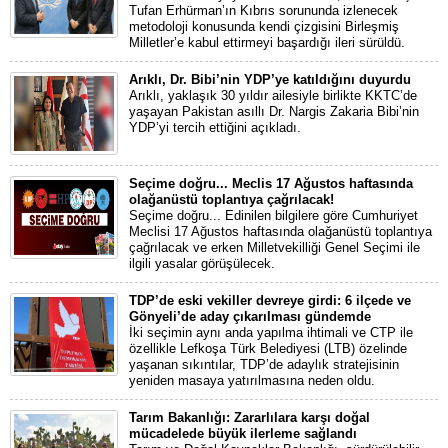
Tufan Erhürman’ın Kıbrıs sorununda izlenecek
metodoloji konusunda kendi çizgisini Birleşmiş
Milletler’e kabul ettirmeyi başardığı ileri sürüldü.
Arıklı, Dr. Bibi’nin YDP’ye katıldığını duyurdu
Arıklı, yaklaşık 30 yıldır ailesiyle birlikte KKTC’de
yaşayan Pakistan asıllı Dr. Nargis Zakaria Bibi’nin
YDP’yi tercih ettiğini açıkladı.
Seçime doğru... Meclis 17 Ağustos haftasında
olağanüstü toplantıya çağrılacak!
Seçime doğru... Edinilen bilgilere göre Cumhuriyet
Meclisi 17 Ağustos haftasında olağanüstü toplantıya
çağrılacak ve erken Milletvekilliği Genel Seçimi ile
ilgili yasalar görüşülecek.
TDP’de eski vekiller devreye girdi: 6 ilçede ve
Gönyeli’de aday çıkarılması gündemde
İki seçimin aynı anda yapılma ihtimali ve CTP ile
özellikle Lefkoşa Türk Belediyesi (LTB) özelinde
yaşanan sıkıntılar, TDP’de adaylık stratejisinin
yeniden masaya yatırılmasına neden oldu.
Tarım Bakanlığı: Zararlılara karşı doğal
mücadelede büyük ilerleme sağlandı