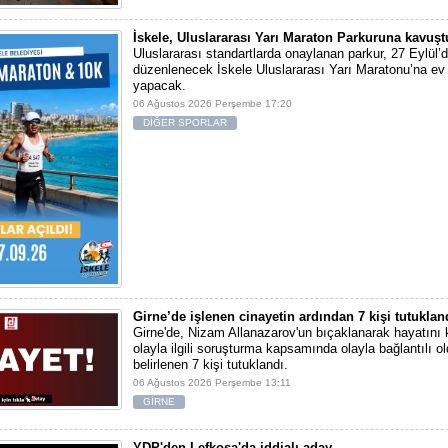
İskele, Uluslararası Yarı Maraton Parkuruna kavuşt
Uluslararası standartlarda onaylanan parkur, 27 Eylül’d
düzenlenecek İskele Uluslararası Yarı Maratonu’na ev 
yapacak.
06 Ağustos 2026 Perşembe 17:20
DİĞER SPORLAR
Girne’de işlenen cinayetin ardından 7 kişi tutuklan
Girne'de, Nizam Allanazarov'un bıçaklanarak hayatını 
olayla ilgili soruşturma kapsamında olayla bağlantılı ol
belirlenen 7 kişi tutuklandı.
06 Ağustos 2026 Perşembe 13:11
GİRNE
YDP'den Lefkoşa'da iddialı aday