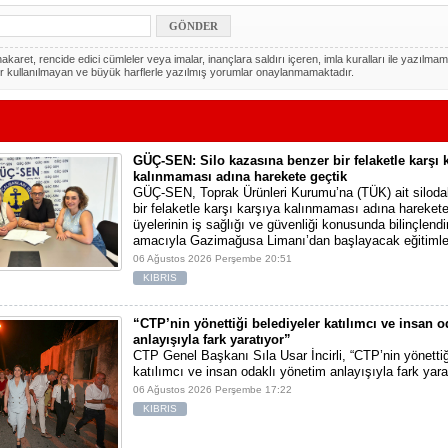
akaret, rencide edici cümleler veya imalar, inançlara saldırı içeren, imla kuralları ile yazılmam
r kullanılmayan ve büyük harflerle yazılmış yorumlar onaylanmamaktadır.
GÜÇ-SEN: Silo kazasına benzer bir felaketle karşı 
kalınmaması adına harekete geçtik
GÜÇ-SEN, Toprak Ürünleri Kurumu’na (TÜK) ait silod
bir felaketle karşı karşıya kalınmaması adına harekete 
üyelerinin iş sağlığı ve güvenliği konusunda bilinçlendi
amacıyla Gazimağusa Limanı’dan başlayacak eğitimle
06 Ağustos 2026 Perşembe 20:51
KIBRIS
“CTP’nin yönettiği belediyeler katılımcı ve insan 
anlayışıyla fark yaratıyor”
CTP Genel Başkanı Sıla Usar İncirli, “CTP’nin yönettiğ
katılımcı ve insan odaklı yönetim anlayışıyla fark yara
06 Ağustos 2026 Perşembe 17:22
KIBRIS