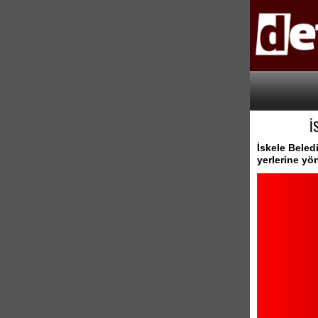
İ
İskele Beled
yerlerine yön