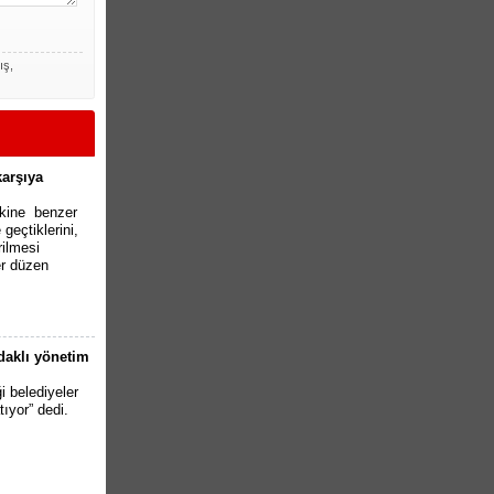
ış,
karşıya
akine benzer
geçtiklerini,
rilmesi
r düzen
odaklı yönetim
i belediyeler
tıyor” dedi.