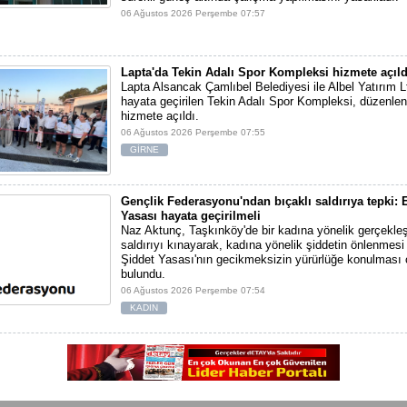
06 Ağustos 2026 Perşembe 07:57
Lapta'da Tekin Adalı Spor Kompleksi hizmete açıld
Lapta Alsancak Çamlıbel Belediyesi ile Albel Yatırım Ltd
hayata geçirilen Tekin Adalı Spor Kompleksi, düzenlen
hizmete açıldı.
06 Ağustos 2026 Perşembe 07:55
GİRNE
Gençlik Federasyonu'ndan bıçaklı saldırıya tepki: E
Yasası hayata geçirilmeli
Naz Aktunç, Taşkınköy'de bir kadına yönelik gerçekleşt
saldırıyı kınayarak, kadına yönelik şiddetin önlenmesi 
Şiddet Yasası'nın gecikmeksizin yürürlüğe konulması 
bulundu.
06 Ağustos 2026 Perşembe 07:54
KADIN