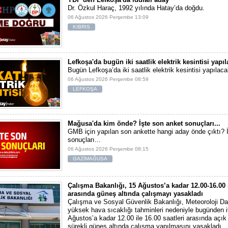
Dr. Özkul Haraç, 1992 yılında Hatay’da doğdu.
06 Ağustos 2026 Perşembe 13:09
KIBRIS
Lefkoşa'da bugün iki saatlik elektrik kesintisi yapı
Bugün Lefkoşa’da iki saatlik elektrik kesintisi yapılaca
06 Ağustos 2026 Perşembe 08:59
LEFKOŞA
Mağusa'da kim önde? İşte son anket sonuçları...
GMB için yapılan son ankette hangi aday önde çıktı? 
sonuçları...
06 Ağustos 2026 Perşembe 08:15
GAZİMAĞUSA
Çalışma Bakanlığı, 15 Ağustos’a kadar 12.00-16.00 
arasında güneş altında çalışmayı yasakladı
Çalışma ve Sosyal Güvenlik Bakanlığı, Meteoroloji Dai
yüksek hava sıcaklığı tahminleri nedeniyle bugünden i
Ağustos’a kadar 12.00 ile 16.00 saatleri arasında açı
sürekli güneş altında çalışma yapılmasını yasakladı.