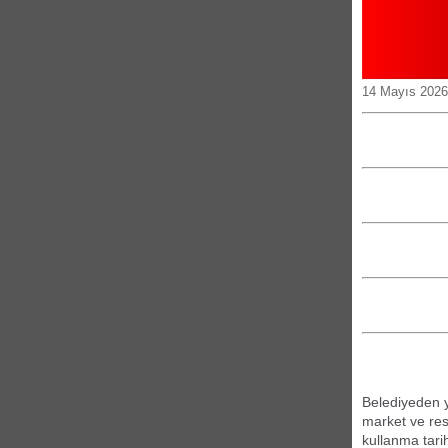
14 Mayıs 2026
Belediyeden y
market ve res
kullanma tari