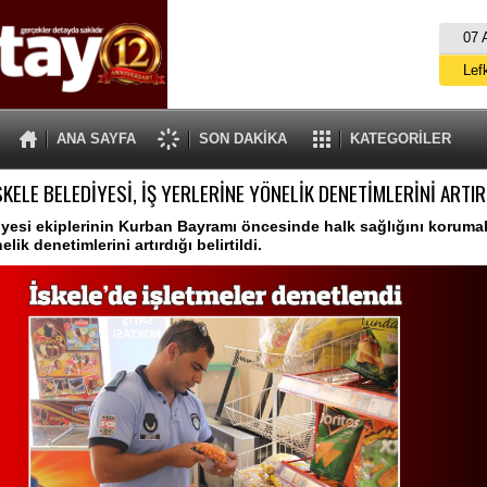
07 
Lef
M
ANA SAYFA
SON DAKİKA
KATEGORİLER
Gü
SKELE BELEDİYESİ, İŞ YERLERİNE YÖNELİK DENETİMLERİNİ ARTIR
İ
İs
iyesi ekiplerinin Kurban Bayramı öncesinde halk sağlığını koruma
elik denetimlerini artırdığı belirtildi.
A