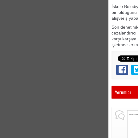
İskele Beledi
biri olduğunu
alışveriş yapa
Son denetimle
cezalandırıcı 
karşı karşıya 
işletmecileri
Yorumlar