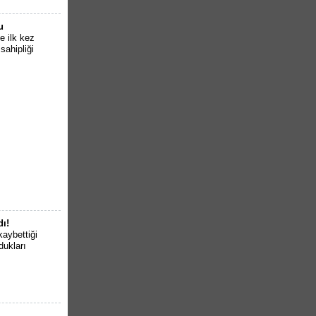
u
e ilk kez
sahipliği
dı!
kaybettiği
dukları