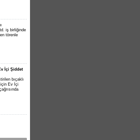
ı
. iş birliğinde
en törenle
v İçi Şiddet
irilen bıçaklı
için Ev İçi
çağrısında