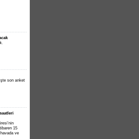
lacak
k.
İşte son anket
saatleri
resi’nin
tibaren 15
k havada ve