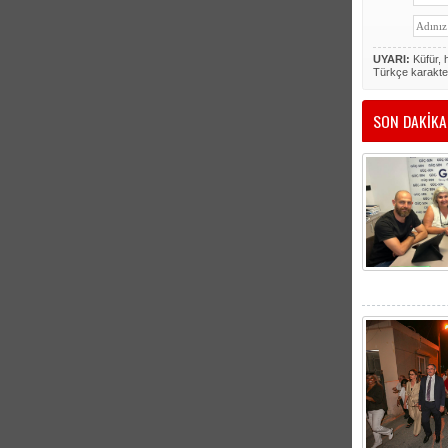
UYARI:
Küfür, h
Türkçe karakte
SON DAKİKA