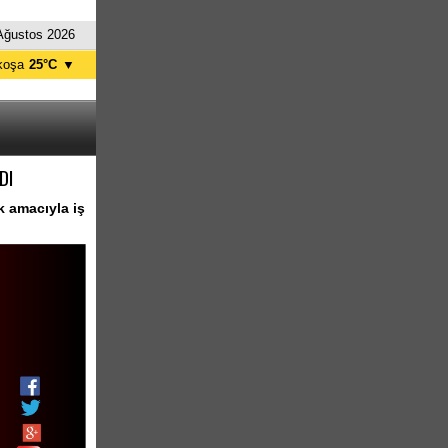
Ağustos 2026
koşa
25°C
▼
ağusa
26°C
Girne
26°C
zelyurt
24°C
DI
skele
26°C
tanbul
24°C
k amacıyla iş
nkara
27°C