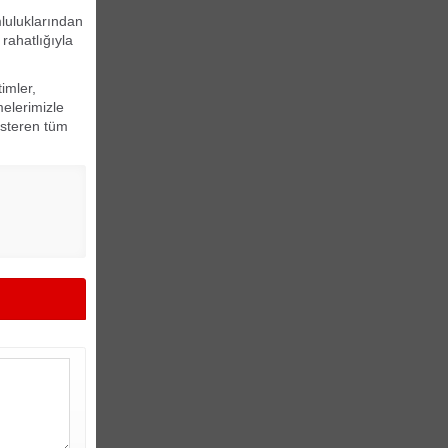
mluluklarından
rahatlığıyla
imler,
melerimizle
gösteren tüm