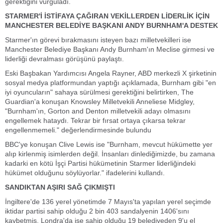
gerektiğini vurguladı.
STARMER'İ İSTİFAYA ÇAĞIRAN VEKİLLERDEN LİDERLİK İÇİN
MANCHESTER BELEDİYE BAŞKANI ANDY BURNHAM'A DESTEK
Starmer'ın görevi bırakmasını isteyen bazı milletvekilleri ise
Manchester Belediye Başkanı Andy Burnham'ın Meclise girmesi ve
liderliği devralması görüşünü paylaştı.
Eski Başbakan Yardımcısı Angela Rayner, ABD merkezli X şirketinin
sosyal medya platformundan yaptığı açıklamada, Burnham gibi "en
iyi oyuncuların" sahaya sürülmesi gerektiğini belirtirken, The
Guardian'a konuşan Knowsley Milletvekili Anneliese Midgley,
"Burnham'ın, Gorton and Denton milletvekili adayı olmasını
engellemek hataydı. Tekrar bir fırsat ortaya çıkarsa tekrar
engellenmemeli." değerlendirmesinde bulundu
BBC'ye konuşan Clive Lewis ise "Burnham, mevcut hükümette yer
alıp kirlenmiş isimlerden değil. İnsanları dinlediğimizde, bu zamana
kadarki en kötü İşçi Partisi hükümetinin Starmer liderliğindeki
hükümet olduğunu söylüyorlar." ifadelerini kullandı.
SANDIKTAN AŞIRI SAĞ ÇIKMIŞTI
İngiltere'de 136 yerel yönetimde 7 Mayıs'ta yapılan yerel seçimde
iktidar partisi sahip olduğu 2 bin 403 sandalyenin 1406'sını
kaybetmiş, Londra'da ise sahip olduğu 19 belediyeden 9'u el