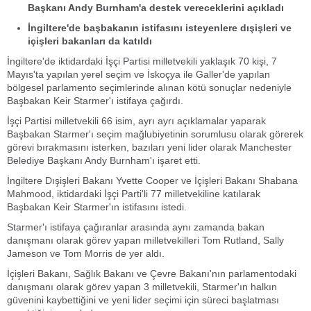
Başkanı Andy Burnham'a destek vereceklerini açıkladı
İngiltere'de başbakanın istifasını isteyenlere dışişleri ve
içişleri bakanları da katıldı
İngiltere'de iktidardaki İşçi Partisi milletvekili yaklaşık 70 kişi, 7
Mayıs'ta yapılan yerel seçim ve İskoçya ile Galler'de yapılan
bölgesel parlamento seçimlerinde alınan kötü sonuçlar nedeniyle
Başbakan Keir Starmer'ı istifaya çağırdı.
İşçi Partisi milletvekili 66 isim, ayrı ayrı açıklamalar yaparak
Başbakan Starmer'ı seçim mağlubiyetinin sorumlusu olarak görerek
görevi bırakmasını isterken, bazıları yeni lider olarak Manchester
Belediye Başkanı Andy Burnham'ı işaret etti.
İngiltere Dışişleri Bakanı Yvette Cooper ve İçişleri Bakanı Shabana
Mahmood, iktidardaki İşçi Parti'li 77 milletvekiline katılarak
Başbakan Keir Starmer'ın istifasını istedi.
Starmer'ı istifaya çağıranlar arasında aynı zamanda bakan
danışmanı olarak görev yapan milletvekilleri Tom Rutland, Sally
Jameson ve Tom Morris de yer aldı.
İçişleri Bakanı, Sağlık Bakanı ve Çevre Bakanı'nın parlamentodaki
danışmanı olarak görev yapan 3 milletvekili, Starmer'ın halkın
güvenini kaybettiğini ve yeni lider seçimi için süreci başlatması