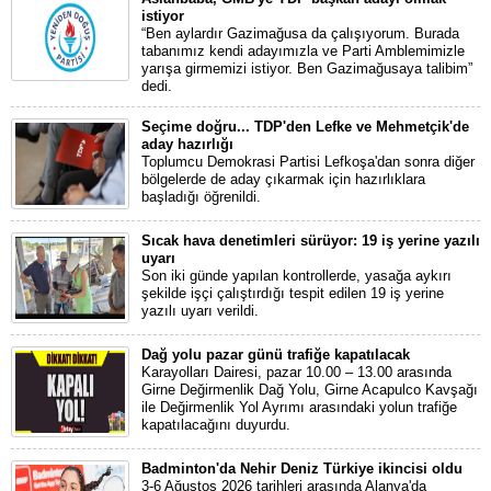
istiyor
“Ben aylardır Gazimağusa da çalışıyorum. Burada
tabanımız kendi adayımızla ve Parti Amblemimizle
yarışa girmemizi istiyor. Ben Gazimağusaya talibim”
dedi.
Seçime doğru... TDP'den Lefke ve Mehmetçik'de
aday hazırlığı
Toplumcu Demokrasi Partisi Lefkoşa'dan sonra diğer
bölgelerde de aday çıkarmak için hazırlıklara
başladığı öğrenildi.
Sıcak hava denetimleri sürüyor: 19 iş yerine yazılı
uyarı
Son iki günde yapılan kontrollerde, yasağa aykırı
şekilde işçi çalıştırdığı tespit edilen 19 iş yerine
yazılı uyarı verildi.
Dağ yolu pazar günü trafiğe kapatılacak
Karayolları Dairesi, pazar 10.00 – 13.00 arasında
Girne Değirmenlik Dağ Yolu, Girne Acapulco Kavşağı
ile Değirmenlik Yol Ayrımı arasındaki yolun trafiğe
kapatılacağını duyurdu.
Badminton'da Nehir Deniz Türkiye ikincisi oldu
3-6 Ağustos 2026 tarihleri arasında Alanya'da