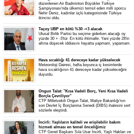
düzenlenen Air Badminton Büyükler Türkiye
Şampiyonası'nda ülkemizi temsil eden milli sporcu
Nehir Deniz, kadınlar üçlü kategorisinde Türkiye
ikincisi oldu.
Taçoy UBP en kötü %30 -+3 alacak
Ulusal Birlik Partisi bu seçime giderken alacağı oy
yüzde 30 + -3'tür. En kötü ihtimalle. Yani yüzde 28'in
altına düşecek iddiasını hayatta yapmam, yapamam.
Hava sıcaklığı 41 dereceye kadar yükselecek
Meteoroloji Dairesi, hafta boyunca iç kesimlerde
hava sıcaklığının 41 dereceye kadar yükseleceğini
duyurdu.
Ongun Talat: "Kısa Vadeli Borç, Yeni Kısa Vadeli
Borçla Çevriliyor"
CTP Milletvekili Ongun Talat, Maliye Bakanlığı'nın
son Devlet İç Borçlanma Senedi (DİBS) ihalesini sert
sözlerle eleştirdi.
İncirli: Yaşlıların kaliteli ve erişilebilir bakım
hizmeti alması en temel önceliğimiz
CTP Genel Başkanı Sıla Usar İncirli, Yaşlı Hakları ve