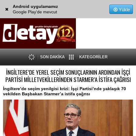
Android uygulamamız
Yükle
Google Play'de mevcut
SON DAKİKA
KATEGORİLER
İNGİLTERE’DE YEREL SEÇİM SONUÇLARININ ARDINDAN İŞÇİ
PARTİSİ MİLLETVEKİLLERİNDEN STARMER’A İSTİFA ÇAĞRISI
İngiltere’de seçim yenilgisi krizi: İşçi Partisi’nde yaklaşık 70
vekilden Başbakan Starmer’a istifa çağrısı