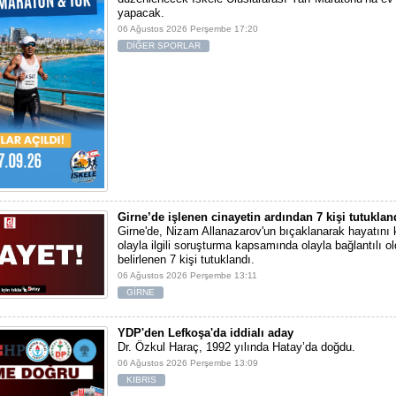
yapacak.
06 Ağustos 2026 Perşembe 17:20
DİĞER SPORLAR
Girne’de işlenen cinayetin ardından 7 kişi tutuklan
Girne'de, Nizam Allanazarov'un bıçaklanarak hayatını 
olayla ilgili soruşturma kapsamında olayla bağlantılı ol
belirlenen 7 kişi tutuklandı.
06 Ağustos 2026 Perşembe 13:11
GİRNE
YDP'den Lefkoşa'da iddialı aday
Dr. Özkul Haraç, 1992 yılında Hatay’da doğdu.
06 Ağustos 2026 Perşembe 13:09
KIBRIS