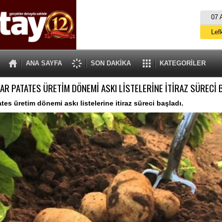
07 
Lef
M
ANA SAYFA
SON DAKİKA
KATEGORİLER
Gü
AR PATATES ÜRETİM DÖNEMİ ASKI LİSTELERİNE İTİRAZ SÜRECİ 
İ
İs
tes üretim dönemi askı listelerine itiraz süreci başladı.
A