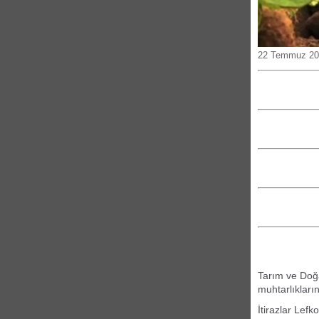
22 Temmuz 202
Tarım ve Doğ
muhtarlıkları
İtirazlar Lefk