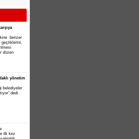
karşıya
akine benzer
geçtiklerini,
rilmesi
r düzen
odaklı yönetim
i belediyeler
tıyor” dedi.
u
e ilk kez
sahipliği