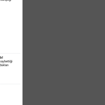
dı!
kaybettiği
dukları