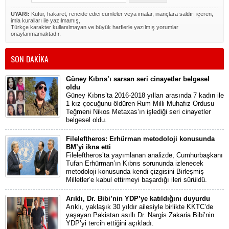
UYARI:
Küfür, hakaret, rencide edici cümleler veya imalar, inançlara saldırı içeren,
imla kuralları ile yazılmamış,
Türkçe karakter kullanılmayan ve büyük harflerle yazılmış yorumlar
onaylanmamaktadır.
SON DAKİKA
Güney Kıbrıs’ı sarsan seri cinayetler belgesel
oldu
Güney Kıbrıs’ta 2016-2018 yılları arasında 7 kadın ile
1 kız çocuğunu öldüren Rum Milli Muhafız Ordusu
Teğmeni Nikos Metaxas’ın işlediği seri cinayetler
belgesel oldu.
Fileleftheros: Erhürman metodoloji konusunda
BM’yi ikna etti
Fileleftheros’ta yayımlanan analizde, Cumhurbaşkanı
Tufan Erhürman’ın Kıbrıs sorununda izlenecek
metodoloji konusunda kendi çizgisini Birleşmiş
Milletler’e kabul ettirmeyi başardığı ileri sürüldü.
Arıklı, Dr. Bibi’nin YDP’ye katıldığını duyurdu
Arıklı, yaklaşık 30 yıldır ailesiyle birlikte KKTC’de
yaşayan Pakistan asıllı Dr. Nargis Zakaria Bibi’nin
YDP’yi tercih ettiğini açıkladı.