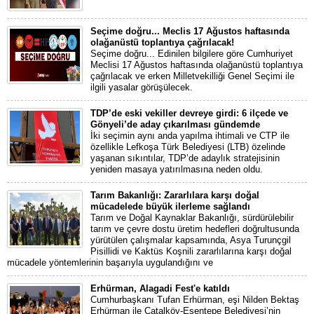
Seçime doğru... Meclis 17 Ağustos haftasında
olağanüstü toplantıya çağrılacak!
Seçime doğru... Edinilen bilgilere göre Cumhuriyet
Meclisi 17 Ağustos haftasında olağanüstü toplantıya
çağrılacak ve erken Milletvekilliği Genel Seçimi ile
ilgili yasalar görüşülecek.
TDP’de eski vekiller devreye girdi: 6 ilçede ve
Gönyeli’de aday çıkarılması gündemde
İki seçimin aynı anda yapılma ihtimali ve CTP ile
özellikle Lefkoşa Türk Belediyesi (LTB) özelinde
yaşanan sıkıntılar, TDP’de adaylık stratejisinin
yeniden masaya yatırılmasına neden oldu.
Tarım Bakanlığı: Zararlılara karşı doğal
mücadelede büyük ilerleme sağlandı
Tarım ve Doğal Kaynaklar Bakanlığı, sürdürülebilir
tarım ve çevre dostu üretim hedefleri doğrultusunda
yürütülen çalışmalar kapsamında, Asya Turunçgil
Pisillidi ve Kaktüs Koşnili zararlılarına karşı doğal
mücadele yöntemlerinin başarıyla uygulandığını ve
Erhürman, Alagadi Fest'e katıldı
Cumhurbaşkanı Tufan Erhürman, eşi Nilden Bektaş
Erhürman ile Çatalköy-Esentepe Belediyesi’nin