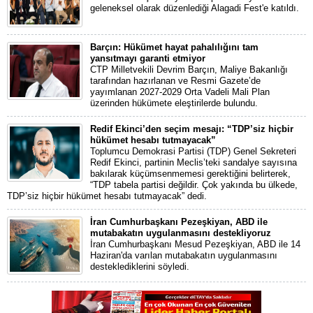
geleneksel olarak düzenlediği Alagadi Fest'e katıldı.
Barçın: Hükümet hayat pahalılığını tam
yansıtmayı garanti etmiyor
CTP Milletvekili Devrim Barçın, Maliye Bakanlığı
tarafından hazırlanan ve Resmi Gazete’de
yayımlanan 2027-2029 Orta Vadeli Mali Plan
üzerinden hükümete eleştirilerde bulundu.
Redif Ekinci’den seçim mesajı: “TDP’siz hiçbir
hükümet hesabı tutmayacak”
Toplumcu Demokrasi Partisi (TDP) Genel Sekreteri
Redif Ekinci, partinin Meclis’teki sandalye sayısına
bakılarak küçümsenmemesi gerektiğini belirterek,
“TDP tabela partisi değildir. Çok yakında bu ülkede,
TDP’siz hiçbir hükümet hesabı tutmayacak” dedi.
İran Cumhurbaşkanı Pezeşkiyan, ABD ile
mutabakatın uygulanmasını destekliyoruz
İran Cumhurbaşkanı Mesud Pezeşkiyan, ABD ile 14
Haziran'da varılan mutabakatın uygulanmasını
desteklediklerini söyledi.