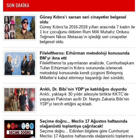
SON DAKİKA
Güney Kıbrıs’ı sarsan seri cinayetler belgesel
oldu
Güney Kıbrıs’ta 2016-2018 yılları arasında 7 kadın ile
1 kız çocuğunu öldüren Rum Milli Muhafız Ordusu
Teğmeni Nikos Metaxas’ın işlediği seri cinayetler
belgesel oldu.
Fileleftheros: Erhürman metodoloji konusunda
BM’yi ikna etti
Fileleftheros’ta yayımlanan analizde, Cumhurbaşkanı
Tufan Erhürman’ın Kıbrıs sorununda izlenecek
metodoloji konusunda kendi çizgisini Birleşmiş
Milletler’e kabul ettirmeyi başardığı ileri sürüldü.
Arıklı, Dr. Bibi’nin YDP’ye katıldığını duyurdu
Arıklı, yaklaşık 30 yıldır ailesiyle birlikte KKTC’de
yaşayan Pakistan asıllı Dr. Nargis Zakaria Bibi’nin
YDP’yi tercih ettiğini açıkladı.
Seçime doğru... Meclis 17 Ağustos haftasında
olağanüstü toplantıya çağrılacak!
Seçime doğru... Edinilen bilgilere göre Cumhuriyet
Meclisi 17 Ağustos haftasında olağanüstü toplantıya