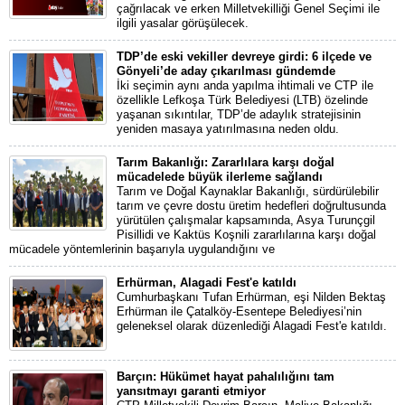
çağrılacak ve erken Milletvekilliği Genel Seçimi ile
ilgili yasalar görüşülecek.
TDP’de eski vekiller devreye girdi: 6 ilçede ve
Gönyeli’de aday çıkarılması gündemde
İki seçimin aynı anda yapılma ihtimali ve CTP ile
özellikle Lefkoşa Türk Belediyesi (LTB) özelinde
yaşanan sıkıntılar, TDP’de adaylık stratejisinin
yeniden masaya yatırılmasına neden oldu.
Tarım Bakanlığı: Zararlılara karşı doğal
mücadelede büyük ilerleme sağlandı
Tarım ve Doğal Kaynaklar Bakanlığı, sürdürülebilir
tarım ve çevre dostu üretim hedefleri doğrultusunda
yürütülen çalışmalar kapsamında, Asya Turunçgil
Pisillidi ve Kaktüs Koşnili zararlılarına karşı doğal
mücadele yöntemlerinin başarıyla uygulandığını ve
Erhürman, Alagadi Fest'e katıldı
Cumhurbaşkanı Tufan Erhürman, eşi Nilden Bektaş
Erhürman ile Çatalköy-Esentepe Belediyesi’nin
geleneksel olarak düzenlediği Alagadi Fest'e katıldı.
Barçın: Hükümet hayat pahalılığını tam
yansıtmayı garanti etmiyor