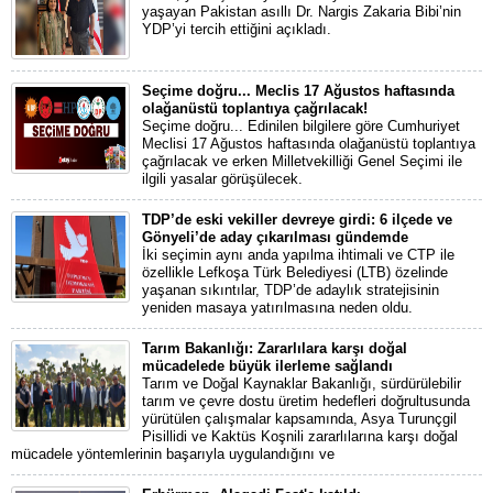
yaşayan Pakistan asıllı Dr. Nargis Zakaria Bibi’nin
YDP’yi tercih ettiğini açıkladı.
Seçime doğru... Meclis 17 Ağustos haftasında
olağanüstü toplantıya çağrılacak!
Seçime doğru... Edinilen bilgilere göre Cumhuriyet
Meclisi 17 Ağustos haftasında olağanüstü toplantıya
çağrılacak ve erken Milletvekilliği Genel Seçimi ile
ilgili yasalar görüşülecek.
TDP’de eski vekiller devreye girdi: 6 ilçede ve
Gönyeli’de aday çıkarılması gündemde
İki seçimin aynı anda yapılma ihtimali ve CTP ile
özellikle Lefkoşa Türk Belediyesi (LTB) özelinde
yaşanan sıkıntılar, TDP’de adaylık stratejisinin
yeniden masaya yatırılmasına neden oldu.
Tarım Bakanlığı: Zararlılara karşı doğal
mücadelede büyük ilerleme sağlandı
Tarım ve Doğal Kaynaklar Bakanlığı, sürdürülebilir
tarım ve çevre dostu üretim hedefleri doğrultusunda
yürütülen çalışmalar kapsamında, Asya Turunçgil
Pisillidi ve Kaktüs Koşnili zararlılarına karşı doğal
mücadele yöntemlerinin başarıyla uygulandığını ve