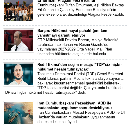
Erhürman, Alagadi Fest'e katıldı
Cumhurbaşkanı Tufan Erhürman, eşi Nilden Bektaş
Erhürman ile Çatalköy-Esentepe Belediyesi’nin
geleneksel olarak düzenlediği Alagadi Fest'e katıldı.
Barçın: Hükümet hayat pahalılığını tam
yansıtmayı garanti etmiyor
CTP Milletvekili Devrim Barçın, Maliye Bakanlığı
tarafından hazırlanan ve Resmi Gazete’de
yayımlanan 2027-2029 Orta Vadeli Mali Plan
üzerinden hükümete eleştirilerde bulundu.
Redif Ekinci’den seçim mesajı: “TDP’siz hiçbir
hükümet hesabı tutmayacak”
Toplumcu Demokrasi Partisi (TDP) Genel Sekreteri
Redif Ekinci, partinin Meclis’teki sandalye sayısına
bakılarak küçümsenmemesi gerektiğini belirterek,
“TDP tabela partisi değildir. Çok yakında bu ülkede,
TDP’siz hiçbir hükümet hesabı tutmayacak” dedi.
İran Cumhurbaşkanı Pezeşkiyan, ABD ile
mutabakatın uygulanmasını destekliyoruz
İran Cumhurbaşkanı Mesud Pezeşkiyan, ABD ile 14
Haziran'da varılan mutabakatın uygulanmasını
desteklediklerini söyledi.