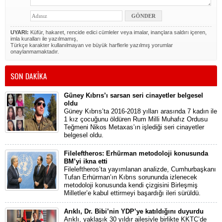
UYARI:
Küfür, hakaret, rencide edici cümleler veya imalar, inançlara saldırı içeren,
imla kuralları ile yazılmamış,
Türkçe karakter kullanılmayan ve büyük harflerle yazılmış yorumlar
onaylanmamaktadır.
SON DAKİKA
Güney Kıbrıs’ı sarsan seri cinayetler belgesel
oldu
Güney Kıbrıs’ta 2016-2018 yılları arasında 7 kadın ile
1 kız çocuğunu öldüren Rum Milli Muhafız Ordusu
Teğmeni Nikos Metaxas’ın işlediği seri cinayetler
belgesel oldu.
Fileleftheros: Erhürman metodoloji konusunda
BM’yi ikna etti
Fileleftheros’ta yayımlanan analizde, Cumhurbaşkanı
Tufan Erhürman’ın Kıbrıs sorununda izlenecek
metodoloji konusunda kendi çizgisini Birleşmiş
Milletler’e kabul ettirmeyi başardığı ileri sürüldü.
Arıklı, Dr. Bibi’nin YDP’ye katıldığını duyurdu
Arıklı, yaklaşık 30 yıldır ailesiyle birlikte KKTC’de