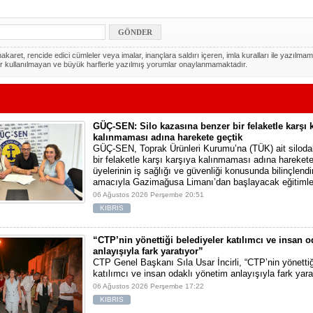
akaret, rencide edici cümleler veya imalar, inançlara saldırı içeren, imla kuralları ile yazılmam
r kullanılmayan ve büyük harflerle yazılmış yorumlar onaylanmamaktadır.
GÜÇ-SEN: Silo kazasına benzer bir felaketle karşı 
kalınmaması adına harekete geçtik
GÜÇ-SEN, Toprak Ürünleri Kurumu’na (TÜK) ait silod
bir felaketle karşı karşıya kalınmaması adına harekete 
üyelerinin iş sağlığı ve güvenliği konusunda bilinçlendi
amacıyla Gazimağusa Limanı’dan başlayacak eğitimle
06 Ağustos 2026 Perşembe 20:51
KIBRIS
“CTP’nin yönettiği belediyeler katılımcı ve insan 
anlayışıyla fark yaratıyor”
CTP Genel Başkanı Sıla Usar İncirli, “CTP’nin yönettiğ
katılımcı ve insan odaklı yönetim anlayışıyla fark yara
06 Ağustos 2026 Perşembe 17:22
KIBRIS