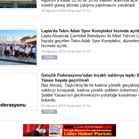
Ağustos’a kadar 12.00 ile 16.00 saatleri arasında açı
sürekli güneş altında çalışma yapılmasını yasakladı.
06 Ağustos 2026 Perşembe 07:57
Lapta'da Tekin Adalı Spor Kompleksi hizmete açıld
Lapta Alsancak Çamlıbel Belediyesi ile Albel Yatırım Ltd
hayata geçirilen Tekin Adalı Spor Kompleksi, düzenlen
hizmete açıldı.
06 Ağustos 2026 Perşembe 07:55
GİRNE
Gençlik Federasyonu'ndan bıçaklı saldırıya tepki: E
Yasası hayata geçirilmeli
Naz Aktunç, Taşkınköy'de bir kadına yönelik gerçekleşt
saldırıyı kınayarak, kadına yönelik şiddetin önlenmesi 
Şiddet Yasası'nın gecikmeksizin yürürlüğe konulması 
bulundu.
06 Ağustos 2026 Perşembe 07:54
KADIN