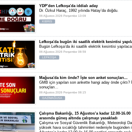
YDP'den Lefkoşa'da iddialı aday
Dr. Özkul Haraç, 1992 yılında Hatay’da doğdu.
06 Ağustos 2026 Perşembe 13:09
KIBRIS
Lefkoşa'da bugün iki saatlik elektrik kesintisi yapı
Bugün Lefkoşa’da iki saatlik elektrik kesintisi yapılaca
06 Ağustos 2026 Perşembe 08:59
LEFKOŞA
Mağusa'da kim önde? İşte son anket sonuçları...
GMB için yapılan son ankette hangi aday önde çıktı? 
sonuçları...
06 Ağustos 2026 Perşembe 08:15
GAZİMAĞUSA
Çalışma Bakanlığı, 15 Ağustos’a kadar 12.00-16.00 
arasında güneş altında çalışmayı yasakladı
Çalışma ve Sosyal Güvenlik Bakanlığı, Meteoroloji Dai
yüksek hava sıcaklığı tahminleri nedeniyle bugünden i