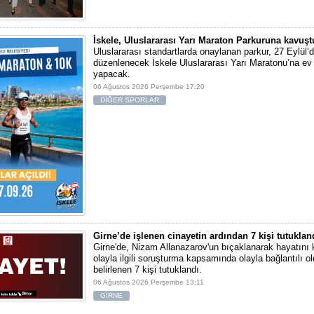
İskele, Uluslararası Yarı Maraton Parkuruna kavuşt
Uluslararası standartlarda onaylanan parkur, 27 Eylül’d
düzenlenecek İskele Uluslararası Yarı Maratonu’na ev 
yapacak.
06 Ağustos 2026 Perşembe 17:20
DİĞER SPORLAR
Girne’de işlenen cinayetin ardından 7 kişi tutuklan
Girne'de, Nizam Allanazarov'un bıçaklanarak hayatını 
olayla ilgili soruşturma kapsamında olayla bağlantılı ol
belirlenen 7 kişi tutuklandı.
06 Ağustos 2026 Perşembe 13:11
GİRNE