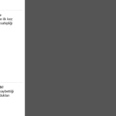
u
e ilk kez
sahipliği
dı!
kaybettiği
dukları