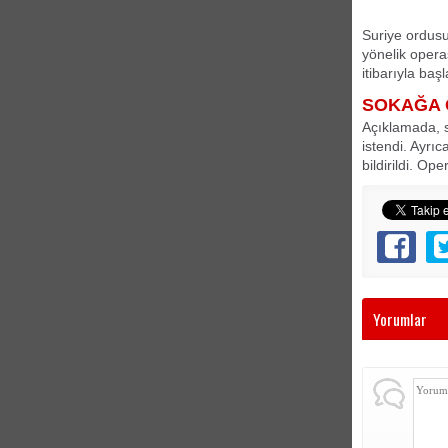
Suriye ordusu
yönelik opera
itibarıyla başl
SOKAĞA 
Açıklamada, s
istendi. Ayrı
bildirildi. Op
Yorumlar