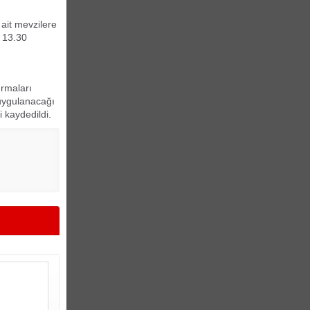
ait mevzilere
 13.30
urmaları
 uygulanacağı
i kaydedildi.