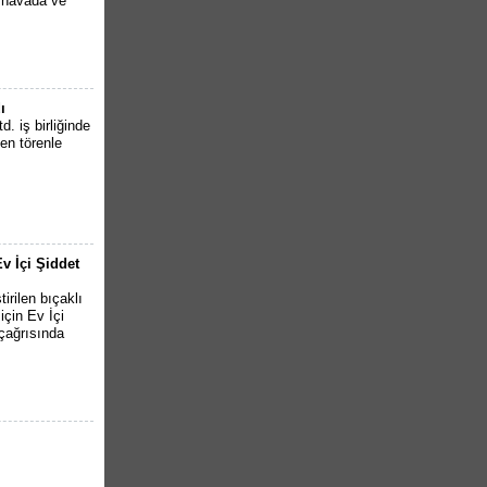
k havada ve
ı
. iş birliğinde
en törenle
v İçi Şiddet
irilen bıçaklı
için Ev İçi
çağrısında