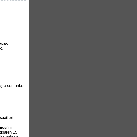
lacak
k.
İşte son anket
saatleri
resi’nin
tibaren 15