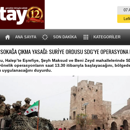
07 
Lef
M
ANA SAYFA
SON DAKİKA
KATEGORİLER
Gü
 SOKAĞA ÇIKMA YASAĞI: SURİYE ORDUSU SDG’YE OPERASYONA
İ
İs
u, Halep’te Eşrefiye, Şeyh Maksud ve Beni Zeyd mahallelerinde 
yönelik operasyonların saat 13.30 itibarıyla başlayacağını, bölge
A
ı uygulanacağını duyurdu.