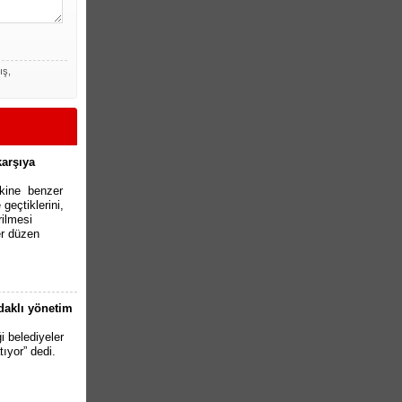
ış,
karşıya
akine benzer
geçtiklerini,
rilmesi
r düzen
odaklı yönetim
i belediyeler
tıyor” dedi.