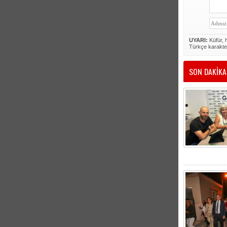
UYARI:
Küfür, h
Türkçe karakte
SON DAKİKA