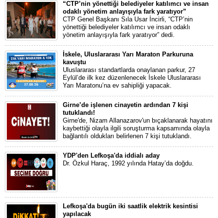
“CTP’nin yönettiği belediyeler katılımcı ve insan
odaklı yönetim anlayışıyla fark yaratıyor”
CTP Genel Başkanı Sıla Usar İncirli, “CTP’nin
yönettiği belediyeler katılımcı ve insan odaklı
yönetim anlayışıyla fark yaratıyor” dedi.
İskele, Uluslararası Yarı Maraton Parkuruna
kavuştu
Uluslararası standartlarda onaylanan parkur, 27
Eylül’de ilk kez düzenlenecek İskele Uluslararası
Yarı Maratonu’na ev sahipliği yapacak.
Girne’de işlenen cinayetin ardından 7 kişi
tutuklandı!
Girne'de, Nizam Allanazarov'un bıçaklanarak hayatını
kaybettiği olayla ilgili soruşturma kapsamında olayla
bağlantılı oldukları belirlenen 7 kişi tutuklandı.
YDP'den Lefkoşa'da iddialı aday
Dr. Özkul Haraç, 1992 yılında Hatay’da doğdu.
Lefkoşa'da bugün iki saatlik elektrik kesintisi
yapılacak