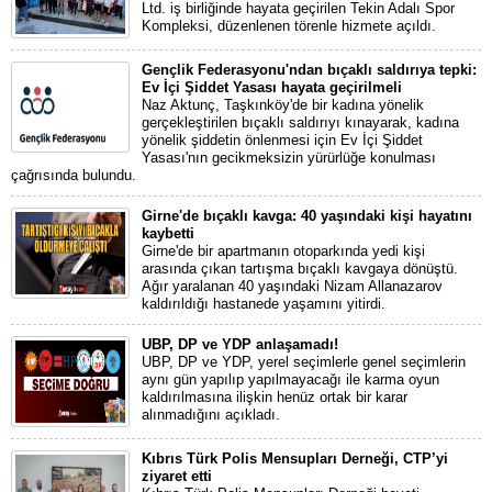
Ltd. iş birliğinde hayata geçirilen Tekin Adalı Spor
Kompleksi, düzenlenen törenle hizmete açıldı.
Gençlik Federasyonu'ndan bıçaklı saldırıya tepki:
Ev İçi Şiddet Yasası hayata geçirilmeli
Naz Aktunç, Taşkınköy'de bir kadına yönelik
gerçekleştirilen bıçaklı saldırıyı kınayarak, kadına
yönelik şiddetin önlenmesi için Ev İçi Şiddet
Yasası'nın gecikmeksizin yürürlüğe konulması
çağrısında bulundu.
Girne'de bıçaklı kavga: 40 yaşındaki kişi hayatını
kaybetti
Girne'de bir apartmanın otoparkında yedi kişi
arasında çıkan tartışma bıçaklı kavgaya dönüştü.
Ağır yaralanan 40 yaşındaki Nizam Allanazarov
kaldırıldığı hastanede yaşamını yitirdi.
UBP, DP ve YDP anlaşamadı!
UBP, DP ve YDP, yerel seçimlerle genel seçimlerin
aynı gün yapılıp yapılmayacağı ile karma oyun
kaldırılmasına ilişkin henüz ortak bir karar
alınmadığını açıkladı.
Kıbrıs Türk Polis Mensupları Derneği, CTP’yi
ziyaret etti