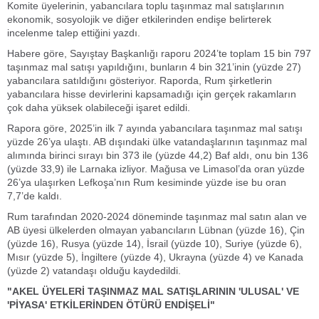
Komite üyelerinin, yabancılara toplu taşınmaz mal satışlarının
ekonomik, sosyolojik ve diğer etkilerinden endişe belirterek
incelenme talep ettiğini yazdı.
Habere göre, Sayıştay Başkanlığı raporu 2024’te toplam 15 bin 797
taşınmaz mal satışı yapıldığını, bunların 4 bin 321’inin (yüzde 27)
yabancılara satıldığını gösteriyor. Raporda, Rum şirketlerin
yabancılara hisse devirlerini kapsamadığı için gerçek rakamların
çok daha yüksek olabileceği işaret edildi.
Rapora göre, 2025’in ilk 7 ayında yabancılara taşınmaz mal satışı
yüzde 26’ya ulaştı. AB dışındaki ülke vatandaşlarının taşınmaz mal
alımında birinci sırayı bin 373 ile (yüzde 44,2) Baf aldı, onu bin 136
(yüzde 33,9) ile Larnaka izliyor. Mağusa ve Limasol’da oran yüzde
26’ya ulaşırken Lefkoşa’nın Rum kesiminde yüzde ise bu oran
7,7’de kaldı.
Rum tarafından 2020-2024 döneminde taşınmaz mal satın alan ve
AB üyesi ülkelerden olmayan yabancıların Lübnan (yüzde 16), Çin
(yüzde 16), Rusya (yüzde 14), İsrail (yüzde 10), Suriye (yüzde 6),
Mısır (yüzde 5), İngiltere (yüzde 4), Ukrayna (yüzde 4) ve Kanada
(yüzde 2) vatandaşı olduğu kaydedildi.
"AKEL ÜYELERİ TAŞINMAZ MAL SATIŞLARININ 'ULUSAL' VE
'PİYASA' ETKİLERİNDEN ÖTÜRÜ ENDİŞELİ"