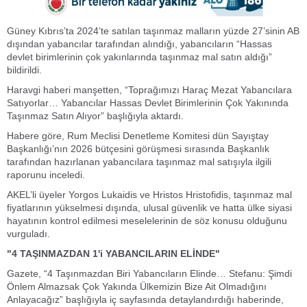
Güney Kıbrıs’ta 2024’te satılan taşınmaz malların yüzde 27’sinin AB
dışından yabancılar tarafından alındığı, yabancıların “Hassas
devlet birimlerinin çok yakınlarında taşınmaz mal satın aldığı”
bildirildi.
Haravgi haberi manşetten, “Toprağımızı Haraç Mezat Yabancılara
Satıyorlar… Yabancılar Hassas Devlet Birimlerinin Çok Yakınında
Taşınmaz Satın Alıyor” başlığıyla aktardı.
Habere göre, Rum Meclisi Denetleme Komitesi dün Sayıştay
Başkanlığı’nın 2026 bütçesini görüşmesi sırasında Başkanlık
tarafından hazırlanan yabancılara taşınmaz mal satışıyla ilgili
raporunu inceledi.
AKEL’li üyeler Yorgos Lukaidis ve Hristos Hristofidis, taşınmaz mal
fiyatlarının yükselmesi dışında, ulusal güvenlik ve hatta ülke siyasi
hayatının kontrol edilmesi meselelerinin de söz konusu olduğunu
vurguladı.
"4 TAŞINMAZDAN 1'i YABANCILARIN ELİNDE"
Gazete, “4 Taşınmazdan Biri Yabancıların Elinde… Stefanu: Şimdi
Önlem Almazsak Çok Yakında Ülkemizin Bize Ait Olmadığını
Anlayacağız” başlığıyla iç sayfasında detaylandırdığı haberinde,