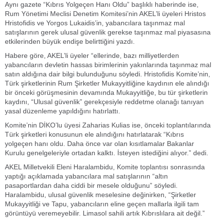
Aynı gazete “Kıbrıs Yolgeçen Hanı Oldu” başlıklı haberinde ise,
Rum Yönetimi Meclisi Denetim Komitesi’nin AKEL’li üyeleri Hristos
Hristofidis ve Yorgos Lukaidis’in, yabancılara taşınmaz mal
satışlarının gerek ulusal güvenlik gerekse taşınmaz mal piyasasına
etkilerinden büyük endişe belirttiğini yazdı.
Habere göre, AKEL’li üyeler “ellerinde, bazı milliyetlerden
yabancıların devletin hassas birimlerinin yakınlarında taşınmaz mal
satın aldığına dair bilgi bulunduğunu söyledi. Hristofidis Komite’nin,
Türk şirketlerinin Rum Şirketler Mukayyitliğine kaydının ele alındığı
bir önceki görüşmesinin devamında Mukayyitliğe, bu tür şirketlerin
kaydını, “Ulusal güvenlik” gerekçesiyle reddetme olanağı tanıyan
yasal düzenleme yapıldığını hatırlattı.
Komite’nin DİKO’lu üyesi Zaharias Kulias ise, önceki toplantılarında
Türk şirketleri konusunun ele alındığını hatırlatarak “Kıbrıs
yolgeçen hanı oldu. Daha önce var olan kısıtlamalar Bakanlar
Kurulu genelgeleriyle ortadan kalktı. İsteyen istediğini alıyor.” dedi.
AKEL Milletvekili Eleni Haralambidu, Komite toplantısı sonrasında
yaptığı açıklamada yabancılara mal satışlarının “altın
pasaportlardan daha ciddi bir mesele olduğunu” söyledi.
Haralambidu, ulusal güvenlik meselesine değinirken, “Şirketler
Mukayyitliği ve Tapu, yabancıların eline geçen mallarla ilgili tam
görüntüyü veremeyebilir. Limasol sahili artık Kıbrıslılara ait değil.”