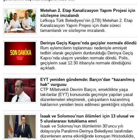
Metehan 2. Etap Kanalizasyon Yapım Projesi için
sözleşme imzalandı
Lefkoşa Türk Belediyesi’nin (LTB) Metehan 2. Etap
Kanalizasyon Yapım Projesi için ihale süreci
tamamlandı ve sözleşme imzalandı.
Derinya Geçiş Kapısı’nda geçişler normale döndü
Rum eylemcilerin toplanması nedeniyle emniyet
tedbiri olarak geçişlerin durdurulduğu Derinya Geçiş
Kapısı’nda ulaşım yeniden normale döndü. Polis,
geçişlerin saat 12.30 itibarıyla normale döndüğünü
açıkladı.
EYT yeniden gündemde: Barçın’dan “kazanılmış
hak” vurgusu
CTP Milletvekili Devrim Barçın, emeklilikte yaşa
takılanlar (EYT) konusunda geçmişte yapılan yasal
düzenlemeleri eleştirerek, çalışanların kazanılmış
haklarının yeniden tesis edilmesi gerektiğini söyledi.
İsaak ve Solomou’nun ölümleri için 13 ulusal ve
5 uluslararası tutuklama emri
İsaak ve Solomou’nun ölümlerinin 30’uncu yılı
dolayısıyla Paralimni-Derinya Belediyesi tarafından
düzenlenen anma etkinliğinde konuşan Hristodulidis,