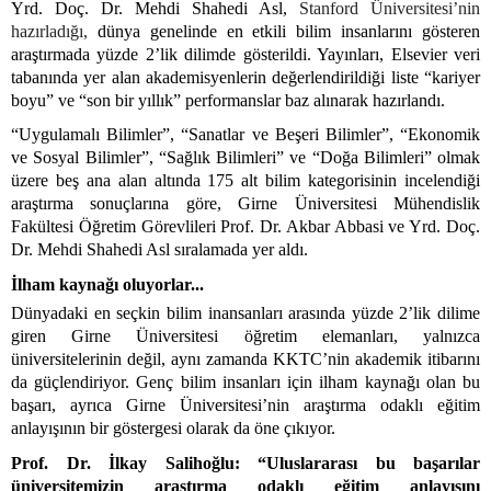
Yrd. Doç. Dr. Mehdi Shahedi Asl,
Stanford Üniversitesi’nin
hazırladığı,
dünya genelinde en etkili bilim insanlarını gösteren
araştırmada yüzde 2’lik dilimde gösterildi. Yayınları, Elsevier veri
tabanında yer alan akademisyenlerin değerlendirildiği liste “kariyer
boyu” ve “son bir yıllık” performanslar baz alınarak hazırlandı.
“Uygulamalı Bilimler”, “Sanatlar ve Beşeri Bilimler”, “Ekonomik
ve Sosyal Bilimler”, “Sağlık Bilimleri” ve “Doğa Bilimleri” olmak
üzere beş ana alan altında 175 alt bilim kategorisinin incelendiği
araştırma sonuçlarına göre, Girne Üniversitesi Mühendislik
Fakültesi Öğretim Görevlileri Prof. Dr. Akbar Abbasi ve Yrd. Doç.
Dr. Mehdi Shahedi Asl sıralamada yer aldı.
İlham kaynağı oluyorlar...
Dünyadaki en seçkin bilim inansanları arasında yüzde 2’lik dilime
giren Girne Üniversitesi öğretim elemanları, yalnızca
üniversitelerinin değil, aynı zamanda KKTC’nin akademik itibarını
da güçlendiriyor. Genç bilim insanları için ilham kaynağı olan bu
başarı, ayrıca Girne Üniversitesi’nin araştırma odaklı eğitim
anlayışının bir göstergesi olarak da öne çıkıyor.
Prof. Dr. İlkay Salihoğlu: “Uluslararası bu başarılar
üniversitemizin araştırma odaklı eğitim anlayışını