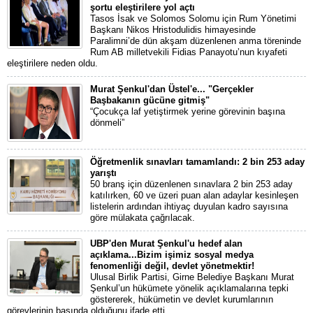
şortu eleştirilere yol açtı
Tasos İsak ve Solomos Solomu için Rum Yönetimi
Başkanı Nikos Hristodulidis himayesinde
Paralimni’de dün akşam düzenlenen anma töreninde
Rum AB milletvekili Fidias Panayotu’nun kıyafeti
eleştirilere neden oldu.
Murat Şenkul'dan Üstel'e... "Gerçekler
Başbakanın gücüne gitmiş"
“Çocukça laf yetiştirmek yerine görevinin başına
dönmeli”
Öğretmenlik sınavları tamamlandı: 2 bin 253 aday
yarıştı
50 branş için düzenlenen sınavlara 2 bin 253 aday
katılırken, 60 ve üzeri puan alan adaylar kesinleşen
listelerin ardından ihtiyaç duyulan kadro sayısına
göre mülakata çağrılacak.
UBP'den Murat Şenkul'u hedef alan
açıklama...Bizim işimiz sosyal medya
fenomenliği değil, devlet yönetmektir!
Ulusal Birlik Partisi, Girne Belediye Başkanı Murat
Şenkul’un hükümete yönelik açıklamalarına tepki
göstererek, hükümetin ve devlet kurumlarının
görevlerinin başında olduğunu ifade etti.