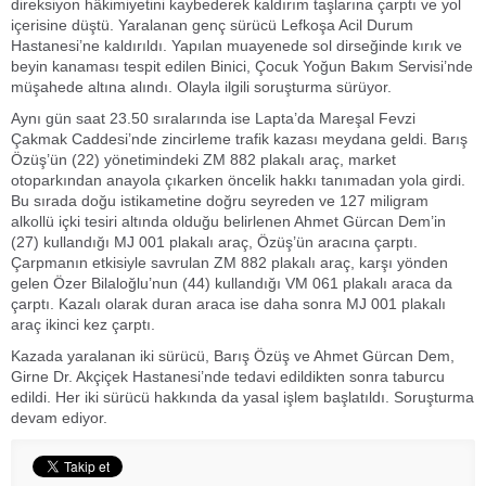
direksiyon hâkimiyetini kaybederek kaldırım taşlarına çarptı ve yol
içerisine düştü. Yaralanan genç sürücü Lefkoşa Acil Durum
Hastanesi’ne kaldırıldı. Yapılan muayenede sol dirseğinde kırık ve
beyin kanaması tespit edilen Binici, Çocuk Yoğun Bakım Servisi’nde
müşahede altına alındı. Olayla ilgili soruşturma sürüyor.
Aynı gün saat 23.50 sıralarında ise Lapta’da Mareşal Fevzi
Çakmak Caddesi’nde zincirleme trafik kazası meydana geldi. Barış
Özüş’ün (22) yönetimindeki ZM 882 plakalı araç, market
otoparkından anayola çıkarken öncelik hakkı tanımadan yola girdi.
Bu sırada doğu istikametine doğru seyreden ve 127 miligram
alkollü içki tesiri altında olduğu belirlenen Ahmet Gürcan Dem’in
(27) kullandığı MJ 001 plakalı araç, Özüş’ün aracına çarptı.
Çarpmanın etkisiyle savrulan ZM 882 plakalı araç, karşı yönden
gelen Özer Bilaloğlu’nun (44) kullandığı VM 061 plakalı araca da
çarptı. Kazalı olarak duran araca ise daha sonra MJ 001 plakalı
araç ikinci kez çarptı.
Kazada yaralanan iki sürücü, Barış Özüş ve Ahmet Gürcan Dem,
Girne Dr. Akçiçek Hastanesi’nde tedavi edildikten sonra taburcu
edildi. Her iki sürücü hakkında da yasal işlem başlatıldı. Soruşturma
devam ediyor.