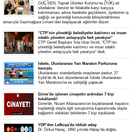
GÜÇ-SEN, Toprak Ürünleri Kurumu’na (TÜK) ait
silodakine benzer bir felaketle karşı karşıya
kalınmaması adına harekete geçtiklerini, üyelerinin iş
sağlığı ve güvenliği konusunda bilinçlendirilmesi
amacıyla Gazimağusa Limanı’dan başlayacak eğitimler düzen
“CTP’nin yönettiği belediyeler katılımcı ve insan
odaklı yönetim anlayışıyla fark yaratıyor”
CTP Genel Başkanı Sıla Usar İncirli, “CTP’nin
yönettiği belediyeler katılımcı ve insan odaklı
yönetim anlayışıyla fark yaratıyor” dedi.
İskele, Uluslararası Yarı Maraton Parkuruna
kavuştu
Uluslararası standartlarda onaylanan parkur, 27
Eylül’de ilk kez düzenlenecek İskele Uluslararası
Yarı Maratonu’na ev sahipliği yapacak.
Girne’de işlenen cinayetin ardından 7 kişi
tutuklandı!
Girne'de, Nizam Allanazarov'un bıçaklanarak hayatını
kaybettiği olayla ilgili soruşturma kapsamında olayla
bağlantılı oldukları belirlenen 7 kişi tutuklandı.
YDP'den Lefkoşa'da iddialı aday
Dr. Özkul Haraç, 1992 yılında Hatay’da doğdu.