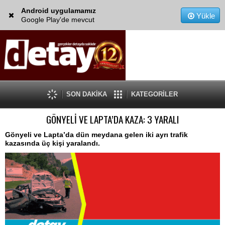
Android uygulamamız
Yükle
Google Play'de mevcut
SON DAKİKA
KATEGORİLER
GÖNYELİ VE LAPTA’DA KAZA: 3 YARALI
Gönyeli ve Lapta’da dün meydana gelen iki ayrı trafik
kazasında üç kişi yaralandı.