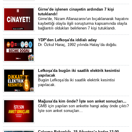
Girne’de işlenen cinayetin ardından 7 kişi
tutuklandı!
Girne'de, Nizam Allanazarov'un bıçaklanarak hayatını
kaybettiği olayla ilgili soruşturma kapsamında olayla
bağlantılı oldukları belirlenen 7 kişi tutuklandı.
YDP'den Lefkoşa'da iddialı aday
Dr. Özkul Haraç, 1992 yılında Hatay’da doğdu.
Lefkoşa'da bugün iki saatlik elektrik kesintisi
yapılacak
Bugün Lefkoşa’da iki saatlik elektrik kesintisi
yapılacak.
Mağusa'da kim önde? İşte son anket sonuçları...
GMB için yapılan son ankette hangi aday önde çıktı?
İşte son anket sonuçları...
Çalışma Bakanlığı, 15 Ağustos’a kadar 12.00-