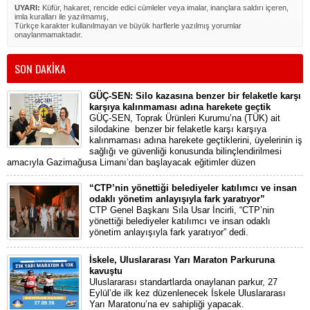
UYARI:
Küfür, hakaret, rencide edici cümleler veya imalar, inançlara saldırı içeren,
imla kuralları ile yazılmamış,
Türkçe karakter kullanılmayan ve büyük harflerle yazılmış yorumlar
onaylanmamaktadır.
SON DAKİKA
GÜÇ-SEN: Silo kazasına benzer bir felaketle karşı
karşıya kalınmaması adına harekete geçtik
GÜÇ-SEN, Toprak Ürünleri Kurumu’na (TÜK) ait
silodakine benzer bir felaketle karşı karşıya
kalınmaması adına harekete geçtiklerini, üyelerinin iş
sağlığı ve güvenliği konusunda bilinçlendirilmesi
amacıyla Gazimağusa Limanı’dan başlayacak eğitimler düzen
“CTP’nin yönettiği belediyeler katılımcı ve insan
odaklı yönetim anlayışıyla fark yaratıyor”
CTP Genel Başkanı Sıla Usar İncirli, “CTP’nin
yönettiği belediyeler katılımcı ve insan odaklı
yönetim anlayışıyla fark yaratıyor” dedi.
İskele, Uluslararası Yarı Maraton Parkuruna
kavuştu
Uluslararası standartlarda onaylanan parkur, 27
Eylül’de ilk kez düzenlenecek İskele Uluslararası
Yarı Maratonu’na ev sahipliği yapacak.