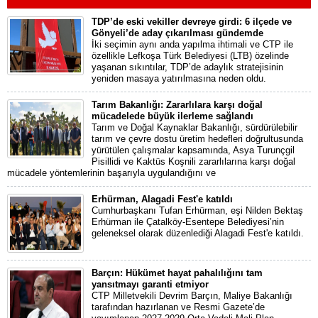
TDP’de eski vekiller devreye girdi: 6 ilçede ve
Gönyeli’de aday çıkarılması gündemde
İki seçimin aynı anda yapılma ihtimali ve CTP ile
özellikle Lefkoşa Türk Belediyesi (LTB) özelinde
yaşanan sıkıntılar, TDP’de adaylık stratejisinin
yeniden masaya yatırılmasına neden oldu.
Tarım Bakanlığı: Zararlılara karşı doğal
mücadelede büyük ilerleme sağlandı
Tarım ve Doğal Kaynaklar Bakanlığı, sürdürülebilir
tarım ve çevre dostu üretim hedefleri doğrultusunda
yürütülen çalışmalar kapsamında, Asya Turunçgil
Pisillidi ve Kaktüs Koşnili zararlılarına karşı doğal
mücadele yöntemlerinin başarıyla uygulandığını ve
Erhürman, Alagadi Fest'e katıldı
Cumhurbaşkanı Tufan Erhürman, eşi Nilden Bektaş
Erhürman ile Çatalköy-Esentepe Belediyesi’nin
geleneksel olarak düzenlediği Alagadi Fest'e katıldı.
Barçın: Hükümet hayat pahalılığını tam
yansıtmayı garanti etmiyor
CTP Milletvekili Devrim Barçın, Maliye Bakanlığı
tarafından hazırlanan ve Resmi Gazete’de