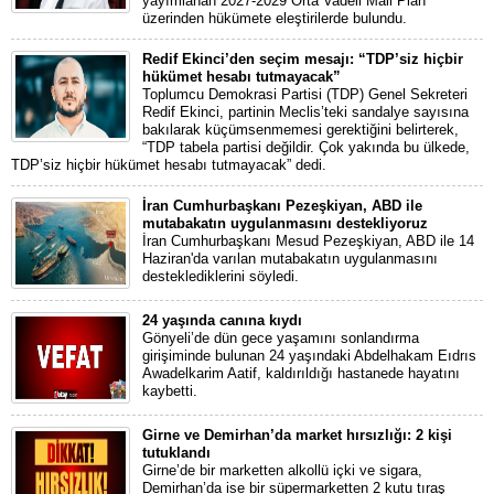
yayımlanan 2027-2029 Orta Vadeli Mali Plan
üzerinden hükümete eleştirilerde bulundu.
Redif Ekinci’den seçim mesajı: “TDP’siz hiçbir
hükümet hesabı tutmayacak”
Toplumcu Demokrasi Partisi (TDP) Genel Sekreteri
Redif Ekinci, partinin Meclis’teki sandalye sayısına
bakılarak küçümsenmemesi gerektiğini belirterek,
“TDP tabela partisi değildir. Çok yakında bu ülkede,
TDP’siz hiçbir hükümet hesabı tutmayacak” dedi.
İran Cumhurbaşkanı Pezeşkiyan, ABD ile
mutabakatın uygulanmasını destekliyoruz
İran Cumhurbaşkanı Mesud Pezeşkiyan, ABD ile 14
Haziran'da varılan mutabakatın uygulanmasını
desteklediklerini söyledi.
24 yaşında canına kıydı
Gönyeli’de dün gece yaşamını sonlandırma
girişiminde bulunan 24 yaşındaki Abdelhakam Eıdrıs
Awadelkarim Aatif, kaldırıldığı hastanede hayatını
kaybetti.
Girne ve Demirhan’da market hırsızlığı: 2 kişi
tutuklandı
Girne’de bir marketten alkollü içki ve sigara,
Demirhan’da ise bir süpermarketten 2 kutu tıraş