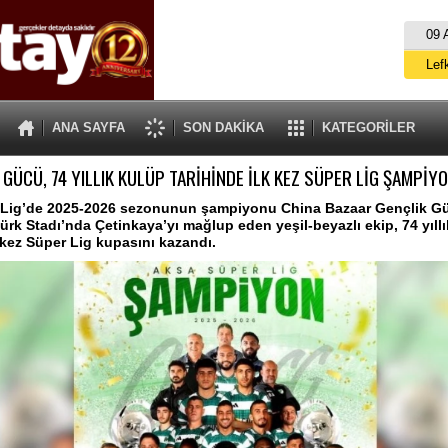
09 
Lef
M
ANA SAYFA
SON DAKİKA
KATEGORİLER
Gü
 GÜCÜ, 74 YILLIK KULÜP TARİHİNDE İLK KEZ SÜPER LİG ŞAMPİY
İ
İs
Lig’de 2025-2026 sezonunun şampiyonu China Bazaar Gençlik Gü
ürk Stadı’nda Çetinkaya’yı mağlup eden yeşil-beyazlı ekip, 74 yıll
A
k kez Süper Lig kupasını kazandı.