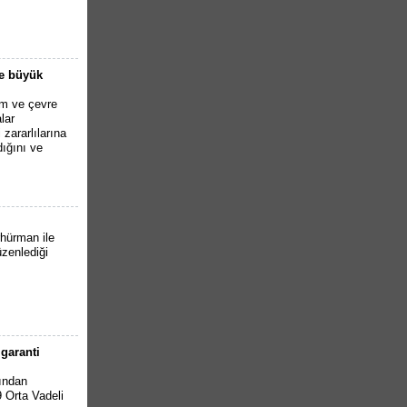
de büyük
ım ve çevre
lar
zararlılarına
ığını ve
hürman ile
zenlediği
garanti
fından
 Orta Vadeli