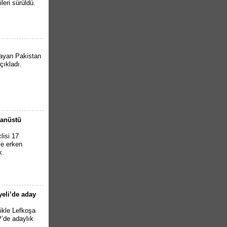
ileri sürüldü.
aşayan Pakistan
açıkladı.
ğanüstü
lisi 17
ve erken
k.
yeli’de aday
likle Lefkoşa
P’de adaylık
.